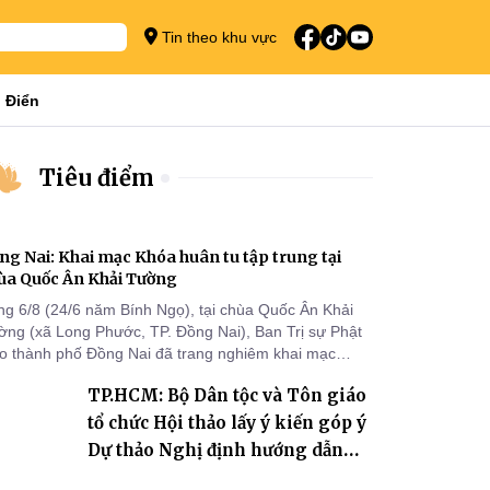
Tin theo khu vực
 Điển
Tiêu điểm
ng Nai: Khai mạc Khóa huân tu tập trung tại
ùa Quốc Ân Khải Tường
ng 6/8 (24/6 năm Bính Ngọ), tại chùa Quốc Ân Khải
ờng (xã Long Phước, TP. Đồng Nai), Ban Trị sự Phật
áo thành phố Đồng Nai đã trang nghiêm khai mạc
a huân tu tập trung trong mùa An cư kiết hạ Phật lịch
TP.HCM: Bộ Dân tộc và Tôn giáo
70 dành cho chư Tăng hành giả an cư tại chỗ khu vực
I, VIII và trường hạ chùa Quốc Ân Khải Tường.
tổ chức Hội thảo lấy ý kiến góp ý
Dự thảo Nghị định hướng dẫn
thi hành Luật Tín ngưỡng, tôn