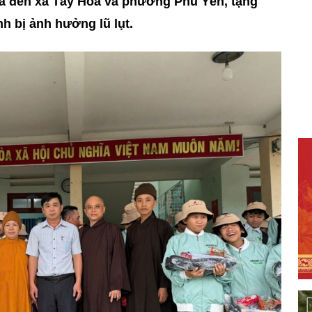
đã đến xã Tây Hòa và phường Phú Yên, tặng
h bị ảnh hưởng lũ lụt.