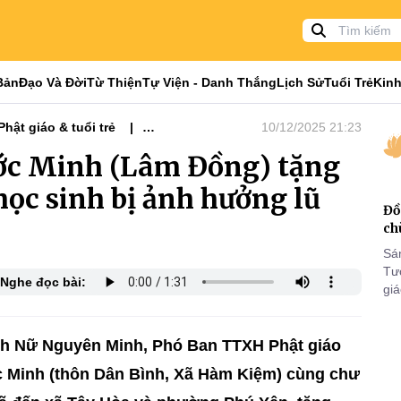
Bản
Đạo Và Đời
Từ Thiện
Tự Viện - Danh Thắng
Lịch Sử
Tuổi Trẻ
Kinh
Phật giáo & tuổi trẻ
10/12/2025 21:23
iện Xã Hội
ớc Minh (Lâm Đồng) tặng
học sinh bị ảnh hưởng lũ
Đồ
ch
Sá
Tư
Nghe đọc bài:
gi
Khó
25
VI
ch Nữ Nguyên Minh, Phó Ban TTXH Phật giáo
ớc Minh (thôn Dân Bình, Xã Hàm Kiệm) cùng chư