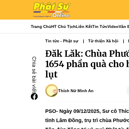
Trang Chủ
HT Chủ Tịch
Liên Kết
Tin Tức
Video
Văn 
Tin tức - Phật sự
Từ thiện Xã hội
Phật sự Tây Nguyên
Ni giới
Từ Th
Đăk Lăk: Chùa Phư
1654 phần quà cho 
lụt
Thích Nữ Minh An
PSO- Ngày 09/12/2025, Sư cô Thí
tỉnh Lâm Đồng, trụ trì chùa Phư