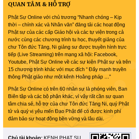
QUAN TÂM & HỖ TRỢ
Phật Sự Online với chủ trương “Nhanh chóng – Kịp
thời – chính xác và Nhân văn” đăng tải các hoạt động
Phật sự của các cấp Giáo hội và các tự viện trong cả
nước cùng các chương trình tu học, thuyết giảng của
chư Tôn đức Tăng, Ni giảng sư được truyền hình trực
tiếp (Live Streaming) trên mạng xã hội: Facebook,
Youtube, Phật Sự Online về các sự kiện Phật sự và trên
15 chương trình khác với mục đích “ Đẩy mạnh truyền
thông Phật giáo như một kênh Hoằng pháp …”
Phật Sự Online có trên 60 nhân sự là phóng viên, Ban
Biên tập và các bộ phận khác, vì vậy rất cần sự quan
tâm chia sẻ, hỗ trợ của chư Tôn đức Tăng Ni, quý Phật
tử và quý vị yêu mến Đạo Phật để có được kinh phí
đảm bảo sự hoạt động bền vững và lâu dài.
Chủ tài khoản:
KENH PHAT SU