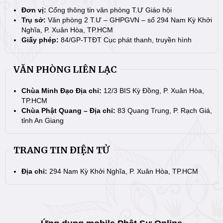
Đơn vị:
Cổng thông tin văn phòng T.Ư Giáo hội
Trụ sở:
Văn phòng 2 T.Ư – GHPGVN – số 294 Nam Kỳ Khởi
Nghĩa, P. Xuân Hòa, TP.HCM
Giấy phép:
84/GP-TTĐT Cục phát thanh, truyền hình
VĂN PHÒNG LIÊN LẠC
Chùa Minh Đạo Địa chỉ:
12/3 BIS Kỳ Đồng, P. Xuân Hòa,
TP.HCM
Chùa Phật Quang – Địa chỉ:
83 Quang Trung, P. Rạch Giá,
tỉnh An Giang
TRANG TIN ĐIỆN TỬ
Địa chỉ:
294 Nam Kỳ Khởi Nghĩa, P. Xuân Hòa, TP.HCM