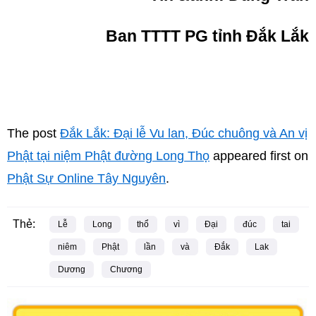
Ban TTTT PG tỉnh Đắk Lắk
The post
Đắk Lắk: Đại lễ Vu lan, Đúc chuông và An vị
Phật tại niệm Phật đường Long Thọ
appeared first on
Phật Sự Online Tây Nguyên
.
Thẻ:
Lễ
Long
thổ
vì
Đại
đúc
tai
niêm
Phật
lần
và
Đắk
Lak
Dương
Chương