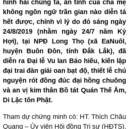
hình hài chúng ta, ân tình của cha mẹ
không ngôn ngữ trần gian nào diễn tả
hết được, chính vì lý do đó sáng ngày
24/8/2019 (nhằm ngày 24/7 năm Kỷ
Hợi), tại NPĐ Long Thọ (xã EaNuôl,
huyện Buôn Đôn, tỉnh Đắk Lắk), đã
diễn ra Đại lễ Vu lan Báo hiếu, kiến lập
đại trai đàn giải oan bạt độ, thiết lễ chú
nguyện rót đồng đúc đại hồng chuông
và an vị kim thân Bồ tát Quán Thế Âm,
Di Lặc tôn Phật.
Tham dự chứng minh có: HT. Thích Châu
Quang – Ủy viên Hội đồng Trị sự (HĐTS),