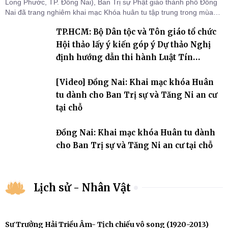
Long Phước, TP. Đồng Nai), Ban Trị sự Phật giáo thành phố Đồng
Nai đã trang nghiêm khai mạc Khóa huân tu tập trung trong mùa
An cư kiết hạ Phật lịch 2570 dành cho chư Tăng hành giả an cư tại
TP.HCM: Bộ Dân tộc và Tôn giáo tổ chức
chỗ khu vực VII, VIII và trường hạ chùa Quốc Ân Khải Tường.
Hội thảo lấy ý kiến góp ý Dự thảo Nghị
định hướng dẫn thi hành Luật Tín
ngưỡng, tôn giáo
[Video] Đồng Nai: Khai mạc khóa Huân
tu dành cho Ban Trị sự và Tăng Ni an cư
tại chỗ
Đồng Nai: Khai mạc khóa Huân tu dành
cho Ban Trị sự và Tăng Ni an cư tại chỗ
Lịch sử - Nhân Vật
Sư Trưởng Hải Triều Âm- Tịch chiếu vô song (1920-2013)