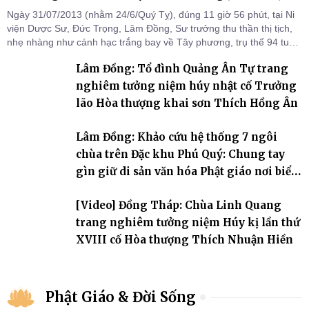
Ngày 31/07/2013 (nhằm 24/6/Quý Tỵ), đúng 11 giờ 56 phút, tại Ni
viện Dược Sư, Đức Trọng, Lâm Đồng, Sư trưởng thu thần thị tịch,
nhẹ nhàng như cánh hạc trắng bay về Tây phương, trụ thế 94 tuổi
đời, 60 hạ lạp.
Lâm Đồng: Tổ đình Quảng Ân Tự trang
nghiêm tưởng niệm húy nhật cố Trưởng
lão Hòa thượng khai sơn Thích Hồng Ân
Lâm Đồng: Khảo cứu hệ thống 7 ngôi
chùa trên Đặc khu Phú Quý: Chung tay
gìn giữ di sản văn hóa Phật giáo nơi biển
đảo
[Video] Đồng Tháp: Chùa Linh Quang
trang nghiêm tưởng niệm Húy kị lần thứ
XVIII cố Hòa thượng Thích Nhuận Hiền
Phật Giáo & Đời Sống