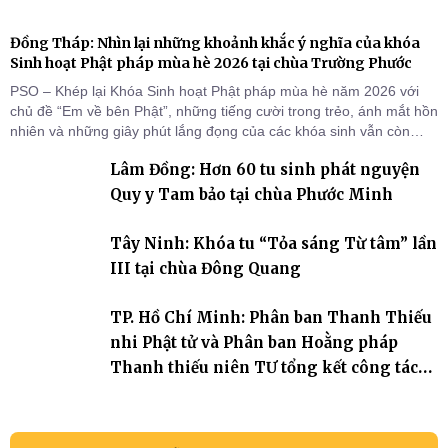
Đồng Tháp: Nhìn lại những khoảnh khắc ý nghĩa của khóa
Sinh hoạt Phật pháp mùa hè 2026 tại chùa Trường Phước
PSO – Khép lại Khóa Sinh hoạt Phật pháp mùa hè năm 2026 với
chủ đề “Em về bên Phật”, những tiếng cười trong trẻo, ánh mắt hồn
nhiên và những giây phút lắng đọng của các khóa sinh vẫn còn
đọng lại dưới mái chùa Trường Phước (xã Tân Hương, tỉnh Đồng
Lâm Đồng: Hơn 60 tu sinh phát nguyện
Tháp). Những tuần tu học ngắn ngủi nhưng đã trở thành hành
trang quý báu, gieo những hạt giống thiện l
Quy y Tam bảo tại chùa Phước Minh
Tây Ninh: Khóa tu “Tỏa sáng Từ tâm” lần
III tại chùa Đông Quang
TP. Hồ Chí Minh: Phân ban Thanh Thiếu
nhi Phật tử và Phân ban Hoằng pháp
Thanh thiếu niên TƯ tổng kết công tác
Phật sự nhiệm kỳ IX (2022 – 2027)