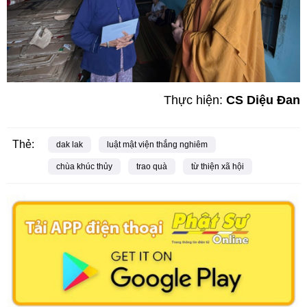
Thực hiện:
CS Diệu Đan
Thẻ:
dak lak
luật mật viện thắng nghiêm
chùa khúc thủy
trao quà
từ thiện xã hội