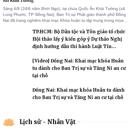
Ân Khải Tường
Sáng 6/8 (24/6 năm Bính Ngọ), tại chùa Quốc Ân Khải Tường (xã
Long Phước, TP. Đồng Nai), Ban Trị sự Phật giáo thành phố Đồng
Nai đã trang nghiêm khai mạc Khóa huân tu tập trung trong mùa
An cư kiết hạ Phật lịch 2570 dành cho chư Tăng hành giả an cư tại
TP.HCM: Bộ Dân tộc và Tôn giáo tổ chức
chỗ khu vực VII, VIII và trường hạ chùa Quốc Ân Khải Tường.
Hội thảo lấy ý kiến góp ý Dự thảo Nghị
định hướng dẫn thi hành Luật Tín
ngưỡng, tôn giáo
[Video] Đồng Nai: Khai mạc khóa Huân
tu dành cho Ban Trị sự và Tăng Ni an cư
tại chỗ
Đồng Nai: Khai mạc khóa Huân tu dành
cho Ban Trị sự và Tăng Ni an cư tại chỗ
Lịch sử - Nhân Vật