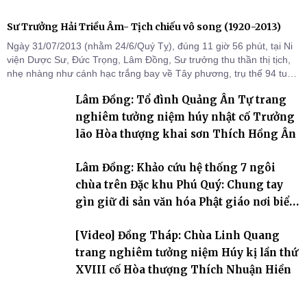
Sư Trưởng Hải Triều Âm- Tịch chiếu vô song (1920-2013)
Ngày 31/07/2013 (nhằm 24/6/Quý Tỵ), đúng 11 giờ 56 phút, tại Ni
viện Dược Sư, Đức Trọng, Lâm Đồng, Sư trưởng thu thần thị tịch,
nhẹ nhàng như cánh hạc trắng bay về Tây phương, trụ thế 94 tuổi
đời, 60 hạ lạp.
Lâm Đồng: Tổ đình Quảng Ân Tự trang
nghiêm tưởng niệm húy nhật cố Trưởng
lão Hòa thượng khai sơn Thích Hồng Ân
Lâm Đồng: Khảo cứu hệ thống 7 ngôi
chùa trên Đặc khu Phú Quý: Chung tay
gìn giữ di sản văn hóa Phật giáo nơi biển
đảo
[Video] Đồng Tháp: Chùa Linh Quang
trang nghiêm tưởng niệm Húy kị lần thứ
XVIII cố Hòa thượng Thích Nhuận Hiền