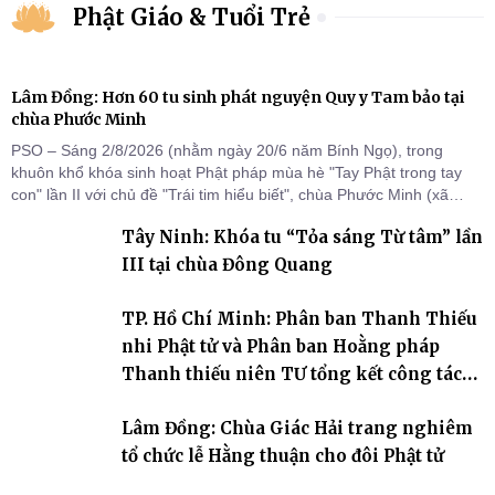
Phật Giáo & Tuổi Trẻ
Lâm Đồng: Hơn 60 tu sinh phát nguyện Quy y Tam bảo tại
chùa Phước Minh
PSO – Sáng 2/8/2026 (nhằm ngày 20/6 năm Bính Ngọ), trong
khuôn khổ khóa sinh hoạt Phật pháp mùa hè "Tay Phật trong tay
con" lần II với chủ đề "Trái tim hiểu biết", chùa Phước Minh (xã
Hàm Kiệm) đã trang nghiêm tổ chức lễ phát nguyện quy y Tam bảo
Tây Ninh: Khóa tu “Tỏa sáng Từ tâm” lần
cho hơn 60 tu sinh.
III tại chùa Đông Quang
TP. Hồ Chí Minh: Phân ban Thanh Thiếu
nhi Phật tử và Phân ban Hoằng pháp
Thanh thiếu niên TƯ tổng kết công tác
Phật sự nhiệm kỳ IX (2022 – 2027)
Lâm Đồng: Chùa Giác Hải trang nghiêm
tổ chức lễ Hằng thuận cho đôi Phật tử