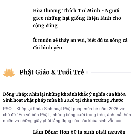
Hòa thượng Thích Trí Minh - Người
gieo những hạt giống thiện lành cho
cộng đồng
Ít muốn sẽ thấy an vui, biết đủ ta sống cả
đời bình yên
Phật Giáo & Tuổi Trẻ
Đồng Tháp: Nhìn lại những khoảnh khắc ý nghĩa của khóa
Sinh hoạt Phật pháp mùa hè 2026 tại chùa Trường Phước
PSO – Khép lại Khóa Sinh hoạt Phật pháp mùa hè năm 2026 với
chủ đề “Em về bên Phật”, những tiếng cười trong trẻo, ánh mắt hồn
nhiên và những giây phút lắng đọng của các khóa sinh vẫn còn
đọng lại dưới mái chùa Trường Phước (xã Tân Hương, tỉnh Đồng
Lâm Đồng: Hơn 60 tu sinh phát nguyện
Tháp). Những tuần tu học ngắn ngủi nhưng đã trở thành hành