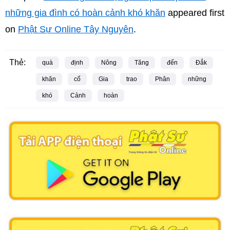
những gia đình có hoàn cảnh khó khăn
appeared first
on
Phật Sự Online Tây Nguyên
.
Thẻ:
quà
định
Nông
Tăng
đến
Đắk
khăn
cố
Gia
trao
Phân
những
khó
Cảnh
hoàn