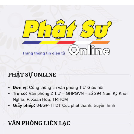
PHẬT SỰ ONLINE
Đơn vị:
Cổng thông tin văn phòng T.Ư Giáo hội
Trụ sở:
Văn phòng 2 T.Ư – GHPGVN – số 294 Nam Kỳ Khởi
Nghĩa, P. Xuân Hòa, TP.HCM
Giấy phép:
84/GP-TTĐT Cục phát thanh, truyền hình
VĂN PHÒNG LIÊN LẠC