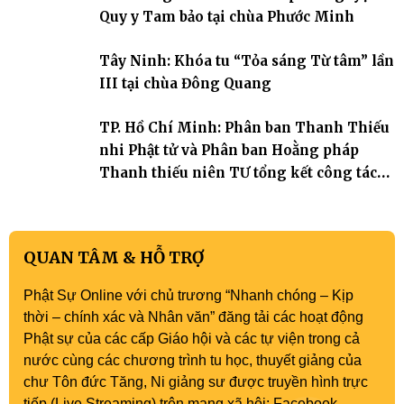
trang quý báu, gieo những hạt giống thiện l
Quy y Tam bảo tại chùa Phước Minh
Tây Ninh: Khóa tu “Tỏa sáng Từ tâm” lần
III tại chùa Đông Quang
TP. Hồ Chí Minh: Phân ban Thanh Thiếu
nhi Phật tử và Phân ban Hoằng pháp
Thanh thiếu niên TƯ tổng kết công tác
Phật sự nhiệm kỳ IX (2022 – 2027)
QUAN TÂM & HỖ TRỢ
Phật Sự Online với chủ trương “Nhanh chóng – Kịp
thời – chính xác và Nhân văn” đăng tải các hoạt động
Phật sự của các cấp Giáo hội và các tự viện trong cả
nước cùng các chương trình tu học, thuyết giảng của
chư Tôn đức Tăng, Ni giảng sư được truyền hình trực
tiếp (Live Streaming) trên mạng xã hội: Facebook,