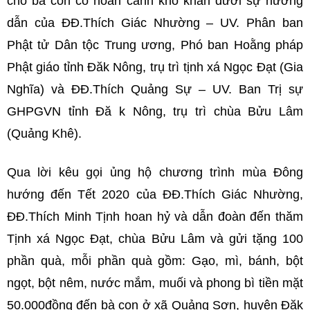
cho bà con có hoàn cảnh khó khăn dưới sự hướng
dẫn của ĐĐ.Thích Giác Nhường – UV. Phân ban
Phật tử Dân tộc Trung ương, Phó ban Hoằng pháp
Phật giáo tỉnh Đăk Nông, trụ trì tịnh xá Ngọc Đạt (Gia
Nghĩa) và ĐĐ.Thích Quảng Sự – UV. Ban Trị sự
GHPGVN tỉnh Đă k Nông, trụ trì chùa Bửu Lâm
(Quảng Khê).
Qua lời kêu gọi ủng hộ chương trình mùa Đông
hướng đến Tết 2020 của ĐĐ.Thích Giác Nhường,
ĐĐ.Thích Minh Tịnh hoan hỷ và dẫn đoàn đến thăm
Tịnh xá Ngọc Đạt, chùa Bửu Lâm và gửi tặng 100
phần quà, mỗi phần quà gồm: Gạo, mì, bánh, bột
ngọt, bột nêm, nước mắm, muối và phong bì tiền mặt
50.000đồng đến bà con ở xã Quảng Sơn, huyện Đăk