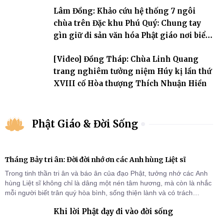
Lâm Đồng: Khảo cứu hệ thống 7 ngôi
chùa trên Đặc khu Phú Quý: Chung tay
gìn giữ di sản văn hóa Phật giáo nơi biển
đảo
[Video] Đồng Tháp: Chùa Linh Quang
trang nghiêm tưởng niệm Húy kị lần thứ
XVIII cố Hòa thượng Thích Nhuận Hiền
Phật Giáo & Đời Sống
Tháng Bảy tri ân: Đời đời nhớ ơn các Anh hùng Liệt sĩ
Trong tinh thần tri ân và báo ân của đạo Phật, tưởng nhớ các Anh
hùng Liệt sĩ không chỉ là dâng một nén tâm hương, mà còn là nhắc
mỗi người biết trân quý hòa bình, sống thiện lành và có trách
nhiệm với quê hương, đất nước.
Khi lời Phật dạy đi vào đời sống