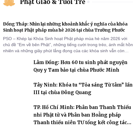
Phật Giáo & Tuổi Trẻ
Đồng Tháp: Nhìn lại những khoảnh khắc ý nghĩa của khóa
Sinh hoạt Phật pháp mùa hè 2026 tại chùa Trường Phước
PSO – Khép lại Khóa Sinh hoạt Phật pháp mùa hè năm 2026 với
chủ đề “Em về bên Phật”, những tiếng cười trong trẻo, ánh mắt hồn
nhiên và những giây phút lắng đọng của các khóa sinh vẫn còn
đọng lại dưới mái chùa Trường Phước (xã Tân Hương, tỉnh Đồng
Lâm Đồng: Hơn 60 tu sinh phát nguyện
Tháp). Những tuần tu học ngắn ngủi nhưng đã trở thành hành
trang quý báu, gieo những hạt giống thiện l
Quy y Tam bảo tại chùa Phước Minh
Tây Ninh: Khóa tu “Tỏa sáng Từ tâm” lần
III tại chùa Đông Quang
TP. Hồ Chí Minh: Phân ban Thanh Thiếu
nhi Phật tử và Phân ban Hoằng pháp
Thanh thiếu niên TƯ tổng kết công tác
Phật sự nhiệm kỳ IX (2022 – 2027)