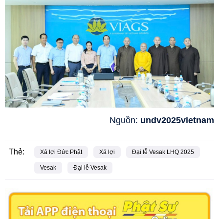
N
guồn:
undv2025vietnam
Thẻ:
Xá lợi Đức Phật
Xá lợi
Đại lễ Vesak LHQ 2025
Vesak
Đại lễ Vesak