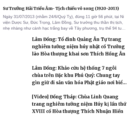
Sư Trưởng Hải Triều Âm- Tịch chiếu vô song (1920-2013)
Ngày 31/07/2013 (nhằm 24/6/Quý Tỵ), đúng 11 giờ 56 phút, tại Ni
viện Dược Sư, Đức Trọng, Lâm Đồng, Sư trưởng thu thần thị tịch,
nhẹ nhàng như cánh hạc trắng bay về Tây phương, trụ thế 94 tuổi
đời, 60 hạ lạp.
Lâm Đồng: Tổ đình Quảng Ân Tự trang
nghiêm tưởng niệm húy nhật cố Trưởng
lão Hòa thượng khai sơn Thích Hồng Ân
Lâm Đồng: Khảo cứu hệ thống 7 ngôi
chùa trên Đặc khu Phú Quý: Chung tay
gìn giữ di sản văn hóa Phật giáo nơi biển
đảo
[Video] Đồng Tháp: Chùa Linh Quang
trang nghiêm tưởng niệm Húy kị lần thứ
XVIII cố Hòa thượng Thích Nhuận Hiền