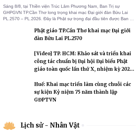
Sáng 8/8, tại Thiền viện Trúc Lâm Phương Nam, Ban Trị sự
GHPGVN TP.Cần Thơ long trọng khai mạc Đại giới đàn Bửu Lai
PL.2570 – PL.2026. Đây là Phật sự trọng đại đầu tiên được Ban Trị
sự triển khai sau thành công của Đại hội Phật giáo thành phố lần
Phật giáo TP.Cần Thơ khai mạc Đại giới
thứ I, thể hiện sự quan tâm đối với công tác truyền giới, đào tạo
Tăng tài và tiếp nối mạng mạch Tăng-g
đàn Bửu Lai PL.2570
[Video] TP. HCM: Khảo sát và triển khai
công tác chuẩn bị Đại hội Đại biểu Phật
giáo toàn quốc lần thứ X, nhiệm kỳ 2026-
2031
Huế: Khai mạc triển lãm cùng chuỗi các
sự kiện Kỷ niệm 75 năm thành lập
GĐPTVN
Lịch sử - Nhân Vật