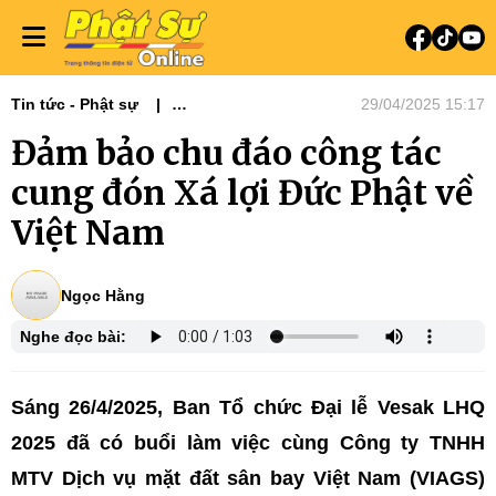
Tin tức - Phật sự
29/04/2025 15:17
Đại lễ Phật đản - Vesak
Đảm bảo chu đáo công tác
Đại lễ Phật đản Vesak 2025
cung đón Xá lợi Đức Phật về
Việt Nam
Ngọc Hằng
Nghe đọc bài:
Sáng 26/4/2025, Ban Tổ chức Đại lễ Vesak LHQ
2025 đã có buổi làm việc cùng Công ty TNHH
MTV Dịch vụ mặt đất sân bay Việt Nam (VIAGS)