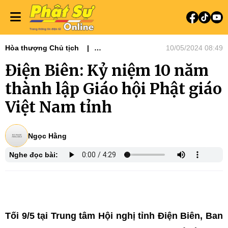
Hòa thượng Chủ tịch
10/05/2024 08:49
Tin tức - Phật sự
Phật sự miền Bắc
Điện Biên: Kỷ niệm 10 năm
Phật sự TƯGH
Nổi bật
Tiêu điểm
thành lập Giáo hội Phật giáo
Việt Nam tỉnh
Ngọc Hằng
Nghe đọc bài:
Tối 9/5 tại Trung tâm Hội nghị tỉnh Điện Biên, Ban