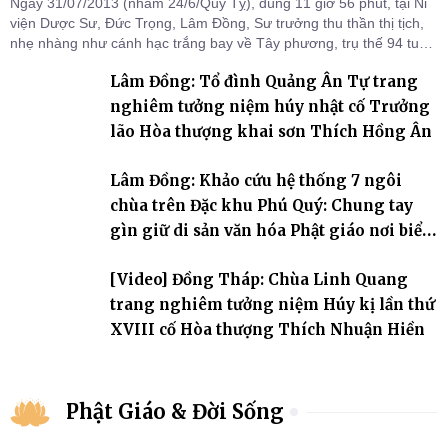
Ngày 31/07/2013 (nhằm 24/6/Quý Tỵ), đúng 11 giờ 56 phút, tại Ni
viện Dược Sư, Đức Trọng, Lâm Đồng, Sư trưởng thu thần thị tịch,
nhẹ nhàng như cánh hạc trắng bay về Tây phương, trụ thế 94 tuổi
đời, 60 hạ lạp.
Lâm Đồng: Tổ đình Quảng Ân Tự trang
nghiêm tưởng niệm húy nhật cố Trưởng
lão Hòa thượng khai sơn Thích Hồng Ân
Lâm Đồng: Khảo cứu hệ thống 7 ngôi
chùa trên Đặc khu Phú Quý: Chung tay
gìn giữ di sản văn hóa Phật giáo nơi biển
đảo
[Video] Đồng Tháp: Chùa Linh Quang
trang nghiêm tưởng niệm Húy kị lần thứ
XVIII cố Hòa thượng Thích Nhuận Hiền
Phật Giáo & Đời Sống