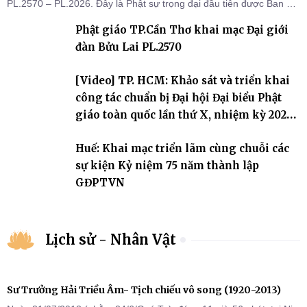
PL.2570 – PL.2026. Đây là Phật sự trọng đại đầu tiên được Ban Trị
sự triển khai sau thành công của Đại hội Phật giáo thành phố lần
Phật giáo TP.Cần Thơ khai mạc Đại giới
thứ I, thể hiện sự quan tâm đối với công tác truyền giới, đào tạo
Tăng tài và tiếp nối mạng mạch Tăng-g
đàn Bửu Lai PL.2570
[Video] TP. HCM: Khảo sát và triển khai
công tác chuẩn bị Đại hội Đại biểu Phật
giáo toàn quốc lần thứ X, nhiệm kỳ 2026-
2031
Huế: Khai mạc triển lãm cùng chuỗi các
sự kiện Kỷ niệm 75 năm thành lập
GĐPTVN
Lịch sử - Nhân Vật
Sư Trưởng Hải Triều Âm- Tịch chiếu vô song (1920-2013)