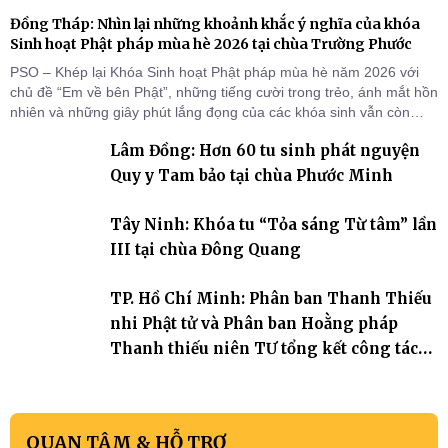
Đồng Tháp: Nhìn lại những khoảnh khắc ý nghĩa của khóa
Sinh hoạt Phật pháp mùa hè 2026 tại chùa Trường Phước
PSO – Khép lại Khóa Sinh hoạt Phật pháp mùa hè năm 2026 với
chủ đề “Em về bên Phật”, những tiếng cười trong trẻo, ánh mắt hồn
nhiên và những giây phút lắng đọng của các khóa sinh vẫn còn
đọng lại dưới mái chùa Trường Phước (xã Tân Hương, tỉnh Đồng
Lâm Đồng: Hơn 60 tu sinh phát nguyện
Tháp). Những tuần tu học ngắn ngủi nhưng đã trở thành hành
trang quý báu, gieo những hạt giống thiện l
Quy y Tam bảo tại chùa Phước Minh
Tây Ninh: Khóa tu “Tỏa sáng Từ tâm” lần
III tại chùa Đông Quang
TP. Hồ Chí Minh: Phân ban Thanh Thiếu
nhi Phật tử và Phân ban Hoằng pháp
Thanh thiếu niên TƯ tổng kết công tác
Phật sự nhiệm kỳ IX (2022 – 2027)
QUAN TÂM & HỖ TRỢ