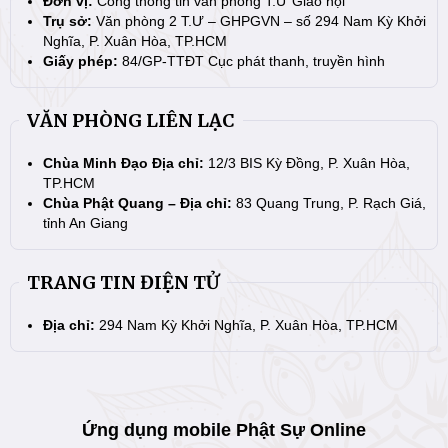
Đơn vị:
Cổng thông tin văn phòng T.Ư Giáo hội
Trụ sở:
Văn phòng 2 T.Ư – GHPGVN – số 294 Nam Kỳ Khởi
Nghĩa, P. Xuân Hòa, TP.HCM
Giấy phép:
84/GP-TTĐT Cục phát thanh, truyền hình
VĂN PHÒNG LIÊN LẠC
Chùa Minh Đạo Địa chỉ:
12/3 BIS Kỳ Đồng, P. Xuân Hòa,
TP.HCM
Chùa Phật Quang – Địa chỉ:
83 Quang Trung, P. Rạch Giá,
tỉnh An Giang
TRANG TIN ĐIỆN TỬ
Địa chỉ:
294 Nam Kỳ Khởi Nghĩa, P. Xuân Hòa, TP.HCM
Ứng dụng mobile Phật Sự Online