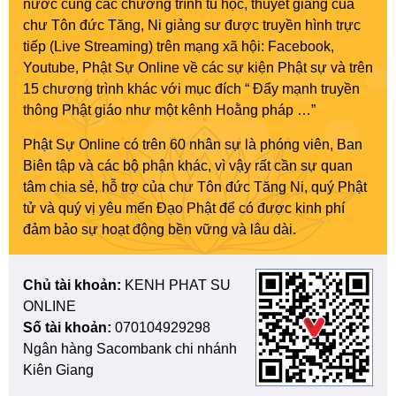
nước cùng các chương trình tu học, thuyết giảng của
chư Tôn đức Tăng, Ni giảng sư được truyền hình trực
tiếp (Live Streaming) trên mạng xã hội: Facebook,
Youtube, Phật Sự Online về các sự kiện Phật sự và trên
15 chương trình khác với mục đích “ Đẩy mạnh truyền
thông Phật giáo như một kênh Hoằng pháp …”
Phật Sự Online có trên 60 nhân sự là phóng viên, Ban
Biên tập và các bộ phận khác, vì vậy rất cần sự quan
tâm chia sẻ, hỗ trợ của chư Tôn đức Tăng Ni, quý Phật
tử và quý vị yêu mến Đạo Phật để có được kinh phí
đảm bảo sự hoạt động bền vững và lâu dài.
Chủ tài khoản:
KENH PHAT SU
ONLINE
Số tài khoản:
070104929298
Ngân hàng Sacombank chi nhánh
Kiên Giang