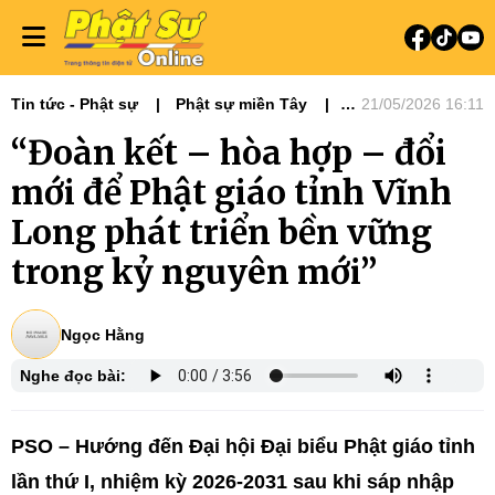
Tin tức - Phật sự
Phật sự miền Tây
21/05/2026 16:11
Đại hội Phật giáo tỉnh thành - NK 2026-
“Đoàn kết – hòa hợp – đổi
2031
mới để Phật giáo tỉnh Vĩnh
Long phát triển bền vững
trong kỷ nguyên mới”
Ngọc Hằng
Nghe đọc bài:
PSO – Hướng đến Đại hội Đại biểu Phật giáo tỉnh
lần thứ I, nhiệm kỳ 2026-2031 sau khi sáp nhập