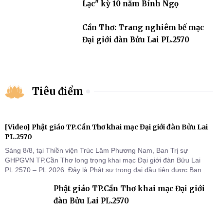
Lạc" kỳ 10 năm Bính Ngọ
Cần Thơ: Trang nghiêm bế mạc
Đại giới đàn Bửu Lai PL.2570
Tiêu điểm
[Video] Phật giáo TP.Cần Thơ khai mạc Đại giới đàn Bửu Lai
PL.2570
Sáng 8/8, tại Thiền viện Trúc Lâm Phương Nam, Ban Trị sự
GHPGVN TP.Cần Thơ long trọng khai mạc Đại giới đàn Bửu Lai
PL.2570 – PL.2026. Đây là Phật sự trọng đại đầu tiên được Ban Trị
sự triển khai sau thành công của Đại hội Phật giáo thành phố lần
Phật giáo TP.Cần Thơ khai mạc Đại giới
thứ I, thể hiện sự quan tâm đối với công tác truyền giới, đào tạo
Tăng tài và tiếp nối mạng mạch Tăng-g
đàn Bửu Lai PL.2570