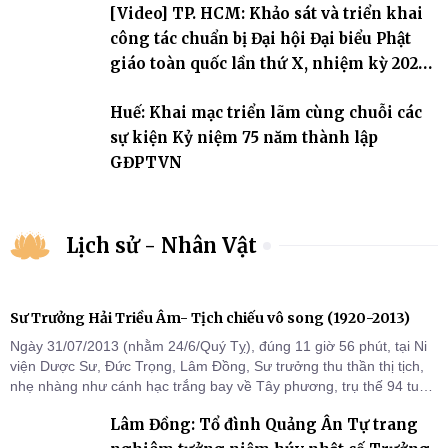
[Video] TP. HCM: Khảo sát và triển khai
công tác chuẩn bị Đại hội Đại biểu Phật
giáo toàn quốc lần thứ X, nhiệm kỳ 2026-
2031
Huế: Khai mạc triển lãm cùng chuỗi các
sự kiện Kỷ niệm 75 năm thành lập
GĐPTVN
Lịch sử - Nhân Vật
Sư Trưởng Hải Triều Âm- Tịch chiếu vô song (1920-2013)
Ngày 31/07/2013 (nhằm 24/6/Quý Tỵ), đúng 11 giờ 56 phút, tại Ni
viện Dược Sư, Đức Trọng, Lâm Đồng, Sư trưởng thu thần thị tịch,
nhẹ nhàng như cánh hạc trắng bay về Tây phương, trụ thế 94 tuổi
đời, 60 hạ lạp.
Lâm Đồng: Tổ đình Quảng Ân Tự trang