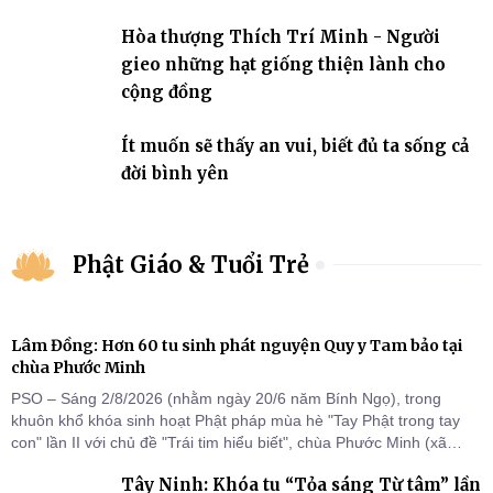
Hòa thượng Thích Trí Minh - Người
gieo những hạt giống thiện lành cho
cộng đồng
Ít muốn sẽ thấy an vui, biết đủ ta sống cả
đời bình yên
Phật Giáo & Tuổi Trẻ
Lâm Đồng: Hơn 60 tu sinh phát nguyện Quy y Tam bảo tại
chùa Phước Minh
PSO – Sáng 2/8/2026 (nhằm ngày 20/6 năm Bính Ngọ), trong
khuôn khổ khóa sinh hoạt Phật pháp mùa hè "Tay Phật trong tay
con" lần II với chủ đề "Trái tim hiểu biết", chùa Phước Minh (xã
Hàm Kiệm) đã trang nghiêm tổ chức lễ phát nguyện quy y Tam bảo
Tây Ninh: Khóa tu “Tỏa sáng Từ tâm” lần
cho hơn 60 tu sinh.