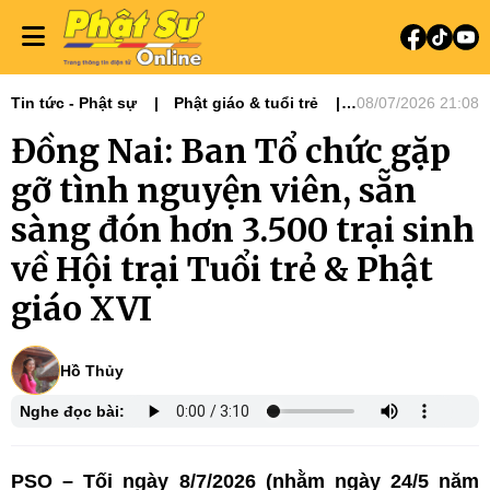
Tin tức - Phật sự
Phật giáo & tuổi trẻ
08/07/2026 21:08
Phật sự miền Đông
Nổi bật
Đồng Nai: Ban Tổ chức gặp
Tiêu điểm
gỡ tình nguyện viên, sẵn
sàng đón hơn 3.500 trại sinh
về Hội trại Tuổi trẻ & Phật
giáo XVI
Hồ Thủy
Nghe đọc bài:
PSO – Tối ngày 8/7/2026 (nhằm ngày 24/5 năm