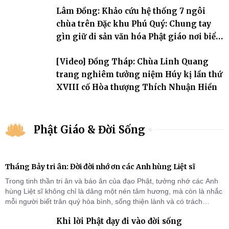
Lâm Đồng: Khảo cứu hệ thống 7 ngôi
chùa trên Đặc khu Phú Quý: Chung tay
gìn giữ di sản văn hóa Phật giáo nơi biển
đảo
[Video] Đồng Tháp: Chùa Linh Quang
trang nghiêm tưởng niệm Húy kị lần thứ
XVIII cố Hòa thượng Thích Nhuận Hiền
Phật Giáo & Đời Sống
Tháng Bảy tri ân: Đời đời nhớ ơn các Anh hùng Liệt sĩ
Trong tinh thần tri ân và báo ân của đạo Phật, tưởng nhớ các Anh
hùng Liệt sĩ không chỉ là dâng một nén tâm hương, mà còn là nhắc
mỗi người biết trân quý hòa bình, sống thiện lành và có trách
nhiệm với quê hương, đất nước.
Khi lời Phật dạy đi vào đời sống