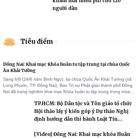
khám mắt miễn phí cho 120
người dân
Tiêu điểm
Đồng Nai: Khai mạc Khóa huân tu tập trung tại chùa Quốc
Ân Khải Tường
Sáng 6/8 (24/6 năm Bính Ngọ), tại chùa Quốc Ân Khải Tường (xã
Long Phước, TP. Đồng Nai), Ban Trị sự Phật giáo thành phố Đồng
Nai đã trang nghiêm khai mạc Khóa huân tu tập trung trong mùa
An cư kiết hạ Phật lịch 2570 dành cho chư Tăng hành giả an cư tại
TP.HCM: Bộ Dân tộc và Tôn giáo tổ chức
chỗ khu vực VII, VIII và trường hạ chùa Quốc Ân Khải Tường.
Hội thảo lấy ý kiến góp ý Dự thảo Nghị
định hướng dẫn thi hành Luật Tín
ngưỡng, tôn giáo
[Video] Đồng Nai: Khai mạc khóa Huân