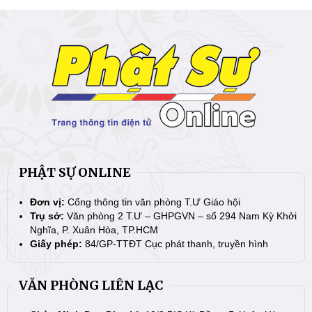
PHẬT SỰ ONLINE
Đơn vị:
Cổng thông tin văn phòng T.Ư Giáo hội
Trụ sở:
Văn phòng 2 T.Ư – GHPGVN – số 294 Nam Kỳ Khởi
Nghĩa, P. Xuân Hòa, TP.HCM
Giấy phép:
84/GP-TTĐT Cục phát thanh, truyền hình
VĂN PHÒNG LIÊN LẠC