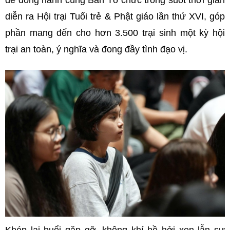
để đồng hành cùng Ban Tổ chức trong suốt thời gian
diễn ra Hội trại Tuổi trẻ & Phật giáo lần thứ XVI, góp
phần mang đến cho hơn 3.500 trại sinh một kỳ hội
trại an toàn, ý nghĩa và đong đầy tình đạo vị.
Khép lại buổi gặp gỡ, không khí hồ hởi xen lẫn sự