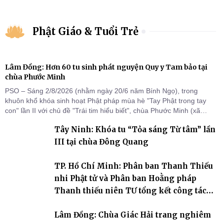
Phật Giáo & Tuổi Trẻ
Lâm Đồng: Hơn 60 tu sinh phát nguyện Quy y Tam bảo tại
chùa Phước Minh
PSO – Sáng 2/8/2026 (nhằm ngày 20/6 năm Bính Ngọ), trong
khuôn khổ khóa sinh hoạt Phật pháp mùa hè "Tay Phật trong tay
con" lần II với chủ đề "Trái tim hiểu biết", chùa Phước Minh (xã
Hàm Kiệm) đã trang nghiêm tổ chức lễ phát nguyện quy y Tam bảo
Tây Ninh: Khóa tu “Tỏa sáng Từ tâm” lần
cho hơn 60 tu sinh.
III tại chùa Đông Quang
TP. Hồ Chí Minh: Phân ban Thanh Thiếu
nhi Phật tử và Phân ban Hoằng pháp
Thanh thiếu niên TƯ tổng kết công tác
Phật sự nhiệm kỳ IX (2022 – 2027)
Lâm Đồng: Chùa Giác Hải trang nghiêm