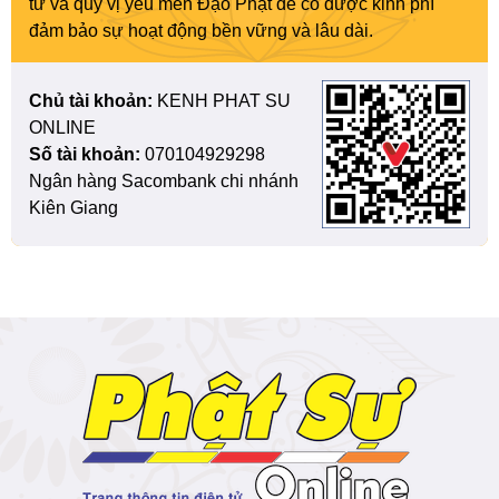
tử và quý vị yêu mến Đạo Phật để có được kinh phí
đảm bảo sự hoạt động bền vững và lâu dài.
Chủ tài khoản:
KENH PHAT SU
ONLINE
Số tài khoản:
070104929298
Ngân hàng Sacombank chi nhánh
Kiên Giang