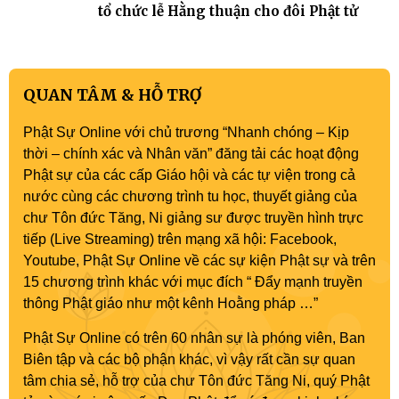
tổ chức lễ Hằng thuận cho đôi Phật tử
QUAN TÂM & HỖ TRỢ
Phật Sự Online với chủ trương “Nhanh chóng – Kịp
thời – chính xác và Nhân văn” đăng tải các hoạt động
Phật sự của các cấp Giáo hội và các tự viện trong cả
nước cùng các chương trình tu học, thuyết giảng của
chư Tôn đức Tăng, Ni giảng sư được truyền hình trực
tiếp (Live Streaming) trên mạng xã hội: Facebook,
Youtube, Phật Sự Online về các sự kiện Phật sự và trên
15 chương trình khác với mục đích “ Đẩy mạnh truyền
thông Phật giáo như một kênh Hoằng pháp …”
Phật Sự Online có trên 60 nhân sự là phóng viên, Ban
Biên tập và các bộ phận khác, vì vậy rất cần sự quan
tâm chia sẻ, hỗ trợ của chư Tôn đức Tăng Ni, quý Phật