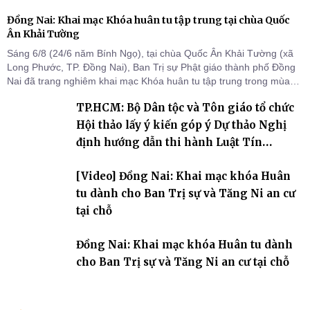
Đồng Nai: Khai mạc Khóa huân tu tập trung tại chùa Quốc
Ân Khải Tường
Sáng 6/8 (24/6 năm Bính Ngọ), tại chùa Quốc Ân Khải Tường (xã
Long Phước, TP. Đồng Nai), Ban Trị sự Phật giáo thành phố Đồng
Nai đã trang nghiêm khai mạc Khóa huân tu tập trung trong mùa
An cư kiết hạ Phật lịch 2570 dành cho chư Tăng hành giả an cư tại
TP.HCM: Bộ Dân tộc và Tôn giáo tổ chức
chỗ khu vực VII, VIII và trường hạ chùa Quốc Ân Khải Tường.
Hội thảo lấy ý kiến góp ý Dự thảo Nghị
định hướng dẫn thi hành Luật Tín
ngưỡng, tôn giáo
[Video] Đồng Nai: Khai mạc khóa Huân
tu dành cho Ban Trị sự và Tăng Ni an cư
tại chỗ
Đồng Nai: Khai mạc khóa Huân tu dành
cho Ban Trị sự và Tăng Ni an cư tại chỗ