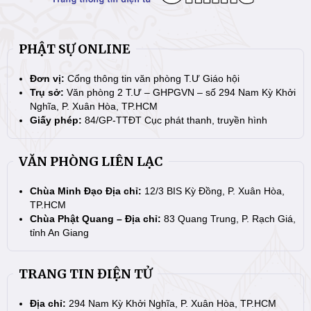
PHẬT SỰ ONLINE
Đơn vị:
Cổng thông tin văn phòng T.Ư Giáo hội
Trụ sở:
Văn phòng 2 T.Ư – GHPGVN – số 294 Nam Kỳ Khởi
Nghĩa, P. Xuân Hòa, TP.HCM
Giấy phép:
84/GP-TTĐT Cục phát thanh, truyền hình
VĂN PHÒNG LIÊN LẠC
Chùa Minh Đạo Địa chỉ:
12/3 BIS Kỳ Đồng, P. Xuân Hòa,
TP.HCM
Chùa Phật Quang – Địa chỉ:
83 Quang Trung, P. Rạch Giá,
tỉnh An Giang
TRANG TIN ĐIỆN TỬ
Địa chỉ:
294 Nam Kỳ Khởi Nghĩa, P. Xuân Hòa, TP.HCM