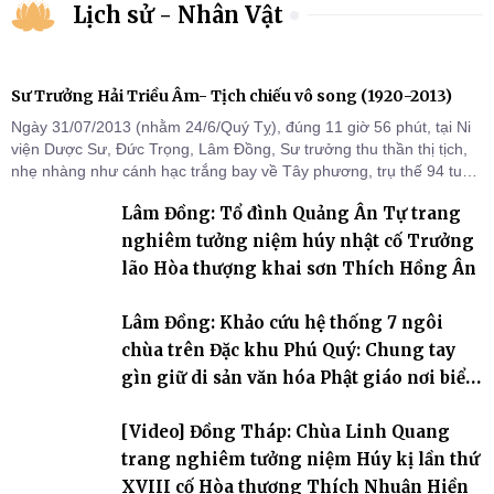
Lịch sử - Nhân Vật
Sư Trưởng Hải Triều Âm- Tịch chiếu vô song (1920-2013)
Ngày 31/07/2013 (nhằm 24/6/Quý Tỵ), đúng 11 giờ 56 phút, tại Ni
viện Dược Sư, Đức Trọng, Lâm Đồng, Sư trưởng thu thần thị tịch,
nhẹ nhàng như cánh hạc trắng bay về Tây phương, trụ thế 94 tuổi
đời, 60 hạ lạp.
Lâm Đồng: Tổ đình Quảng Ân Tự trang
nghiêm tưởng niệm húy nhật cố Trưởng
lão Hòa thượng khai sơn Thích Hồng Ân
Lâm Đồng: Khảo cứu hệ thống 7 ngôi
chùa trên Đặc khu Phú Quý: Chung tay
gìn giữ di sản văn hóa Phật giáo nơi biển
đảo
[Video] Đồng Tháp: Chùa Linh Quang
trang nghiêm tưởng niệm Húy kị lần thứ
XVIII cố Hòa thượng Thích Nhuận Hiền