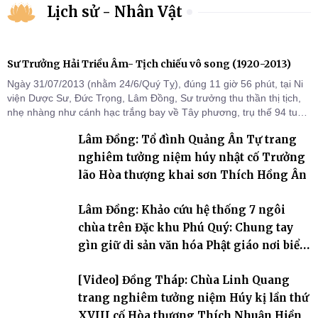
Lịch sử - Nhân Vật
Sư Trưởng Hải Triều Âm- Tịch chiếu vô song (1920-2013)
Ngày 31/07/2013 (nhằm 24/6/Quý Tỵ), đúng 11 giờ 56 phút, tại Ni
viện Dược Sư, Đức Trọng, Lâm Đồng, Sư trưởng thu thần thị tịch,
nhẹ nhàng như cánh hạc trắng bay về Tây phương, trụ thế 94 tuổi
đời, 60 hạ lạp.
Lâm Đồng: Tổ đình Quảng Ân Tự trang
nghiêm tưởng niệm húy nhật cố Trưởng
lão Hòa thượng khai sơn Thích Hồng Ân
Lâm Đồng: Khảo cứu hệ thống 7 ngôi
chùa trên Đặc khu Phú Quý: Chung tay
gìn giữ di sản văn hóa Phật giáo nơi biển
đảo
[Video] Đồng Tháp: Chùa Linh Quang
trang nghiêm tưởng niệm Húy kị lần thứ
XVIII cố Hòa thượng Thích Nhuận Hiền