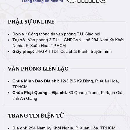
PHẬT SỰ ONLINE
Đơn vị:
Cổng thông tin văn phòng T.Ư Giáo hội
Trụ sở:
Văn phòng 2 T.Ư – GHPGVN – số 294 Nam Kỳ Khởi
Nghĩa, P. Xuân Hòa, TP.HCM
Giấy phép:
84/GP-TTĐT Cục phát thanh, truyền hình
VĂN PHÒNG LIÊN LẠC
Chùa Minh Đạo Địa chỉ:
12/3 BIS Kỳ Đồng, P. Xuân Hòa,
TP.HCM
Chùa Phật Quang – Địa chỉ:
83 Quang Trung, P. Rạch Giá,
tỉnh An Giang
TRANG TIN ĐIỆN TỬ
Địa chỉ:
294 Nam Kỳ Khởi Nghĩa, P. Xuân Hòa, TP.HCM