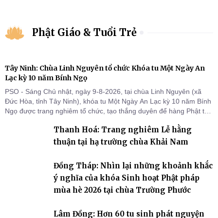
Phật Giáo & Tuổi Trẻ
Tây Ninh: Chùa Linh Nguyên tổ chức Khóa tu Một Ngày An
Lạc kỳ 10 năm Bính Ngọ
PSO - Sáng Chủ nhật, ngày 9-8-2026, tại chùa Linh Nguyên (xã
Đức Hòa, tỉnh Tây Ninh), khóa tu Một Ngày An Lạc kỳ 10 năm Bính
Ngọ được trang nghiêm tổ chức, tạo thắng duyên để hàng Phật tử
tại gia trở về nương tựa Tam bảo, lắng đọng thân tâm và vun bồi
Thanh Hoá: Trang nghiêm Lễ hằng
đời sống thiện lành.
thuận tại hạ trường chùa Khải Nam
Đồng Tháp: Nhìn lại những khoảnh khắc
ý nghĩa của khóa Sinh hoạt Phật pháp
mùa hè 2026 tại chùa Trường Phước
Lâm Đồng: Hơn 60 tu sinh phát nguyện