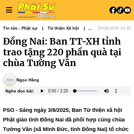
Tin tức - Phật sự
Từ thiện Xã hội
03/08/2025 19:35
Phật sự miền Đông
Ni giới
Đồng Nai: Ban TT-XH tỉnh
Tin Tức Hoạt Động
Từ Thiện Xã Hội
trao tặng 220 phần quà tại
chùa Tường Vân
Ngọc Hằng
Nghe đọc bài:
PSO - Sáng ngày 3/8/2025, Ban Từ thiện xã hội
Phật giáo tỉnh Đồng Nai đã phối hợp cùng chùa
Tường Vân (xã Minh Đức, tỉnh Đồng Nai) tổ chức