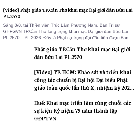
[Video] Phật giáo TP.Cần Thơ khai mạc Đại giới đàn Bửu Lai
PL.2570
Sáng 8/8, tại Thiền viện Trúc Lâm Phương Nam, Ban Trị sự
GHPGVN TP.Cần Thơ long trọng khai mạc Đại giới đàn Bửu Lai
PL.2570 – PL.2026. Đây là Phật sự trọng đại đầu tiên được Ban Trị
sự triển khai sau thành công của Đại hội Phật giáo thành phố lần
Phật giáo TP.Cần Thơ khai mạc Đại giới
thứ I, thể hiện sự quan tâm đối với công tác truyền giới, đào tạo
Tăng tài và tiếp nối mạng mạch Tăng-g
đàn Bửu Lai PL.2570
[Video] TP. HCM: Khảo sát và triển khai
công tác chuẩn bị Đại hội Đại biểu Phật
giáo toàn quốc lần thứ X, nhiệm kỳ 2026-
2031
Huế: Khai mạc triển lãm cùng chuỗi các
sự kiện Kỷ niệm 75 năm thành lập
GĐPTVN