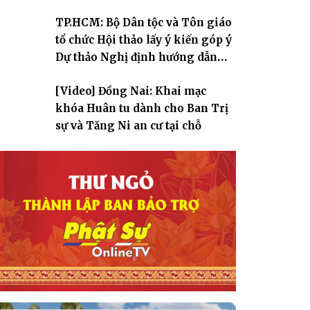
TP.HCM: Bộ Dân tộc và Tôn giáo
tổ chức Hội thảo lấy ý kiến góp ý
Dự thảo Nghị định hướng dẫn
thi hành Luật Tín ngưỡng, tôn
[Video] Đồng Nai: Khai mạc
giáo
khóa Huân tu dành cho Ban Trị
sự và Tăng Ni an cư tại chỗ