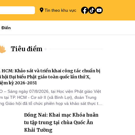
Tin theo khu vực
 Điển
Tiêu điểm
. HCM: Khảo sát và triển khai công tác chuẩn bị
i hội Đại biểu Phật giáo toàn quốc lần thứ X,
iệm kỳ 2026-2031
O – Sáng ngày 07/8/2026, tại Học viện Phật giáo Việt
 tại TP. HCM - Cơ sở II (xã Bình Lợi), đoàn Trung
g Giáo hội đã tổ chức phiên họp và khảo sát thực tế
m triển khai công tác chuẩn bị Đại hội Đại biểu Phật
Đồng Nai: Khai mạc Khóa huân
áo toàn quốc lần thứ X, nhiệm kỳ 2026-2031.
tu tập trung tại chùa Quốc Ân
Khải Tường