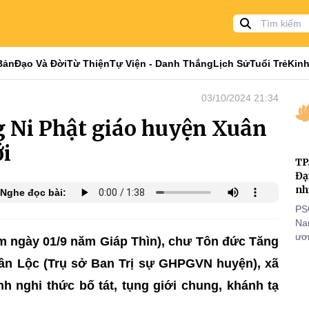
Bản
Đạo Và Đời
Từ Thiện
Tự Viện - Danh Thắng
Lịch Sử
Tuổi Trẻ
Kinh
03/10/2024 21:34
 Ni Phật giáo huyện Xuân
ới
TP
Đạ
nh
Nghe đọc bài:
PS
Nam
ươn
m ngày 01/9 năm Giáp Thìn), chư Tôn đức Tăng
nhằ
uân Lộc (Trụ sở Ban Trị sự GHPGVN huyện), xã
gi
h nghi thức bố tát, tụng giới chung, khánh tạ