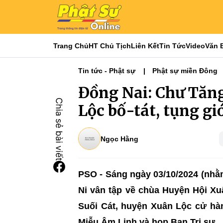
Trang Chủ
HT Chủ Tịch
Liên Kết
Tin Tức
Video
Văn 
Tin tức - Phật sự
Phật sự miền Đông
Đồng Nai: Chư Tăng
Lộc bố-tát, tụng gi
Ngọc Hằng
PSO - Sáng ngày 03/10/2024 (nhằ
Ni vân tập về chùa Huyện Hội X
Suối Cát, huyện Xuân Lộc cử hàn
Miễu Âm Linh và họp Ban Trị sự.