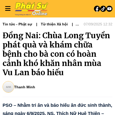
Tin tức - Phật sự
Từ thiện Xã hội
07/09/2025 12:32
Phật sự miền Đông
Ni giới
Đồng Nai: Chùa Long Tuyền
Tin Tức Hoạt Động
Từ Thiện Xã Hội
phát quà và khám chữa
bệnh cho bà con có hoàn
cảnh khó khăn nhân mùa
Vu Lan báo hiếu
Thanh Minh
PSO – Nhằm tri ân và báo hiếu ân đức sinh thành,
sáng ngày 6/9/2025, NS. Thích Nữ Huệ Thiện –