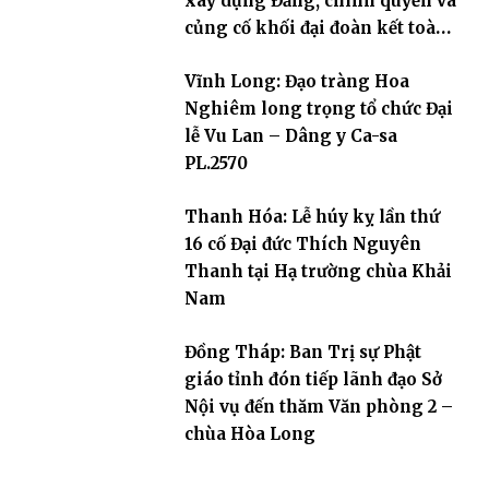
xây dựng Đảng, chính quyền và
củng cố khối đại đoàn kết toàn
dân tộc
Vĩnh Long: Đạo tràng Hoa
Nghiêm long trọng tổ chức Đại
lễ Vu Lan – Dâng y Ca-sa
PL.2570
Thanh Hóa: Lễ húy kỵ lần thứ
16 cố Đại đức Thích Nguyên
Thanh tại Hạ trường chùa Khải
Nam
Đồng Tháp: Ban Trị sự Phật
giáo tỉnh đón tiếp lãnh đạo Sở
Nội vụ đến thăm Văn phòng 2 –
chùa Hòa Long