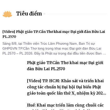
Tiêu điểm
[Video] Phật giáo TP.Cần Thơ khai mạc Đại giới đàn Bửu Lai
PL.2570
Sáng 8/8, tại Thiền viện Trúc Lâm Phương Nam, Ban Trị sự
GHPGVN TP.Cần Thơ long trọng khai mạc Đại giới đàn Bửu Lai
PL.2570 – PL.2026. Đây là Phật sự trọng đại đầu tiên được Ban Trị
sự triển khai sau thành công của Đại hội Phật giáo thành phố lần
Phật giáo TP.Cần Thơ khai mạc Đại giới
thứ I, thể hiện sự quan tâm đối với công tác truyền giới, đào tạo
Tăng tài và tiếp nối mạng mạch Tăng-g
đàn Bửu Lai PL.2570
[Video] TP. HCM: Khảo sát và triển khai
công tác chuẩn bị Đại hội Đại biểu Phật
giáo toàn quốc lần thứ X, nhiệm kỳ 2026-
2031
Huế: Khai mạc triển lãm cùng chuỗi các