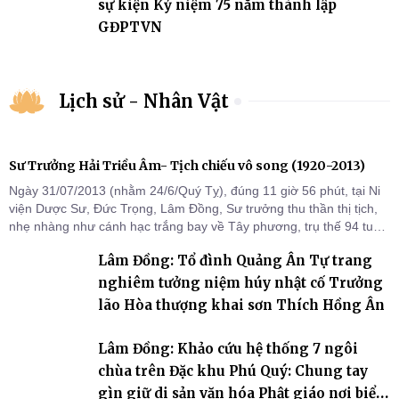
sự kiện Kỷ niệm 75 năm thành lập
GĐPTVN
Lịch sử - Nhân Vật
Sư Trưởng Hải Triều Âm- Tịch chiếu vô song (1920-2013)
Ngày 31/07/2013 (nhằm 24/6/Quý Tỵ), đúng 11 giờ 56 phút, tại Ni
viện Dược Sư, Đức Trọng, Lâm Đồng, Sư trưởng thu thần thị tịch,
nhẹ nhàng như cánh hạc trắng bay về Tây phương, trụ thế 94 tuổi
đời, 60 hạ lạp.
Lâm Đồng: Tổ đình Quảng Ân Tự trang
nghiêm tưởng niệm húy nhật cố Trưởng
lão Hòa thượng khai sơn Thích Hồng Ân
Lâm Đồng: Khảo cứu hệ thống 7 ngôi
chùa trên Đặc khu Phú Quý: Chung tay
gìn giữ di sản văn hóa Phật giáo nơi biển