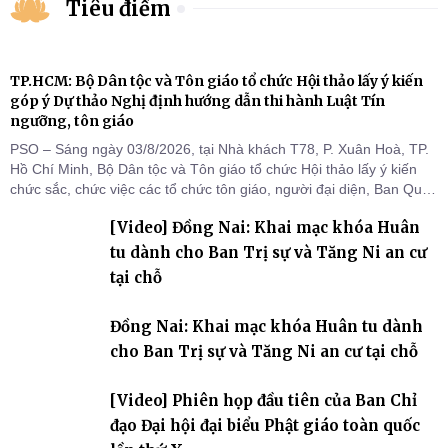
Tiêu điểm
TP.HCM: Bộ Dân tộc và Tôn giáo tổ chức Hội thảo lấy ý kiến
góp ý Dự thảo Nghị định hướng dẫn thi hành Luật Tín
ngưỡng, tôn giáo
PSO – Sáng ngày 03/8/2026, tại Nhà khách T78, P. Xuân Hoà, TP.
Hồ Chí Minh, Bộ Dân tộc và Tôn giáo tổ chức Hội thảo lấy ý kiến
chức sắc, chức việc các tổ chức tôn giáo, người đại diện, Ban Quản
lý cơ sở tín ngưỡng các tỉnh, thành phố khu vực phía Nam nhằm
[Video] Đồng Nai: Khai mạc khóa Huân
góp ý hoàn thiện hồ sơ Dự thảo Nghị định quy định chi tiết một số
điều và biện pháp để tổ chức
tu dành cho Ban Trị sự và Tăng Ni an cư
tại chỗ
Đồng Nai: Khai mạc khóa Huân tu dành
cho Ban Trị sự và Tăng Ni an cư tại chỗ
[Video] Phiên họp đầu tiên của Ban Chỉ
đạo Đại hội đại biểu Phật giáo toàn quốc