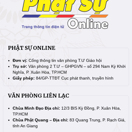
PHẬT SỰ ONLINE
Đơn vị:
Cổng thông tin văn phòng T.Ư Giáo hội
Trụ sở:
Văn phòng 2 T.Ư – GHPGVN – số 294 Nam Kỳ Khởi
Nghĩa, P. Xuân Hòa, TP.HCM
Giấy phép:
84/GP-TTĐT Cục phát thanh, truyền hình
VĂN PHÒNG LIÊN LẠC
Chùa Minh Đạo Địa chỉ:
12/3 BIS Kỳ Đồng, P. Xuân Hòa,
TP.HCM
Chùa Phật Quang – Địa chỉ:
83 Quang Trung, P. Rạch Giá,
tỉnh An Giang