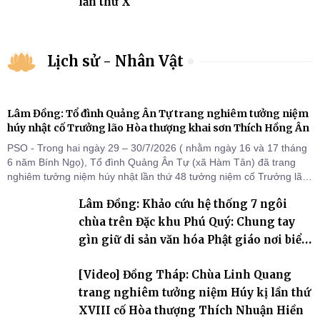
lần thứ X
Lịch sử - Nhân Vật
Lâm Đồng: Tổ đình Quảng Ân Tự trang nghiêm tưởng niệm
húy nhật cố Trưởng lão Hòa thượng khai sơn Thích Hồng Ân
PSO - Trong hai ngày 29 – 30/7/2026 ( nhằm ngày 16 và 17 tháng
6 năm Bính Ngọ), Tổ đình Quảng Ân Tự (xã Hàm Tân) đã trang
nghiêm tưởng niệm húy nhật lần thứ 48 tưởng niệm cố Trưởng lão
Hòa thượng thượng Hồng hạ Ân – bậc khai sơn Tổ đình Quảng Ân.
Lâm Đồng: Khảo cứu hệ thống 7 ngôi
Chư Tôn đức Tăng Ni, môn đồ pháp quyến cùng đông đảo thiện tín
Phật tử đã đồng vân tập về đạo tràng, th
chùa trên Đặc khu Phú Quý: Chung tay
gìn giữ di sản văn hóa Phật giáo nơi biển
đảo
[Video] Đồng Tháp: Chùa Linh Quang
trang nghiêm tưởng niệm Húy kị lần thứ
XVIII cố Hòa thượng Thích Nhuận Hiền