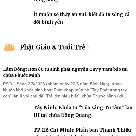
Ít muốn sẽ thấy an vui, biết đủ ta sống cả
đời bình yên
Phật Giáo & Tuổi Trẻ
Lâm Đồng: Hơn 60 tu sinh phát nguyện Quy y Tam bảo tại
chùa Phước Minh
PSO – Sáng 2/8/2026 (nhằm ngày 20/6 năm Bính Ngọ), trong
khuôn khổ khóa sinh hoạt Phật pháp mùa hè "Tay Phật trong tay
con" lần II với chủ đề "Trái tim hiểu biết", chùa Phước Minh (xã
Hàm Kiệm) đã trang nghiêm tổ chức lễ phát nguyện quy y Tam bảo
Tây Ninh: Khóa tu “Tỏa sáng Từ tâm” lần
cho hơn 60 tu sinh.
III tại chùa Đông Quang
TP. Hồ Chí Minh: Phân ban Thanh Thiếu