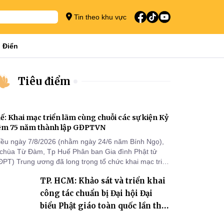
Tin theo khu vực
 Điển
Tiêu điểm
ế: Khai mạc triển lãm cùng chuỗi các sự kiện Kỷ
ệm 75 năm thành lập GĐPTVN
iều ngày 7/8/2026 (nhằm ngày 24/6 năm Bính Ngọ),
i chùa Từ Đàm, Tp Huế Phân ban Gia đình Phật tử
ĐPT) Trung ương đã long trọng tổ chức khai mạc triển
m cùng chuỗi các sự kiện chào mừng Kỷ niệm 75 năm
TP. HCM: Khảo sát và triển khai
ành lập GĐPTVN.
công tác chuẩn bị Đại hội Đại
biểu Phật giáo toàn quốc lần thứ
X, nhiệm kỳ 2026-2031