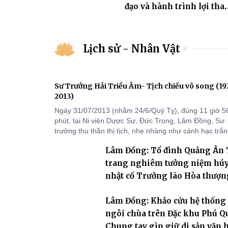
đạo và hành trình lợi tha”
trong Kinh Pháp Hoa
Lịch sử - Nhân Vật
Sư Trưởng Hải Triều Âm- Tịch chiếu vô song (1
2013)
Ngày 31/07/2013 (nhằm 24/6/Quý Tỵ), đúng 11 giờ 5
phút, tại Ni viện Dược Sư, Đức Trọng, Lâm Đồng, Sư
trưởng thu thần thị tịch, nhẹ nhàng như cánh hạc trắ
bay về Tây phương, trụ thế 94 tuổi đời, 60 hạ lạp.
Lâm Đồng: Tổ đình Quảng Ân
trang nghiêm tưởng niệm hú
nhật cố Trưởng lão Hòa thượn
khai sơn Thích Hồng Ân
Lâm Đồng: Khảo cứu hệ thống
ngôi chùa trên Đặc khu Phú Q
Chung tay gìn giữ di sản văn 