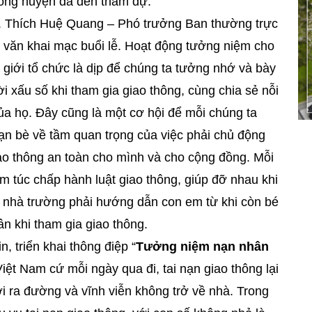
thông huyện đã đến tham dự.
Thích Huệ Quang – Phó trưởng Ban thường trực
ăn khai mạc buổi lễ. Hoạt động tưởng niệm cho
giới tổ chức là dịp để chúng ta tưởng nhớ và bày
 xấu số khi tham gia giao thông, cùng chia sẻ nỗi
ủa họ. Đây cũng là một cơ hội để mỗi chúng ta
ạn bè về tầm quan trọng của việc phải chủ động
ao thông an toàn cho mình và cho cộng đồng. Mỗi
êm túc chấp hành luật giao thông, giúp đỡ nhau khi
và nhà trường phải hướng dẫn con em từ khi còn bé
ân khi tham gia giao thông.
, triển khai thông điệp “
Tưởng niệm nạn nhân
 Việt Nam cứ mỗi ngày qua đi, tai nạn giao thông lại
 ra đường và vĩnh viễn không trở về nhà. Trong