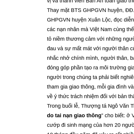
vị và thành viên Ban An toàn giao 
Thay mặt BTS GHPGVN huyện, ĐĐ. 
GHPGVN huyện Xuân Lộc, đọc diễn v
các nạn nhân mà Việt Nam cùng thế 
tỏ niềm thương cảm với những người
đau và sự mất mát với người thân c
nhắc nhở chính mình, người thân, b
đóng góp phần tạo ra môi trường gi
người trong chúng ta phải biết nghi
tham gia giao thông, mỗi gia đình 
về ý thức trách nhiệm đối với bản th
Trong buổi lễ, Thượng tá Ngô Văn Tin
do tai nạn giao thông
” cho biết: ở
cướp đi sinh mạng của hơn 20 người