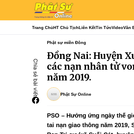
Trang Chủ
HT Chủ Tịch
Liên Kết
Tin Tức
Video
Văn 
Phật sự miền Đông
Đồng Nai: Huyện Xu
các nạn nhân tử vo
năm 2019.
Phật Sự Online
PSO – Hưởng ứng ngày thế gi
tai nạn giao thông năm 2019, 