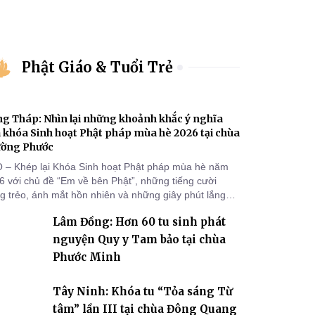
Phật Giáo & Tuổi Trẻ
g Tháp: Nhìn lại những khoảnh khắc ý nghĩa
 khóa Sinh hoạt Phật pháp mùa hè 2026 tại chùa
ường Phước
 – Khép lại Khóa Sinh hoạt Phật pháp mùa hè năm
6 với chủ đề “Em về bên Phật”, những tiếng cười
ng trẻo, ánh mắt hồn nhiên và những giây phút lắng
g của các khóa sinh vẫn còn đọng lại dưới mái chùa
Lâm Đồng: Hơn 60 tu sinh phát
ờng Phước (xã Tân Hương, tỉnh Đồng Tháp). Những
n tu học ngắn ngủi nhưng đã trở thành hành trang quý
nguyện Quy y Tam bảo tại chùa
, gieo những hạt giống thiện l
Phước Minh
Tây Ninh: Khóa tu “Tỏa sáng Từ
tâm” lần III tại chùa Đông Quang