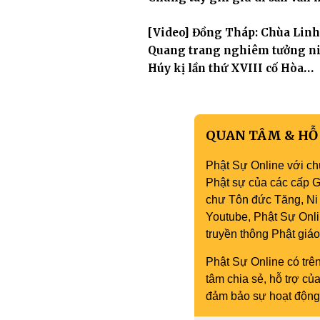
Phật giáo nơi biển đảo
[Video] Đồng Tháp: Chùa Linh
Quang trang nghiêm tưởng n
Húy kị lần thứ XVIII cố Hòa
thượng Thích Nhuận Hiền
QUAN TÂM & HỖ
Phật Sự Online với ch
Phật sự của các cấp Gi
chư Tôn đức Tăng, Ni 
Youtube, Phật Sự Onli
truyền thông Phật gi
Phật Sự Online có trên
tâm chia sẻ, hỗ trợ c
đảm bảo sự hoạt động 