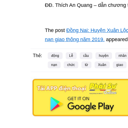
ĐĐ. Thích An Quang – dẫn chương t
The post
Đồng Nai: Huyện Xuân Lộc t
nạn giao thông năm 2019.
appeared 
Thẻ:
động
Lễ
cầu
huyện
nhân
nạn
chức
tử
Xuân
giao