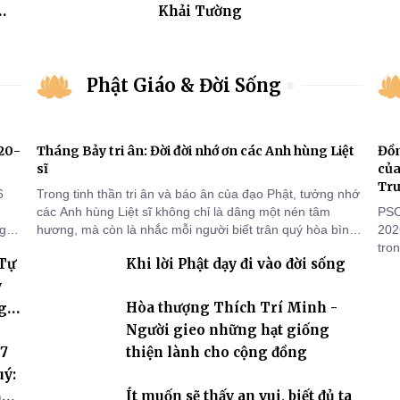
Khải Tường
Phật Giáo & Đời Sống
920-
Tháng Bảy tri ân: Đời đời nhớ ơn các Anh hùng Liệt
Đồn
sĩ
của
Tr
6
Trong tinh thần tri ân và báo ân của đạo Phật, tưởng nhớ
các Anh hùng Liệt sĩ không chỉ là dâng một nén tâm
PSO
ng
hương, mà còn là nhắc mỗi người biết trân quý hòa bình,
202
sống thiện lành và có trách nhiệm với quê hương, đất
tro
 Tự
Khi lời Phật dạy đi vào đời sống
nước.
đọn
Trư
y
tuầ
Hòa thượng Thích Trí Minh -
g
báu
Người gieo những hạt giống
 7
thiện lành cho cộng đồng
uý:
Ít muốn sẽ thấy an vui, biết đủ ta
hóa