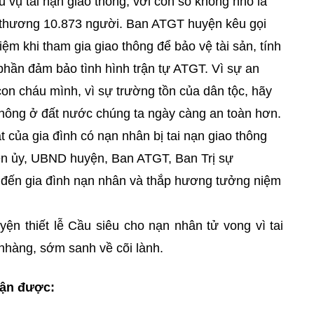
u vụ tai nạn giao thông, với con số không nhỏ là
ị thương 10.873 người. Ban ATGT huyện kêu gọi
iệm khi tham gia giao thông để bảo vệ tài sản, tính
hần đảm bảo tình hình trận tự ATGT. Vì sự an
con cháu mình, vì sự trường tồn của dân tộc, hãy
 thông ở đất nước chúng ta ngày càng an toàn hơn.
của gia đình có nạn nhân bị tai nạn giao thông
ện ủy, UBND huyện, Ban ATGT, Ban Trị sự
ến gia đình nạn nhân và thắp hương tưởng niệm
yện thiết lễ Cầu siêu cho nạn nhân tử vong vì tai
nhàng, sớm sanh về cõi lành.
hận được: