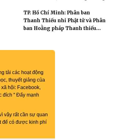
TP. Hồ Chí Minh: Phân ban
Thanh Thiếu nhi Phật tử và Phân
ban Hoằng pháp Thanh thiếu
niên TƯ tổng kết công tác Phật sự
nhiệm kỳ IX (2022 – 2027)
g tải các hoạt động
ọc, thuyết giảng của
 xã hội: Facebook,
c đích “ Đẩy mạnh
vì vậy rất cần sự quan
t để có được kinh phí