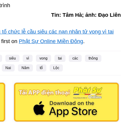
rình
Tin: Tâm Hà; ảnh: Đạo Liên
ổ chức lễ cầu siêu các nạn nhân tử vong vì tai
first on
Phật Sự Online Miền Đông
.
siêu
vì
vong
tai
các
thông
Nai
Năm
tổ
Lộc