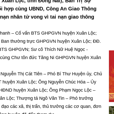
 Xuân Lộc, tỉnh Đồng Nai), Ban Trị Sự
ối hợp cùng UBND, Công An Giao Thông
 nạn nhân tử vong vì tai nạn giao thông
ư Thanh – Cố vấn BTS GHPGVN huyện Xuân Lộc;
g Ban thường trực GHPGVN huyện Xuân Lộc; ĐĐ.
 BTS GHPGVN; Sư cô Thích Nữ Huệ Ngọc -
ện cùng Chư tôn đức Tăng Ni GHPGVN huyện Xuân
 Nguyễn Thị Cát Tiên – Phó Bí Thư Huyện ủy, Chủ
T huyện Xuân Lộc; Ông Nguyễn Chúc Hóa – Ủy
h HĐND huyện Xuân Lộc; Ông Phạm Ngọc Lộc –
n Lộc; Thượng tá Ngô Văn Tin – Phó trưởng
ạo các xã, thị trấn, thủ trưởng các cơ quan, đơn