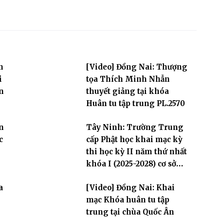
n
[Video] Đồng Nai: Thượng
i
tọa Thích Minh Nhẫn
n
thuyết giảng tại khóa
Huân tu tập trung PL.2570
n
Tây Ninh: Trường Trung
c
cấp Phật học khai mạc kỳ
thi học kỳ II năm thứ nhất
khóa I (2025-2028) cơ sở
chùa Pháp Minh
a
[Video] Đồng Nai: Khai
mạc Khóa huân tu tập
trung tại chùa Quốc Ân