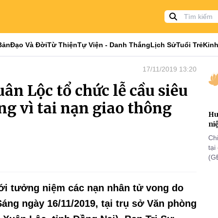
Bản
Đạo Và Đời
Từ Thiện
Tự Viện - Danh Thắng
Lịch Sử
Tuổi Trẻ
Kinh
17/11/2019 13:20
ân Lộc tổ chức lễ cầu siêu
ng vì tai nạn giao thông
Hu
ni
Ch
tạ
(G
lã
th
ới tưởng niệm các nạn nhân tử vong do
Sáng ngày 16/11/2019, tại trụ sở Văn phòng