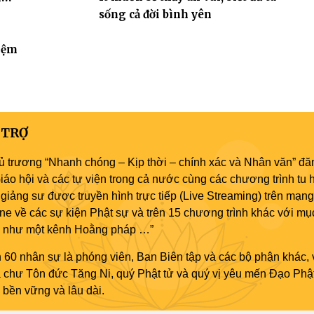
sống cả đời bình yên
iệm
 TRỢ
ủ trương “Nhanh chóng – Kịp thời – chính xác và Nhân văn” đăn
áo hội và các tự viện trong cả nước cùng các chương trình tu h
giảng sư được truyền hình trực tiếp (Live Streaming) trên mạng
ne về các sự kiện Phật sự và trên 15 chương trình khác với mụ
áo như một kênh Hoằng pháp …”
 60 nhân sự là phóng viên, Ban Biên tập và các bộ phận khác, 
ủa chư Tôn đức Tăng Ni, quý Phật tử và quý vị yêu mến Đạo Phậ
bền vững và lâu dài.