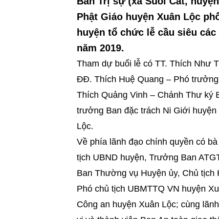
Ban Trị sự (xã Suối Cát, huyện
Phật Giáo huyện Xuân Lộc ph
huyện tổ chức lễ cầu siêu các
năm 2019.
Tham dự buổi lễ có TT. Thích Nh
ĐĐ. Thích Huệ Quang – Phó trưởn
Thích Quảng Vinh – Chánh Thư ký
trưởng Ban đặc trách Ni Giới huy
Lộc.
Về phía lãnh đạo chính quyền có bà
tịch UBND huyện, Trưởng Ban ATG
Ban Thường vụ Huyện ủy, Chủ tịc
Phó chủ tịch UBMTTQ VN huyện Xuâ
Công an huyện Xuân Lộc; cùng lãnh đ