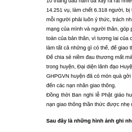
10 tháng đầu năm đã xảy ra rất nhiề
14.251 vụ, làm chết 6.318 người, b
mỗi người phải luôn ý thức, trách nh
mạng của mình và người thân, góp p
toàn của bản thân, vì tương lai của 
làm tất cả những gì có thể, để giao
Để chia sẻ niềm đau thương mất mát 
trong huyện, Đại diện lãnh đạo Huy
GHPGVN huyện đã có món quà gởi đ
đến các nạn nhân giao thông.
Đồng thời Ban nghi lễ Phật giáo hu
nạn giao thông thần thức được nhẹ 
Sau đây là những hình ảnh ghi n