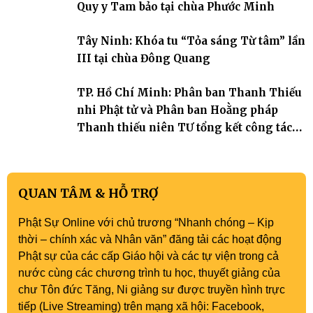
trang quý báu, gieo những hạt giống thiện l
Quy y Tam bảo tại chùa Phước Minh
Tây Ninh: Khóa tu “Tỏa sáng Từ tâm” lần
III tại chùa Đông Quang
TP. Hồ Chí Minh: Phân ban Thanh Thiếu
nhi Phật tử và Phân ban Hoằng pháp
Thanh thiếu niên TƯ tổng kết công tác
Phật sự nhiệm kỳ IX (2022 – 2027)
QUAN TÂM & HỖ TRỢ
Phật Sự Online với chủ trương “Nhanh chóng – Kịp
thời – chính xác và Nhân văn” đăng tải các hoạt động
Phật sự của các cấp Giáo hội và các tự viện trong cả
nước cùng các chương trình tu học, thuyết giảng của
chư Tôn đức Tăng, Ni giảng sư được truyền hình trực
tiếp (Live Streaming) trên mạng xã hội: Facebook,