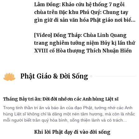
Lâm Đồng: Khảo cứu hệ thống 7 ngôi
chùa trên Đặc khu Phú Quý: Chung tay
gìn giữ di sản văn hóa Phật giáo nơi biển
đảo
[Video] Đồng Tháp: Chùa Linh Quang
trang nghiêm tưởng niệm Húy kị lần thứ
XVIII cố Hòa thượng Thích Nhuận Hiền
Phật Giáo & Đời Sống
Tháng Bảy tri ân: Đời đời nhớ ơn các Anh hùng Liệt sĩ
Trong tinh thần tri ân và báo ân của đạo Phật, tưởng nhớ các Anh
hùng Liệt sĩ không chỉ là dâng một nén tâm hương, mà còn là nhắc
mỗi người biết trân quý hòa bình, sống thiện lành và có trách
nhiệm với quê hương, đất nước.
Khi lời Phật dạy đi vào đời sống