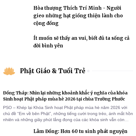
Hòa thượng Thích Trí Minh - Người
gieo những hạt giống thiện lành cho
cộng đồng
Ít muốn sẽ thấy an vui, biết đủ ta sống cả
đời bình yên
Phật Giáo & Tuổi Trẻ
Đồng Tháp: Nhìn lại những khoảnh khắc ý nghĩa của khóa
Sinh hoạt Phật pháp mùa hè 2026 tại chùa Trường Phước
PSO – Khép lại Khóa Sinh hoạt Phật pháp mùa hè năm 2026 với
chủ đề “Em về bên Phật”, những tiếng cười trong trẻo, ánh mắt hồn
nhiên và những giây phút lắng đọng của các khóa sinh vẫn còn
đọng lại dưới mái chùa Trường Phước (xã Tân Hương, tỉnh Đồng
Lâm Đồng: Hơn 60 tu sinh phát nguyện
Tháp). Những tuần tu học ngắn ngủi nhưng đã trở thành hành