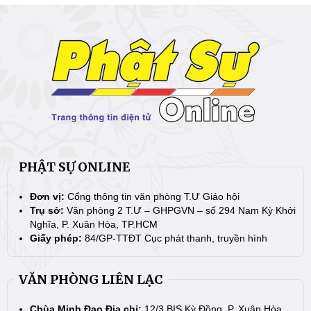
PHẬT SỰ ONLINE
Đơn vị:
Cổng thông tin văn phòng T.Ư Giáo hội
Trụ sở:
Văn phòng 2 T.Ư – GHPGVN – số 294 Nam Kỳ Khởi
Nghĩa, P. Xuân Hòa, TP.HCM
Giấy phép:
84/GP-TTĐT Cục phát thanh, truyền hình
VĂN PHÒNG LIÊN LẠC
Chùa Minh Đạo Địa chỉ:
12/3 BIS Kỳ Đồng, P. Xuân Hòa,