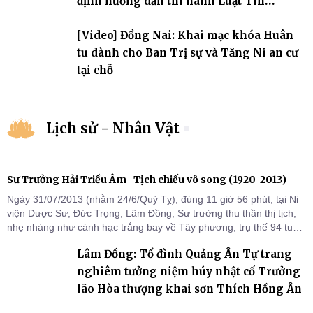
định hướng dẫn thi hành Luật Tín
ngưỡng, tôn giáo
[Video] Đồng Nai: Khai mạc khóa Huân
tu dành cho Ban Trị sự và Tăng Ni an cư
tại chỗ
Lịch sử - Nhân Vật
Sư Trưởng Hải Triều Âm- Tịch chiếu vô song (1920-2013)
Ngày 31/07/2013 (nhằm 24/6/Quý Tỵ), đúng 11 giờ 56 phút, tại Ni
viện Dược Sư, Đức Trọng, Lâm Đồng, Sư trưởng thu thần thị tịch,
nhẹ nhàng như cánh hạc trắng bay về Tây phương, trụ thế 94 tuổi
đời, 60 hạ lạp.
Lâm Đồng: Tổ đình Quảng Ân Tự trang
nghiêm tưởng niệm húy nhật cố Trưởng
lão Hòa thượng khai sơn Thích Hồng Ân