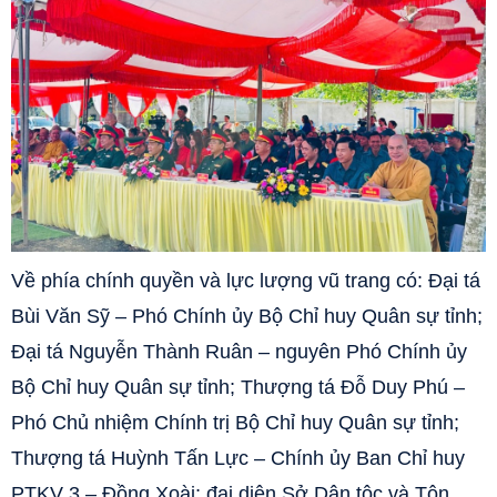
Về phía chính quyền và lực lượng vũ trang có: Đại tá
Bùi Văn Sỹ – Phó Chính ủy Bộ Chỉ huy Quân sự tỉnh;
Đại tá Nguyễn Thành Ruân – nguyên Phó Chính ủy
Bộ Chỉ huy Quân sự tỉnh; Thượng tá Đỗ Duy Phú –
Phó Chủ nhiệm Chính trị Bộ Chỉ huy Quân sự tỉnh;
Thượng tá Huỳnh Tấn Lực – Chính ủy Ban Chỉ huy
PTKV 3 – Đồng Xoài; đại diện Sở Dân tộc và Tôn