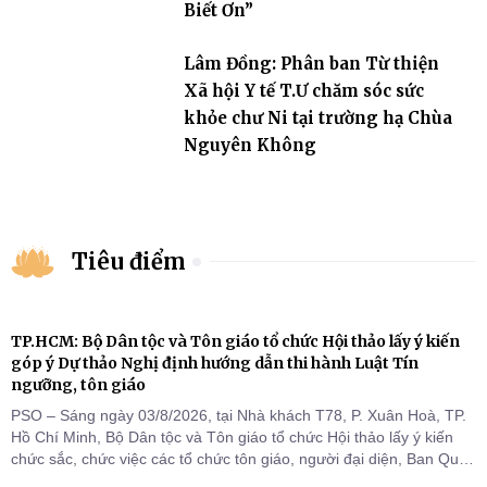
Biết Ơn”
Lâm Đồng: Phân ban Từ thiện
Xã hội Y tế T.Ư chăm sóc sức
khỏe chư Ni tại trường hạ Chùa
Nguyên Không
Tiêu điểm
TP.HCM: Bộ Dân tộc và Tôn giáo tổ chức Hội thảo lấy ý kiến
góp ý Dự thảo Nghị định hướng dẫn thi hành Luật Tín
ngưỡng, tôn giáo
PSO – Sáng ngày 03/8/2026, tại Nhà khách T78, P. Xuân Hoà, TP.
Hồ Chí Minh, Bộ Dân tộc và Tôn giáo tổ chức Hội thảo lấy ý kiến
chức sắc, chức việc các tổ chức tôn giáo, người đại diện, Ban Quản
lý cơ sở tín ngưỡng các tỉnh, thành phố khu vực phía Nam nhằm