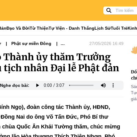
Bản
Đạo Và Đời
Từ Thiện
Tự Viện - Danh Thắng
Lịch Sử
Tuổi Trẻ
Kinh
ự
Phật sự miền Đông
27/05/2026 16:49
o Thành ủy thăm Trưởng
 tịch nhân Đại lễ Phật đản
Đồ
ch
Nghe đọc bài:
Sá
Tư
gi
Khó
Bính Ngọ), đoàn công tác Thành ủy, HĐND,
25
Đồng Nai do ông Võ Tấn Đức, Phó Bí thư
VI
n chùa Quốc Ân Khải Tường thăm, chúc mừng
rưởng lão Hòa thượng Thích Thiện Nhơn, Phó