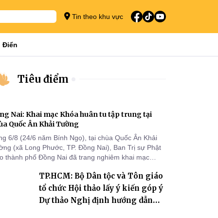
Tin theo khu vực
 Điển
Tiêu điểm
ng Nai: Khai mạc Khóa huân tu tập trung tại
ùa Quốc Ân Khải Tường
ng 6/8 (24/6 năm Bính Ngọ), tại chùa Quốc Ân Khải
ờng (xã Long Phước, TP. Đồng Nai), Ban Trị sự Phật
áo thành phố Đồng Nai đã trang nghiêm khai mạc
a huân tu tập trung trong mùa An cư kiết hạ Phật lịch
TP.HCM: Bộ Dân tộc và Tôn giáo
70 dành cho chư Tăng hành giả an cư tại chỗ khu vực
I, VIII và trường hạ chùa Quốc Ân Khải Tường.
tổ chức Hội thảo lấy ý kiến góp ý
Dự thảo Nghị định hướng dẫn
thi hành Luật Tín ngưỡng, tôn