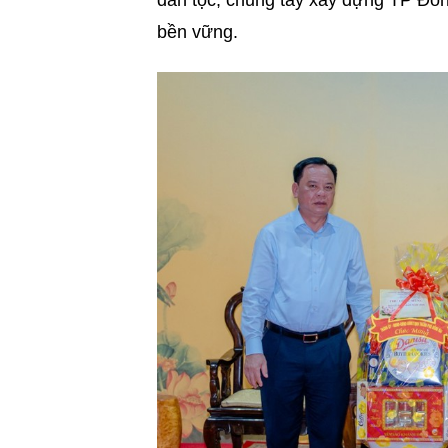
dân tộc, chung tay xây dựng TP Đồng
bền vững.