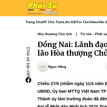
Trang Chủ
HT Chủ Tịch
Liên Kết
Tin Tức
Video
Văn 
Hòa thượng Chủ tịch
Tin tức - Phật s
Tiêu điểm
Đồng Nai: Lãnh đạ
lão Hòa thượng Chủ
Ngọc Hằng
Chiều 27/5 (nhằm ngày 11/4 năm 
UBND, Ủy ban MTTQ Việt Nam TP 
Thành ủy làm trưởng đoàn đã đế
Đại lễ Phật đản Phật lịch 2570 T