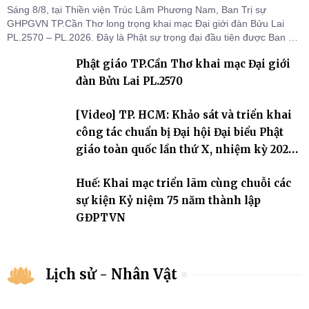
Sáng 8/8, tại Thiền viện Trúc Lâm Phương Nam, Ban Trị sự
GHPGVN TP.Cần Thơ long trọng khai mạc Đại giới đàn Bửu Lai
PL.2570 – PL.2026. Đây là Phật sự trọng đại đầu tiên được Ban Trị
sự triển khai sau thành công của Đại hội Phật giáo thành phố lần
Phật giáo TP.Cần Thơ khai mạc Đại giới
thứ I, thể hiện sự quan tâm đối với công tác truyền giới, đào tạo
Tăng tài và tiếp nối mạng mạch Tăng-g
đàn Bửu Lai PL.2570
[Video] TP. HCM: Khảo sát và triển khai
công tác chuẩn bị Đại hội Đại biểu Phật
giáo toàn quốc lần thứ X, nhiệm kỳ 2026-
2031
Huế: Khai mạc triển lãm cùng chuỗi các
sự kiện Kỷ niệm 75 năm thành lập
GĐPTVN
Lịch sử - Nhân Vật