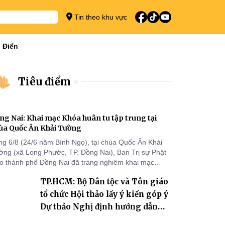
Tin theo khu vực
 Điển
Tiêu điểm
ng Nai: Khai mạc Khóa huân tu tập trung tại
ùa Quốc Ân Khải Tường
ng 6/8 (24/6 năm Bính Ngọ), tại chùa Quốc Ân Khải
ờng (xã Long Phước, TP. Đồng Nai), Ban Trị sự Phật
áo thành phố Đồng Nai đã trang nghiêm khai mạc
a huân tu tập trung trong mùa An cư kiết hạ Phật lịch
TP.HCM: Bộ Dân tộc và Tôn giáo
70 dành cho chư Tăng hành giả an cư tại chỗ khu vực
I, VIII và trường hạ chùa Quốc Ân Khải Tường.
tổ chức Hội thảo lấy ý kiến góp ý
Dự thảo Nghị định hướng dẫn
thi hành Luật Tín ngưỡng, tôn