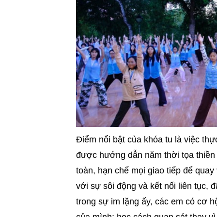
Điểm nổi bật của khóa tu là việc th
được hướng dẫn năm thời tọa thiền 
toàn, hạn chế mọi giao tiếp để quay 
với sự sôi động và kết nối liên tục,
trong sự im lặng ấy, các em có cơ h
của mình; học cách quan sát thay vì