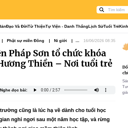
Bản
Đạo Và Đời
Từ Thiện
Tự Viện - Danh Thắng
Lịch Sử
Tuổi Trẻ
Kinh
Phật sự miền Đông
Ni giới
16/06/2026 08:35
ện Pháp Sơn tổ chức khóa
ương Thiền – Nơi tuổi trẻ
Đồ
ch
Sá
Tư
Nghe đọc bài:
gi
Khó
25
VI
rường cũng là lúc hạ về dành cho tuổi học
i gian nghỉ ngơi sau một năm học tập, và rừng