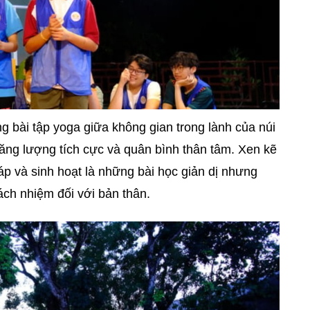
 bài tập yoga giữa không gian trong lành của núi
ăng lượng tích cực và quân bình thân tâm. Xen kẽ
háp và sinh hoạt là những bài học giản dị nhưng
ách nhiệm đối với bản thân.