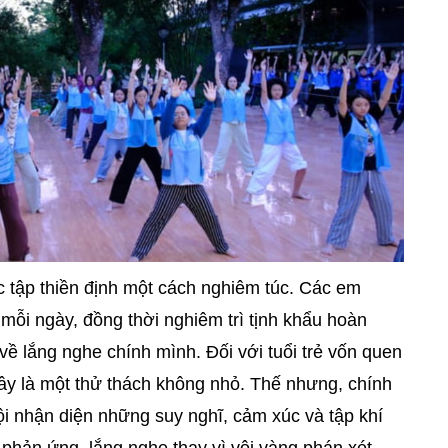
ực tập thiền định một cách nghiêm túc. Các em
mỗi ngày, đồng thời nghiêm trì tịnh khẩu hoàn
về lắng nghe chính mình. Đối với tuổi trẻ vốn quen
 đây là một thử thách không nhỏ. Thế nhưng, chính
ội nhận diện những suy nghĩ, cảm xúc và tập khí
 phản ứng, lắng nghe thay vì vội vàng phán xét.