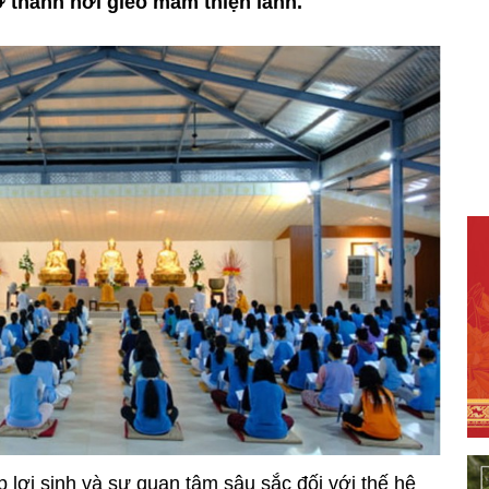
ở thành nơi gieo mầm thiện lành.
lợi sinh và sự quan tâm sâu sắc đối với thế hệ