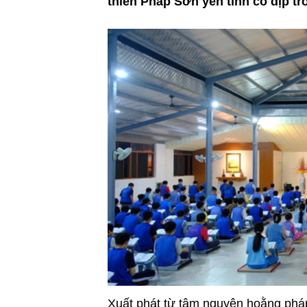
thiền Pháp Sơn yên tĩnh có dịp tr
Xuất phát từ tâm nguyện hoằng pháp 