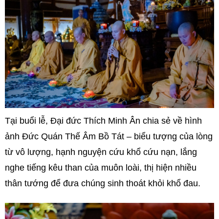
Tại buổi lễ, Đại đức Thích Minh Ân chia sẻ về hình
ảnh Đức Quán Thế Âm Bồ Tát – biểu tượng của lòng
từ vô lượng, hạnh nguyện cứu khổ cứu nạn, lắng
nghe tiếng kêu than của muôn loài, thị hiện nhiều
thân tướng để đưa chúng sinh thoát khỏi khổ đau.