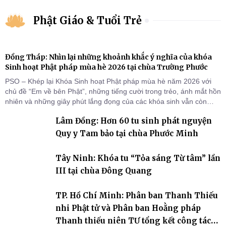
Phật Giáo & Tuổi Trẻ
Đồng Tháp: Nhìn lại những khoảnh khắc ý nghĩa của khóa
Sinh hoạt Phật pháp mùa hè 2026 tại chùa Trường Phước
PSO – Khép lại Khóa Sinh hoạt Phật pháp mùa hè năm 2026 với
chủ đề “Em về bên Phật”, những tiếng cười trong trẻo, ánh mắt hồn
nhiên và những giây phút lắng đọng của các khóa sinh vẫn còn
đọng lại dưới mái chùa Trường Phước (xã Tân Hương, tỉnh Đồng
Lâm Đồng: Hơn 60 tu sinh phát nguyện
Tháp). Những tuần tu học ngắn ngủi nhưng đã trở thành hành
trang quý báu, gieo những hạt giống thiện l
Quy y Tam bảo tại chùa Phước Minh
Tây Ninh: Khóa tu “Tỏa sáng Từ tâm” lần
III tại chùa Đông Quang
TP. Hồ Chí Minh: Phân ban Thanh Thiếu
nhi Phật tử và Phân ban Hoằng pháp
Thanh thiếu niên TƯ tổng kết công tác