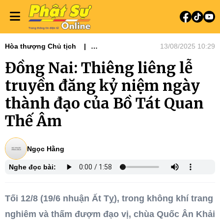
Hòa thượng Chủ tịch
13/08/2025 10:29
Tin tức - Phật sự
Phật sự miền Đông
Đồng Nai: Thiêng liêng lễ
truyền đăng kỷ niệm ngày
thành đạo của Bồ Tát Quan
Thế Âm
Ngọc Hằng
Nghe đọc bài:
Tối 12/8 (19/6 nhuận Ất Tỵ), trong không khí trang
nghiêm và thấm đượm đạo vị, chùa Quốc Ân Khải