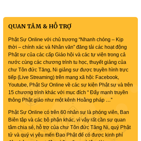
Phật sự nhiệm kỳ IX (2022 – 2027)
QUAN TÂM & HỖ TRỢ
Phật Sự Online với chủ trương “Nhanh chóng – Kịp
thời – chính xác và Nhân văn” đăng tải các hoạt động
Phật sự của các cấp Giáo hội và các tự viện trong cả
nước cùng các chương trình tu học, thuyết giảng của
chư Tôn đức Tăng, Ni giảng sư được truyền hình trực
tiếp (Live Streaming) trên mạng xã hội: Facebook,
Youtube, Phật Sự Online về các sự kiện Phật sự và trên
15 chương trình khác với mục đích “ Đẩy mạnh truyền
thông Phật giáo như một kênh Hoằng pháp …”
Phật Sự Online có trên 60 nhân sự là phóng viên, Ban
Biên tập và các bộ phận khác, vì vậy rất cần sự quan
tâm chia sẻ, hỗ trợ của chư Tôn đức Tăng Ni, quý Phật
tử và quý vị yêu mến Đạo Phật để có được kinh phí