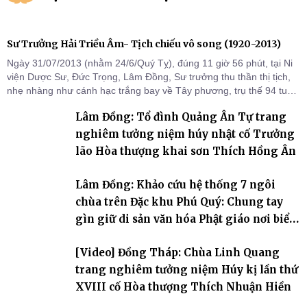
Sư Trưởng Hải Triều Âm- Tịch chiếu vô song (1920-2013)
Ngày 31/07/2013 (nhằm 24/6/Quý Tỵ), đúng 11 giờ 56 phút, tại Ni
viện Dược Sư, Đức Trọng, Lâm Đồng, Sư trưởng thu thần thị tịch,
nhẹ nhàng như cánh hạc trắng bay về Tây phương, trụ thế 94 tuổi
đời, 60 hạ lạp.
Lâm Đồng: Tổ đình Quảng Ân Tự trang
nghiêm tưởng niệm húy nhật cố Trưởng
lão Hòa thượng khai sơn Thích Hồng Ân
Lâm Đồng: Khảo cứu hệ thống 7 ngôi
chùa trên Đặc khu Phú Quý: Chung tay
gìn giữ di sản văn hóa Phật giáo nơi biển
đảo
[Video] Đồng Tháp: Chùa Linh Quang
trang nghiêm tưởng niệm Húy kị lần thứ
XVIII cố Hòa thượng Thích Nhuận Hiền