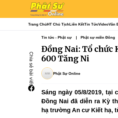
Trang Chủ
HT Chủ Tịch
Liên Kết
Tin Tức
Video
Văn 
Tin tức - Phật sự
Phật sự miền Đông
Đồng Nai: Tổ chức 
600 Tăng Ni
Phật Sự Online
Sáng ngày 05/8/2019, tại
Đồng Nai đã diễn ra Kỳ th
hạ trường An cư Kiết hạ, t