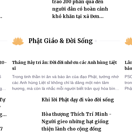
trao 200 phần quà đến
người dân có hoàn cảnh
khó khăn tại xã Đơn
Dương
Phật Giáo & Đời Sống
920-
Tháng Bảy tri ân: Đời đời nhớ ơn các Anh hùng Liệt
Lâm
sĩ
bảo
6
Trong tinh thần tri ân và báo ân của đạo Phật, tưởng nhớ
PSO
các Anh hùng Liệt sĩ không chỉ là dâng một nén tâm
tro
ng
hương, mà còn là nhắc mỗi người biết trân quý hòa bình,
Phật
sống thiện lành và có trách nhiệm với quê hương, đất
chù
 Tự
Khi lời Phật dạy đi vào đời sống
nước.
chứ
y
Hòa thượng Thích Trí Minh -
g
Người gieo những hạt giống
 7
thiện lành cho cộng đồng