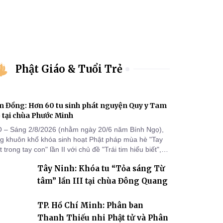
Phật Giáo & Tuổi Trẻ
 Đồng: Hơn 60 tu sinh phát nguyện Quy y Tam
 tại chùa Phước Minh
 – Sáng 2/8/2026 (nhằm ngày 20/6 năm Bính Ngọ),
ng khuôn khổ khóa sinh hoạt Phật pháp mùa hè "Tay
 trong tay con" lần II với chủ đề "Trái tim hiểu biết",
a Phước Minh (xã Hàm Kiệm) đã trang nghiêm tổ
Tây Ninh: Khóa tu “Tỏa sáng Từ
c lễ phát nguyện quy y Tam bảo cho hơn 60 tu sinh.
tâm” lần III tại chùa Đông Quang
TP. Hồ Chí Minh: Phân ban
Thanh Thiếu nhi Phật tử và Phân