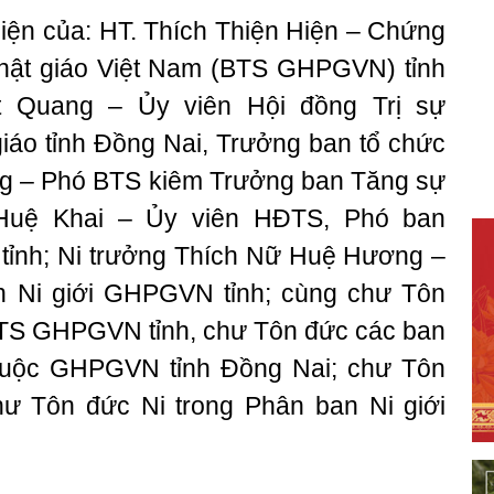
iện của: HT. Thích Thiện Hiện – Chứng
Phật giáo Việt Nam (BTS GHPGVN) tỉnh
t Quang – Ủy viên Hội đồng Trị sự
iáo tỉnh Đồng Nai, Trưởng ban tổ chức
ng – Phó BTS kiêm Trưởng ban Tăng sự
Huệ Khai – Ủy viên HĐTS, Phó ban
 tỉnh; Ni trưởng Thích Nữ Huệ Hương –
 Ni giới GHPGVN tỉnh; cùng chư Tôn
TS GHPGVN tỉnh, chư Tôn đức các ban
thuộc GHPGVN tỉnh Đồng Nai; chư Tôn
hư Tôn đức Ni trong Phân ban Ni giới