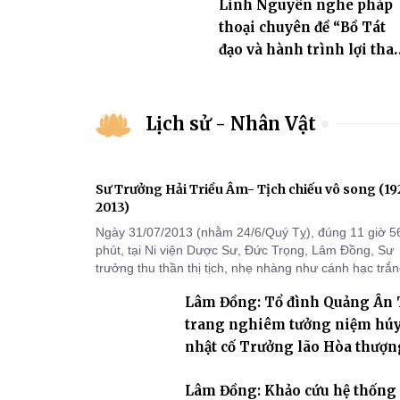
Linh Nguyên nghe pháp
thoại chuyên đề “Bồ Tát
đạo và hành trình lợi tha”
trong Kinh Pháp Hoa
Lịch sử - Nhân Vật
Sư Trưởng Hải Triều Âm- Tịch chiếu vô song (1
2013)
Ngày 31/07/2013 (nhằm 24/6/Quý Tỵ), đúng 11 giờ 5
phút, tại Ni viện Dược Sư, Đức Trọng, Lâm Đồng, Sư
trưởng thu thần thị tịch, nhẹ nhàng như cánh hạc trắ
bay về Tây phương, trụ thế 94 tuổi đời, 60 hạ lạp.
Lâm Đồng: Tổ đình Quảng Ân
trang nghiêm tưởng niệm hú
nhật cố Trưởng lão Hòa thượn
khai sơn Thích Hồng Ân
Lâm Đồng: Khảo cứu hệ thống