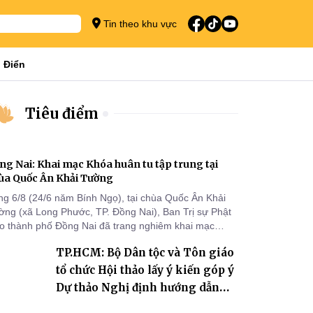
Tin theo khu vực
 Điển
Tiêu điểm
ng Nai: Khai mạc Khóa huân tu tập trung tại
ùa Quốc Ân Khải Tường
ng 6/8 (24/6 năm Bính Ngọ), tại chùa Quốc Ân Khải
ờng (xã Long Phước, TP. Đồng Nai), Ban Trị sự Phật
áo thành phố Đồng Nai đã trang nghiêm khai mạc
a huân tu tập trung trong mùa An cư kiết hạ Phật lịch
TP.HCM: Bộ Dân tộc và Tôn giáo
70 dành cho chư Tăng hành giả an cư tại chỗ khu vực
I, VIII và trường hạ chùa Quốc Ân Khải Tường.
tổ chức Hội thảo lấy ý kiến góp ý
Dự thảo Nghị định hướng dẫn
thi hành Luật Tín ngưỡng, tôn