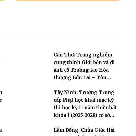
Cần Thơ: Trang nghiêm
cung thỉnh Giới bổn và di
ảnh cố Trưởng lão Hòa
thượng Bửu Lai – Tôn
hiệu Đại giới đàn – về hai
n
Tây Ninh: Trường Trung
giới trường
c
cấp Phật học khai mạc kỳ
thi học kỳ II năm thứ nhất
khóa I (2025-2028) cơ sở
chùa Pháp Minh
a
Lâm Đồng: Chùa Giác Hải