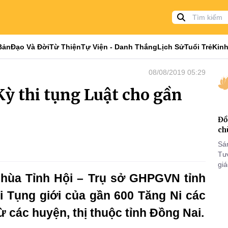
Bản
Đạo Và Đời
Từ Thiện
Tự Viện - Danh Thắng
Lịch Sử
Tuổi Trẻ
Kinh
08/08/2019 05:29
Kỳ thi tụng Luật cho gần
Đồ
ch
Sá
Tư
gi
Khó
 chùa Tỉnh Hội – Trụ sở GHPGVN tỉnh
25
i Tụng giới của gần 600 Tăng Ni các
VI
ừ các huyện, thị thuộc tỉnh Đồng Nai.