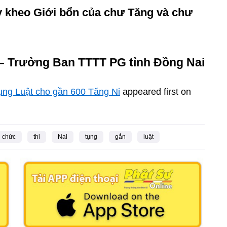
Tỳ kheo Giới bổn của chư Tăng và chư
 – Trưởng Ban TTTT PG tỉnh Đồng Nai
tụng Luật cho gần 600 Tăng Ni
appeared first on
chức
thi
Nai
tụng
gắn
luật