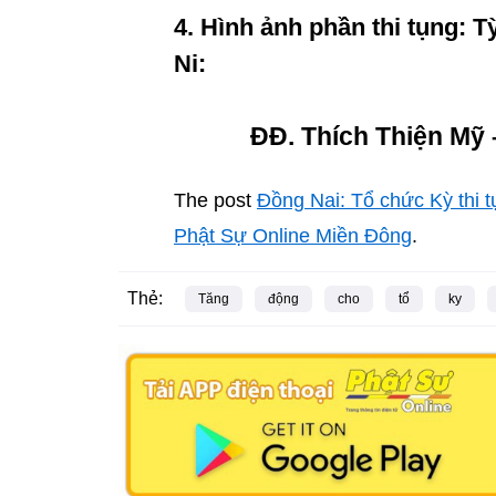
4. Hình ảnh phần thi tụng: 
Ni:
ĐĐ. Thích Thiện Mỹ
The post
Đồng Nai: Tổ chức Kỳ thi 
Phật Sự Online Miền Đông
.
Thẻ:
Tăng
động
cho
tổ
ky