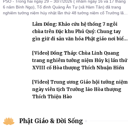
PSO - Trong hai ngày 29 – 30/7/2026 ( nhằm ngày 16 và 17 tháng
6 năm Bính Ngọ), Tổ đình Quảng Ân Tự (xã Hàm Tân) đã trang
nghiêm tưởng niệm húy nhật lần thứ 48 tưởng niệm cố Trưởng lão
Hòa thượng thượng Hồng hạ Ân – bậc khai sơn Tổ đình Quảng Ân.
Lâm Đồng: Khảo cứu hệ thống 7 ngôi
Chư Tôn đức Tăng Ni, môn đồ pháp quyến cùng đông đảo thiện tín
Phật tử đã đồng vân tập về đạo tràng, th
chùa trên Đặc khu Phú Quý: Chung tay
gìn giữ di sản văn hóa Phật giáo nơi biển
đảo
[Video] Đồng Tháp: Chùa Linh Quang
trang nghiêm tưởng niệm Húy kị lần thứ
XVIII cố Hòa thượng Thích Nhuận Hiền
[Video] Trung ương Giáo hội tưởng niệm
ngày viên tịch Trưởng lão Hòa thượng
Thích Thiện Hào
Phật Giáo & Đời Sống