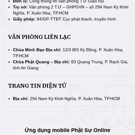
Đơn vị:
Cổng thông tin văn phòng T.Ư Giáo hội
Trụ sở:
Văn phòng 2 T.Ư – GHPGVN – số 294 Nam Kỳ Khởi
Nghĩa, P. Xuân Hòa, TP.HCM
Giấy phép:
84/GP-TTĐT Cục phát thanh, truyền hình
VĂN PHÒNG LIÊN LẠC
Chùa Minh Đạo Địa chỉ:
12/3 BIS Kỳ Đồng, P. Xuân Hòa,
TP.HCM
Chùa Phật Quang – Địa chỉ:
83 Quang Trung, P. Rạch Giá,
tỉnh An Giang
TRANG TIN ĐIỆN TỬ
Địa chỉ:
294 Nam Kỳ Khởi Nghĩa, P. Xuân Hòa, TP.HCM
Ứng dụng mobile Phật Sự Online