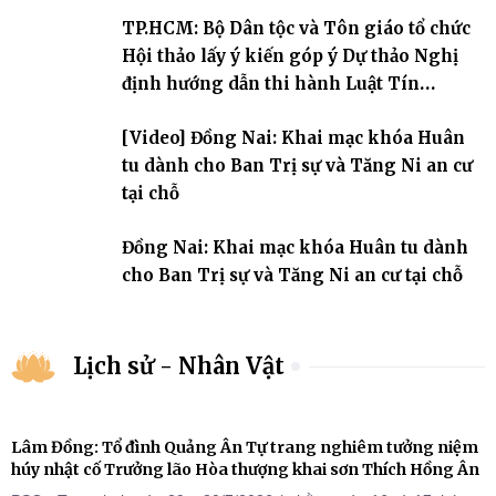
An cư kiết hạ Phật lịch 2570 dành cho chư Tăng hành giả an cư tại
TP.HCM: Bộ Dân tộc và Tôn giáo tổ chức
chỗ khu vực VII, VIII và trường hạ chùa Quốc Ân Khải Tường.
Hội thảo lấy ý kiến góp ý Dự thảo Nghị
định hướng dẫn thi hành Luật Tín
ngưỡng, tôn giáo
[Video] Đồng Nai: Khai mạc khóa Huân
tu dành cho Ban Trị sự và Tăng Ni an cư
tại chỗ
Đồng Nai: Khai mạc khóa Huân tu dành
cho Ban Trị sự và Tăng Ni an cư tại chỗ
Lịch sử - Nhân Vật
Lâm Đồng: Tổ đình Quảng Ân Tự trang nghiêm tưởng niệm
húy nhật cố Trưởng lão Hòa thượng khai sơn Thích Hồng Ân