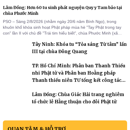
Lâm Đồng: Hơn 60 tu sinh phát nguyện Quy y Tam bảo tại
chùa Phước Minh
PSO – Sáng 2/8/2026 (nhằm ngày 20/6 năm Bính Ngọ), trong
khuôn khổ khóa sinh hoạt Phật pháp mùa hè "Tay Phật trong tay
con" lần II với chủ đề "Trái tim hiểu biết", chùa Phước Minh (xã
Hàm Kiệm) đã trang nghiêm tổ chức lễ phát nguyện quy y Tam bảo
Tây Ninh: Khóa tu “Tỏa sáng Từ tâm” lần
cho hơn 60 tu sinh.
III tại chùa Đông Quang
TP. Hồ Chí Minh: Phân ban Thanh Thiếu
nhi Phật tử và Phân ban Hoằng pháp
Thanh thiếu niên TƯ tổng kết công tác
Phật sự nhiệm kỳ IX (2022 – 2027)
Lâm Đồng: Chùa Giác Hải trang nghiêm
tổ chức lễ Hằng thuận cho đôi Phật tử
QUAN TÂM & HỖ TRỢ