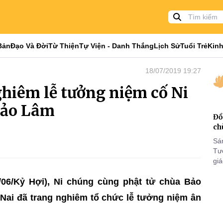
Bản
Đạo Và Đời
Từ Thiện
Tự Viện - Danh Thắng
Lịch Sử
Tuổi Trẻ
Kinh
18/07/2019 19:27
hiêm lễ tưởng niệm cố Ni
Bảo Lâm
Đồ
ch
Sá
Tư
gi
Khó
06/Kỷ Hợi), Ni chúng cùng phật tử chùa Bảo
25
VI
Nai đã trang nghiêm tổ chức lễ tưởng niệm ân