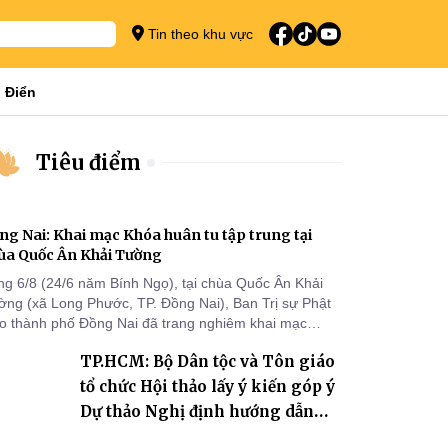
Tin theo khu vực
 Điển
Tiêu điểm
ng Nai: Khai mạc Khóa huân tu tập trung tại
ùa Quốc Ân Khải Tường
ng 6/8 (24/6 năm Bính Ngọ), tại chùa Quốc Ân Khải
ờng (xã Long Phước, TP. Đồng Nai), Ban Trị sự Phật
áo thành phố Đồng Nai đã trang nghiêm khai mạc
a huân tu tập trung trong mùa An cư kiết hạ Phật lịch
TP.HCM: Bộ Dân tộc và Tôn giáo
70 dành cho chư Tăng hành giả an cư tại chỗ khu vực
I, VIII và trường hạ chùa Quốc Ân Khải Tường.
tổ chức Hội thảo lấy ý kiến góp ý
Dự thảo Nghị định hướng dẫn
thi hành Luật Tín ngưỡng, tôn