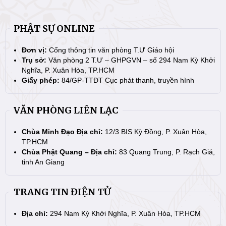
PHẬT SỰ ONLINE
Đơn vị:
Cổng thông tin văn phòng T.Ư Giáo hội
Trụ sở:
Văn phòng 2 T.Ư – GHPGVN – số 294 Nam Kỳ Khởi
Nghĩa, P. Xuân Hòa, TP.HCM
Giấy phép:
84/GP-TTĐT Cục phát thanh, truyền hình
VĂN PHÒNG LIÊN LẠC
Chùa Minh Đạo Địa chỉ:
12/3 BIS Kỳ Đồng, P. Xuân Hòa,
TP.HCM
Chùa Phật Quang – Địa chỉ:
83 Quang Trung, P. Rạch Giá,
tỉnh An Giang
TRANG TIN ĐIỆN TỬ
Địa chỉ:
294 Nam Kỳ Khởi Nghĩa, P. Xuân Hòa, TP.HCM