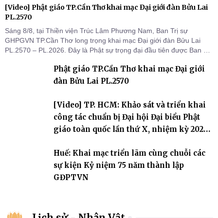
[Video] Phật giáo TP.Cần Thơ khai mạc Đại giới đàn Bửu Lai
PL.2570
Sáng 8/8, tại Thiền viện Trúc Lâm Phương Nam, Ban Trị sự
GHPGVN TP.Cần Thơ long trọng khai mạc Đại giới đàn Bửu Lai
PL.2570 – PL.2026. Đây là Phật sự trọng đại đầu tiên được Ban Trị
sự triển khai sau thành công của Đại hội Phật giáo thành phố lần
Phật giáo TP.Cần Thơ khai mạc Đại giới
thứ I, thể hiện sự quan tâm đối với công tác truyền giới, đào tạo
Tăng tài và tiếp nối mạng mạch Tăng-g
đàn Bửu Lai PL.2570
[Video] TP. HCM: Khảo sát và triển khai
công tác chuẩn bị Đại hội Đại biểu Phật
giáo toàn quốc lần thứ X, nhiệm kỳ 2026-
2031
Huế: Khai mạc triển lãm cùng chuỗi các
sự kiện Kỷ niệm 75 năm thành lập
GĐPTVN
Lịch sử - Nhân Vật