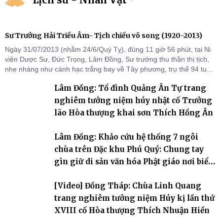
Sư Trưởng Hải Triều Âm- Tịch chiếu vô song (1920-2013)
Ngày 31/07/2013 (nhằm 24/6/Quý Tỵ), đúng 11 giờ 56 phút, tại Ni
viện Dược Sư, Đức Trọng, Lâm Đồng, Sư trưởng thu thần thị tịch,
nhẹ nhàng như cánh hạc trắng bay về Tây phương, trụ thế 94 tuổi
đời, 60 hạ lạp.
Lâm Đồng: Tổ đình Quảng Ân Tự trang
nghiêm tưởng niệm húy nhật cố Trưởng
lão Hòa thượng khai sơn Thích Hồng Ân
Lâm Đồng: Khảo cứu hệ thống 7 ngôi
chùa trên Đặc khu Phú Quý: Chung tay
gìn giữ di sản văn hóa Phật giáo nơi biển
đảo
[Video] Đồng Tháp: Chùa Linh Quang
trang nghiêm tưởng niệm Húy kị lần thứ
XVIII cố Hòa thượng Thích Nhuận Hiền