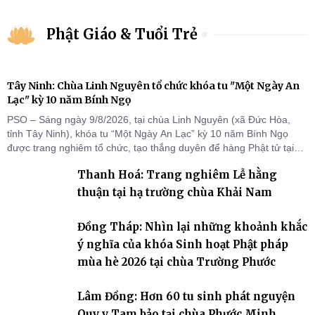
Phật Giáo & Tuổi Trẻ
Tây Ninh: Chùa Linh Nguyên tổ chức khóa tu "Một Ngày An
Lạc" kỳ 10 năm Bính Ngọ
PSO – Sáng ngày 9/8/2026, tại chùa Linh Nguyên (xã Đức Hòa,
tỉnh Tây Ninh), khóa tu “Một Ngày An Lạc” kỳ 10 năm Bính Ngọ
được trang nghiêm tổ chức, tạo thắng duyên để hàng Phật tử tại
gia trở về nương tựa Tam bảo, lắng đọng thân tâm và vun bồi đời
Thanh Hoá: Trang nghiêm Lễ hằng
sống thiện lành.
thuận tại hạ trường chùa Khải Nam
Đồng Tháp: Nhìn lại những khoảnh khắc
ý nghĩa của khóa Sinh hoạt Phật pháp
mùa hè 2026 tại chùa Trường Phước
Lâm Đồng: Hơn 60 tu sinh phát nguyện
Quy y Tam bảo tại chùa Phước Minh