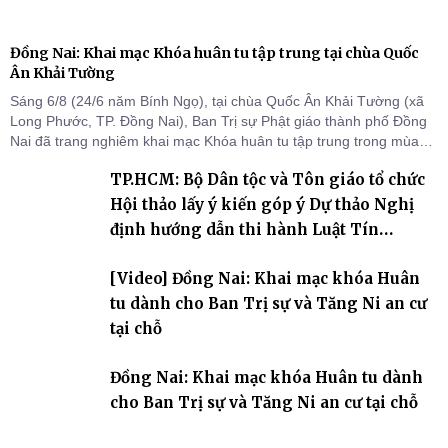
Đồng Nai: Khai mạc Khóa huân tu tập trung tại chùa Quốc
Ân Khải Tường
Sáng 6/8 (24/6 năm Bính Ngọ), tại chùa Quốc Ân Khải Tường (xã
Long Phước, TP. Đồng Nai), Ban Trị sự Phật giáo thành phố Đồng
Nai đã trang nghiêm khai mạc Khóa huân tu tập trung trong mùa
An cư kiết hạ Phật lịch 2570 dành cho chư Tăng hành giả an cư tại
TP.HCM: Bộ Dân tộc và Tôn giáo tổ chức
chỗ khu vực VII, VIII và trường hạ chùa Quốc Ân Khải Tường.
Hội thảo lấy ý kiến góp ý Dự thảo Nghị
định hướng dẫn thi hành Luật Tín
ngưỡng, tôn giáo
[Video] Đồng Nai: Khai mạc khóa Huân
tu dành cho Ban Trị sự và Tăng Ni an cư
tại chỗ
Đồng Nai: Khai mạc khóa Huân tu dành
cho Ban Trị sự và Tăng Ni an cư tại chỗ