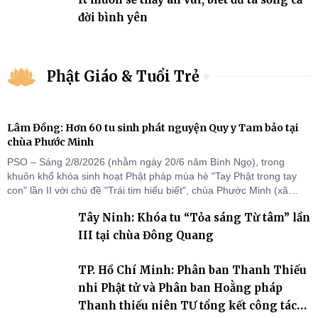
đời bình yên
Phật Giáo & Tuổi Trẻ
Lâm Đồng: Hơn 60 tu sinh phát nguyện Quy y Tam bảo tại
chùa Phước Minh
PSO – Sáng 2/8/2026 (nhằm ngày 20/6 năm Bính Ngọ), trong
khuôn khổ khóa sinh hoạt Phật pháp mùa hè "Tay Phật trong tay
con" lần II với chủ đề "Trái tim hiểu biết", chùa Phước Minh (xã
Hàm Kiệm) đã trang nghiêm tổ chức lễ phát nguyện quy y Tam bảo
Tây Ninh: Khóa tu “Tỏa sáng Từ tâm” lần
cho hơn 60 tu sinh.
III tại chùa Đông Quang
TP. Hồ Chí Minh: Phân ban Thanh Thiếu
nhi Phật tử và Phân ban Hoằng pháp
Thanh thiếu niên TƯ tổng kết công tác