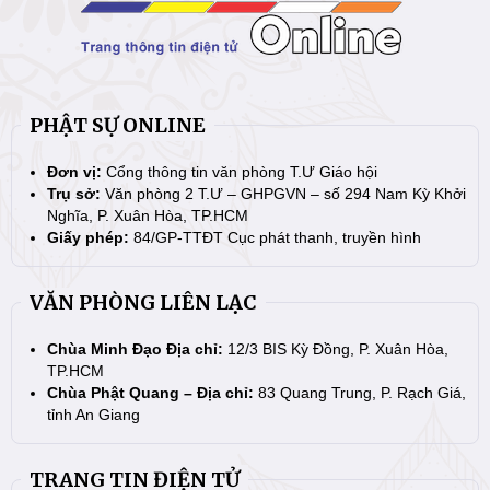
PHẬT SỰ ONLINE
Đơn vị:
Cổng thông tin văn phòng T.Ư Giáo hội
Trụ sở:
Văn phòng 2 T.Ư – GHPGVN – số 294 Nam Kỳ Khởi
Nghĩa, P. Xuân Hòa, TP.HCM
Giấy phép:
84/GP-TTĐT Cục phát thanh, truyền hình
VĂN PHÒNG LIÊN LẠC
Chùa Minh Đạo Địa chỉ:
12/3 BIS Kỳ Đồng, P. Xuân Hòa,
TP.HCM
Chùa Phật Quang – Địa chỉ:
83 Quang Trung, P. Rạch Giá,
tỉnh An Giang
TRANG TIN ĐIỆN TỬ