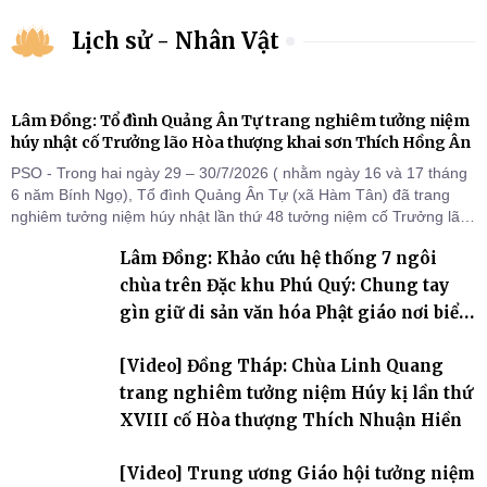
Lịch sử - Nhân Vật
Lâm Đồng: Tổ đình Quảng Ân Tự trang nghiêm tưởng niệm
húy nhật cố Trưởng lão Hòa thượng khai sơn Thích Hồng Ân
PSO - Trong hai ngày 29 – 30/7/2026 ( nhằm ngày 16 và 17 tháng
6 năm Bính Ngọ), Tổ đình Quảng Ân Tự (xã Hàm Tân) đã trang
nghiêm tưởng niệm húy nhật lần thứ 48 tưởng niệm cố Trưởng lão
Hòa thượng thượng Hồng hạ Ân – bậc khai sơn Tổ đình Quảng Ân.
Lâm Đồng: Khảo cứu hệ thống 7 ngôi
Chư Tôn đức Tăng Ni, môn đồ pháp quyến cùng đông đảo thiện tín
Phật tử đã đồng vân tập về đạo tràng, th
chùa trên Đặc khu Phú Quý: Chung tay
gìn giữ di sản văn hóa Phật giáo nơi biển
đảo
[Video] Đồng Tháp: Chùa Linh Quang
trang nghiêm tưởng niệm Húy kị lần thứ
XVIII cố Hòa thượng Thích Nhuận Hiền
[Video] Trung ương Giáo hội tưởng niệm