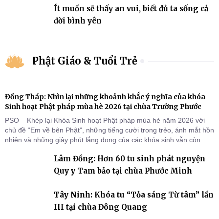
Ít muốn sẽ thấy an vui, biết đủ ta sống cả
đời bình yên
Phật Giáo & Tuổi Trẻ
Đồng Tháp: Nhìn lại những khoảnh khắc ý nghĩa của khóa
Sinh hoạt Phật pháp mùa hè 2026 tại chùa Trường Phước
PSO – Khép lại Khóa Sinh hoạt Phật pháp mùa hè năm 2026 với
chủ đề “Em về bên Phật”, những tiếng cười trong trẻo, ánh mắt hồn
nhiên và những giây phút lắng đọng của các khóa sinh vẫn còn
đọng lại dưới mái chùa Trường Phước (xã Tân Hương, tỉnh Đồng
Lâm Đồng: Hơn 60 tu sinh phát nguyện
Tháp). Những tuần tu học ngắn ngủi nhưng đã trở thành hành
trang quý báu, gieo những hạt giống thiện l
Quy y Tam bảo tại chùa Phước Minh
Tây Ninh: Khóa tu “Tỏa sáng Từ tâm” lần
III tại chùa Đông Quang