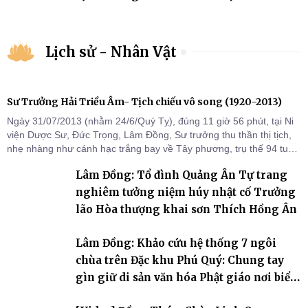
ngưỡng, tôn giáo
Lịch sử - Nhân Vật
Sư Trưởng Hải Triều Âm- Tịch chiếu vô song (1920-2013)
Ngày 31/07/2013 (nhằm 24/6/Quý Tỵ), đúng 11 giờ 56 phút, tại Ni
viện Dược Sư, Đức Trọng, Lâm Đồng, Sư trưởng thu thần thị tịch,
nhẹ nhàng như cánh hạc trắng bay về Tây phương, trụ thế 94 tuổi
đời, 60 hạ lạp.
Lâm Đồng: Tổ đình Quảng Ân Tự trang
nghiêm tưởng niệm húy nhật cố Trưởng
lão Hòa thượng khai sơn Thích Hồng Ân
Lâm Đồng: Khảo cứu hệ thống 7 ngôi
chùa trên Đặc khu Phú Quý: Chung tay
gìn giữ di sản văn hóa Phật giáo nơi biển
đảo