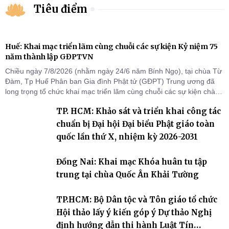
Tiêu điểm
Huế: Khai mạc triển lãm cùng chuỗi các sự kiện Kỷ niệm 75
năm thành lập GĐPTVN
Chiều ngày 7/8/2026 (nhằm ngày 24/6 năm Bính Ngọ), tại chùa Từ
Đàm, Tp Huế Phân ban Gia đình Phật tử (GĐPT) Trung ương đã
long trọng tổ chức khai mạc triển lãm cùng chuỗi các sự kiện chào
mừng Kỷ niệm 75 năm thành lập GĐPTVN.
TP. HCM: Khảo sát và triển khai công tác
chuẩn bị Đại hội Đại biểu Phật giáo toàn
quốc lần thứ X, nhiệm kỳ 2026-2031
Đồng Nai: Khai mạc Khóa huân tu tập
trung tại chùa Quốc Ân Khải Tường
TP.HCM: Bộ Dân tộc và Tôn giáo tổ chức
Hội thảo lấy ý kiến góp ý Dự thảo Nghị
định hướng dẫn thi hành Luật Tín