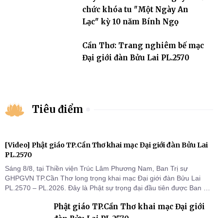
chức khóa tu "Một Ngày An
Lạc" kỳ 10 năm Bính Ngọ
Cần Thơ: Trang nghiêm bế mạc
Đại giới đàn Bửu Lai PL.2570
Tiêu điểm
[Video] Phật giáo TP.Cần Thơ khai mạc Đại giới đàn Bửu Lai
PL.2570
Sáng 8/8, tại Thiền viện Trúc Lâm Phương Nam, Ban Trị sự
GHPGVN TP.Cần Thơ long trọng khai mạc Đại giới đàn Bửu Lai
PL.2570 – PL.2026. Đây là Phật sự trọng đại đầu tiên được Ban Trị
sự triển khai sau thành công của Đại hội Phật giáo thành phố lần
Phật giáo TP.Cần Thơ khai mạc Đại giới
thứ I, thể hiện sự quan tâm đối với công tác truyền giới, đào tạo
Tăng tài và tiếp nối mạng mạch Tăng-g