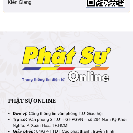
Kiên Giang
PHẬT SỰ ONLINE
Đơn vị:
Cổng thông tin văn phòng T.Ư Giáo hội
Trụ sở:
Văn phòng 2 T.Ư – GHPGVN – số 294 Nam Kỳ Khởi
Nghĩa, P. Xuân Hòa, TP.HCM
Giấy phép:
84/GP-TTĐT Cục phát thanh, truyền hình