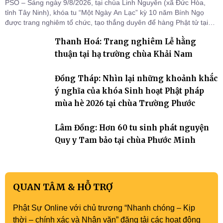
PSO – Sáng ngày 9/8/2026, tại chùa Linh Nguyên (xã Đức Hòa,
tỉnh Tây Ninh), khóa tu “Một Ngày An Lạc” kỳ 10 năm Bính Ngọ
được trang nghiêm tổ chức, tạo thắng duyên để hàng Phật tử tại
gia trở về nương tựa Tam bảo, lắng đọng thân tâm và vun bồi đời
Thanh Hoá: Trang nghiêm Lễ hằng
sống thiện lành.
thuận tại hạ trường chùa Khải Nam
Đồng Tháp: Nhìn lại những khoảnh khắc
ý nghĩa của khóa Sinh hoạt Phật pháp
mùa hè 2026 tại chùa Trường Phước
Lâm Đồng: Hơn 60 tu sinh phát nguyện
Quy y Tam bảo tại chùa Phước Minh
QUAN TÂM & HỖ TRỢ
Phật Sự Online với chủ trương “Nhanh chóng – Kịp
thời – chính xác và Nhân văn” đăng tải các hoạt động