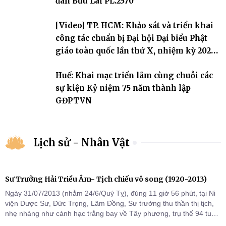
đàn Bửu Lai PL.2570
[Video] TP. HCM: Khảo sát và triển khai
công tác chuẩn bị Đại hội Đại biểu Phật
giáo toàn quốc lần thứ X, nhiệm kỳ 2026-
2031
Huế: Khai mạc triển lãm cùng chuỗi các
sự kiện Kỷ niệm 75 năm thành lập
GĐPTVN
Lịch sử - Nhân Vật
Sư Trưởng Hải Triều Âm- Tịch chiếu vô song (1920-2013)
Ngày 31/07/2013 (nhằm 24/6/Quý Tỵ), đúng 11 giờ 56 phút, tại Ni
viện Dược Sư, Đức Trọng, Lâm Đồng, Sư trưởng thu thần thị tịch,
nhẹ nhàng như cánh hạc trắng bay về Tây phương, trụ thế 94 tuổi
đời, 60 hạ lạp.