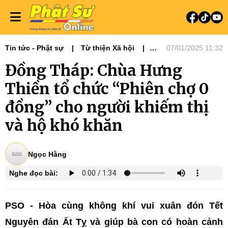
Tin tức - Phật sự
Từ thiện Xã hội
07/01/2025 11:32
Phật sự miền Tây
Ni giới
Đồng Tháp: Chùa Hưng
Tin Tức Hoạt Động
Từ Thiện Xã Hội
Thiền tổ chức “Phiên chợ 0
đồng” cho người khiếm thị
và hộ khó khăn
Ngọc Hằng
Nghe đọc bài:
PSO - Hòa cùng không khí vui xuân đón Tết
Nguyên đán Ất Tỵ và giúp bà con có hoàn cảnh