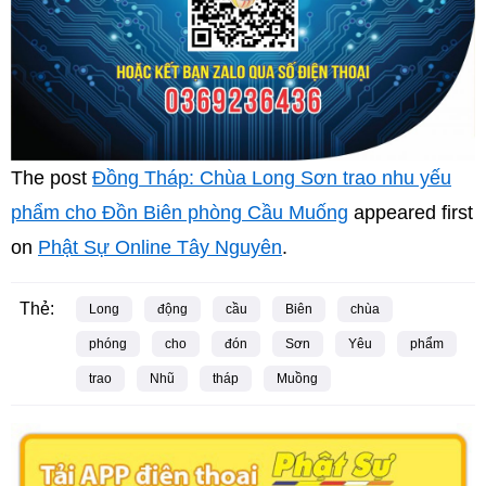
The post
Đồng Tháp: Chùa Long Sơn trao nhu yếu
phẩm cho Đồn Biên phòng Cầu Muống
appeared first
on
Phật Sự Online Tây Nguyên
.
Thẻ:
Long
động
cầu
Biên
chùa
phóng
cho
đón
Sơn
Yêu
phẩm
trao
Nhũ
tháp
Muồng