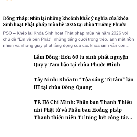
Đồng Tháp: Nhìn lại những khoảnh khắc ý nghĩa của khóa
Sinh hoạt Phật pháp mùa hè 2026 tại chùa Trường Phước
PSO – Khép lại Khóa Sinh hoạt Phật pháp mùa hè năm 2026 với
chủ đề “Em về bên Phật”, những tiếng cười trong trẻo, ánh mắt hồn
nhiên và những giây phút lắng đọng của các khóa sinh vẫn còn
đọng lại dưới mái chùa Trường Phước (xã Tân Hương, tỉnh Đồng
Lâm Đồng: Hơn 60 tu sinh phát nguyện
Tháp). Những tuần tu học ngắn ngủi nhưng đã trở thành hành
trang quý báu, gieo những hạt giống thiện l
Quy y Tam bảo tại chùa Phước Minh
Tây Ninh: Khóa tu “Tỏa sáng Từ tâm” lần
III tại chùa Đông Quang
TP. Hồ Chí Minh: Phân ban Thanh Thiếu
nhi Phật tử và Phân ban Hoằng pháp
Thanh thiếu niên TƯ tổng kết công tác
Phật sự nhiệm kỳ IX (2022 – 2027)