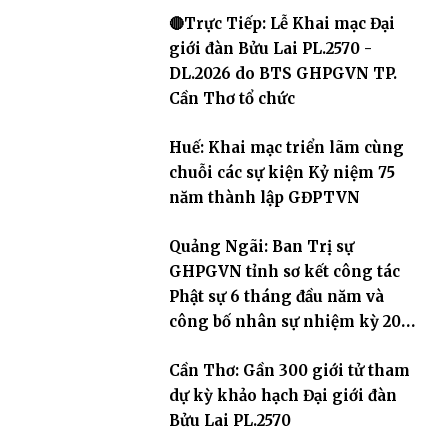
🔴Trực Tiếp: Lễ Khai mạc Đại
giới đàn Bửu Lai PL.2570 -
DL.2026 do BTS GHPGVN TP.
Cần Thơ tổ chức
Huế: Khai mạc triển lãm cùng
chuỗi các sự kiện Kỷ niệm 75
năm thành lập GĐPTVN
Quảng Ngãi: Ban Trị sự
GHPGVN tỉnh sơ kết công tác
Phật sự 6 tháng đầu năm và
công bố nhân sự nhiệm kỳ 2026
– 2031
Cần Thơ: Gần 300 giới tử tham
dự kỳ khảo hạch Đại giới đàn
Bửu Lai PL.2570