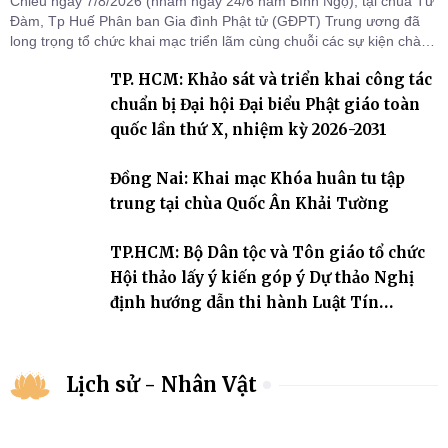
Chiều ngày 7/8/2026 (nhằm ngày 24/6 năm Bính Ngọ), tại chùa Từ
Đàm, Tp Huế Phân ban Gia đình Phật tử (GĐPT) Trung ương đã
long trọng tổ chức khai mạc triển lãm cùng chuỗi các sự kiện chào
mừng Kỷ niệm 75 năm thành lập GĐPTVN.
TP. HCM: Khảo sát và triển khai công tác
chuẩn bị Đại hội Đại biểu Phật giáo toàn
quốc lần thứ X, nhiệm kỳ 2026-2031
Đồng Nai: Khai mạc Khóa huân tu tập
trung tại chùa Quốc Ân Khải Tường
TP.HCM: Bộ Dân tộc và Tôn giáo tổ chức
Hội thảo lấy ý kiến góp ý Dự thảo Nghị
định hướng dẫn thi hành Luật Tín
ngưỡng, tôn giáo
Lịch sử - Nhân Vật