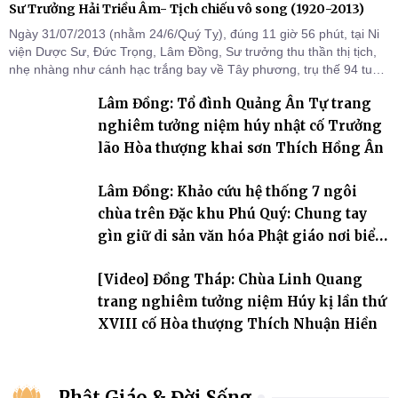
Sư Trưởng Hải Triều Âm- Tịch chiếu vô song (1920-2013)
Ngày 31/07/2013 (nhằm 24/6/Quý Tỵ), đúng 11 giờ 56 phút, tại Ni
viện Dược Sư, Đức Trọng, Lâm Đồng, Sư trưởng thu thần thị tịch,
nhẹ nhàng như cánh hạc trắng bay về Tây phương, trụ thế 94 tuổi
đời, 60 hạ lạp.
Lâm Đồng: Tổ đình Quảng Ân Tự trang
nghiêm tưởng niệm húy nhật cố Trưởng
lão Hòa thượng khai sơn Thích Hồng Ân
Lâm Đồng: Khảo cứu hệ thống 7 ngôi
chùa trên Đặc khu Phú Quý: Chung tay
gìn giữ di sản văn hóa Phật giáo nơi biển
đảo
[Video] Đồng Tháp: Chùa Linh Quang
trang nghiêm tưởng niệm Húy kị lần thứ
XVIII cố Hòa thượng Thích Nhuận Hiền
Phật Giáo & Đời Sống