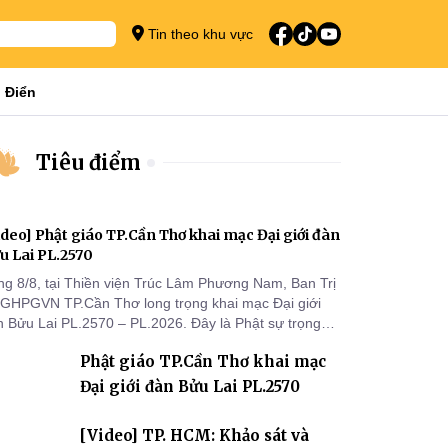
Tin theo khu vực
 Điển
Tiêu điểm
ideo] Phật giáo TP.Cần Thơ khai mạc Đại giới đàn
u Lai PL.2570
ng 8/8, tại Thiền viện Trúc Lâm Phương Nam, Ban Trị
 GHPGVN TP.Cần Thơ long trọng khai mạc Đại giới
n Bửu Lai PL.2570 – PL.2026. Đây là Phật sự trọng
 đầu tiên được Ban Trị sự triển khai sau thành công
Phật giáo TP.Cần Thơ khai mạc
 Đại hội Phật giáo thành phố lần thứ I, thể hiện sự
n tâm đối với công tác truyền giới, đào tạo Tăng tài
Đại giới đàn Bửu Lai PL.2570
 tiếp nối mạng mạch Tăng-g
[Video] TP. HCM: Khảo sát và