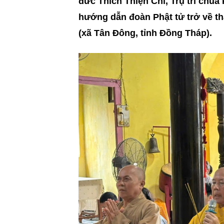
đức Thích Thiện Chí, Trụ trì chùa
hướng dẫn đoàn Phật tử trở về t
(xã Tân Đông, tỉnh Đồng Tháp).