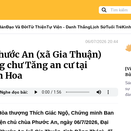
Bản
Đạo Và Đời
Từ Thiện
Tự Viện - Danh Thắng
Lịch Sử
Tuổi Trẻ
Kinh
06/07/2026 20:44
hước An (xã Gia Thuận)
 chư Tăng an cư tại
[V
n Hoa
Bử
Sá
sự
Nghe đọc bài:
đà
đại
của
qua
 Hòa thượng Thích Giác Ngộ, Chứng minh Ban
và
Viện chủ chùa Phước An, ngày 06/7/2026, Đại