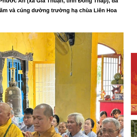
 Phước An (xã Gia Thuận, tỉnh Đồng Tháp), đã
hăm và cúng dường trường hạ chùa Liên Hoa