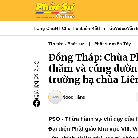
Trang Chủ
HT Chủ Tịch
Liên Kết
Tin Tức
Video
Văn 
Tin tức - Phật sự
Phật sự miền Tây
Đồng Tháp: Chùa P
thăm và cúng dường
trường hạ chùa Liê
Ngọc Hằng
PSO -
Thừa hành sự chỉ dạy của
Đại diện Phật giáo khu vực VIII, 