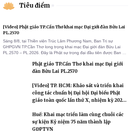
Tiêu điểm
[Video] Phật giáo TP.Cần Thơ khai mạc Đại giới đàn Bửu Lai
PL.2570
Sáng 8/8, tại Thiền viện Trúc Lâm Phương Nam, Ban Trị sự
GHPGVN TP.Cần Thơ long trọng khai mạc Đại giới đàn Bửu Lai
PL.2570 – PL.2026. Đây là Phật sự trọng đại đầu tiên được Ban Trị
sự triển khai sau thành công của Đại hội Phật giáo thành phố lần
Phật giáo TP.Cần Thơ khai mạc Đại giới
thứ I, thể hiện sự quan tâm đối với công tác truyền giới, đào tạo
Tăng tài và tiếp nối mạng mạch Tăng-g
đàn Bửu Lai PL.2570
[Video] TP. HCM: Khảo sát và triển khai
công tác chuẩn bị Đại hội Đại biểu Phật
giáo toàn quốc lần thứ X, nhiệm kỳ 2026-
2031
Huế: Khai mạc triển lãm cùng chuỗi các
sự kiện Kỷ niệm 75 năm thành lập
GĐPTVN