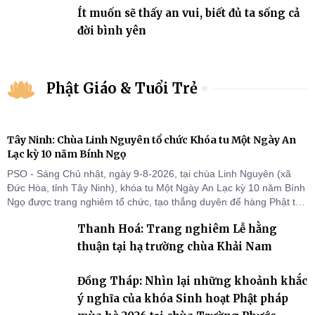
Ít muốn sẽ thấy an vui, biết đủ ta sống cả
đời bình yên
Phật Giáo & Tuổi Trẻ
Tây Ninh: Chùa Linh Nguyên tổ chức Khóa tu Một Ngày An
Lạc kỳ 10 năm Bính Ngọ
PSO - Sáng Chủ nhật, ngày 9-8-2026, tại chùa Linh Nguyên (xã
Đức Hòa, tỉnh Tây Ninh), khóa tu Một Ngày An Lạc kỳ 10 năm Bính
Ngọ được trang nghiêm tổ chức, tạo thắng duyên để hàng Phật tử
tại gia trở về nương tựa Tam bảo, lắng đọng thân tâm và vun bồi
Thanh Hoá: Trang nghiêm Lễ hằng
đời sống thiện lành.
thuận tại hạ trường chùa Khải Nam
Đồng Tháp: Nhìn lại những khoảnh khắc
ý nghĩa của khóa Sinh hoạt Phật pháp