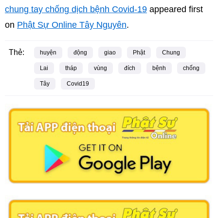
chung tay chống dịch bệnh Covid-19
appeared first
on
Phật Sự Online Tây Nguyên
.
Thẻ:
huyện
động
giao
Phật
Chung
Lai
tháp
vùng
đích
bệnh
chống
Tây
Covid19