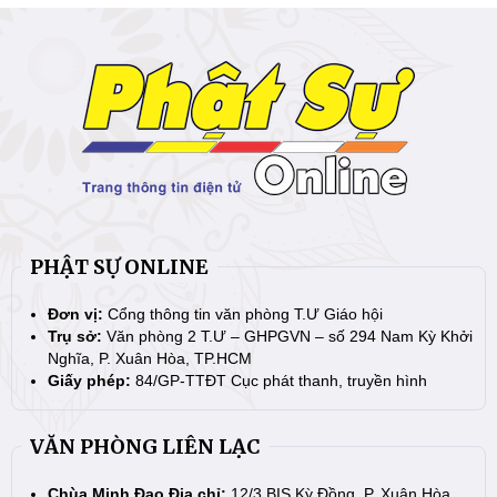
PHẬT SỰ ONLINE
Đơn vị:
Cổng thông tin văn phòng T.Ư Giáo hội
Trụ sở:
Văn phòng 2 T.Ư – GHPGVN – số 294 Nam Kỳ Khởi
Nghĩa, P. Xuân Hòa, TP.HCM
Giấy phép:
84/GP-TTĐT Cục phát thanh, truyền hình
VĂN PHÒNG LIÊN LẠC
Chùa Minh Đạo Địa chỉ:
12/3 BIS Kỳ Đồng, P. Xuân Hòa,