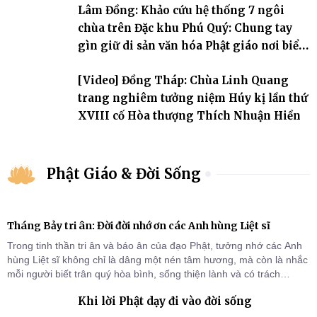
Lâm Đồng: Khảo cứu hệ thống 7 ngôi
chùa trên Đặc khu Phú Quý: Chung tay
gìn giữ di sản văn hóa Phật giáo nơi biển
đảo
[Video] Đồng Tháp: Chùa Linh Quang
trang nghiêm tưởng niệm Húy kị lần thứ
XVIII cố Hòa thượng Thích Nhuận Hiền
Phật Giáo & Đời Sống
Tháng Bảy tri ân: Đời đời nhớ ơn các Anh hùng Liệt sĩ
Trong tinh thần tri ân và báo ân của đạo Phật, tưởng nhớ các Anh
hùng Liệt sĩ không chỉ là dâng một nén tâm hương, mà còn là nhắc
mỗi người biết trân quý hòa bình, sống thiện lành và có trách
nhiệm với quê hương, đất nước.
Khi lời Phật dạy đi vào đời sống