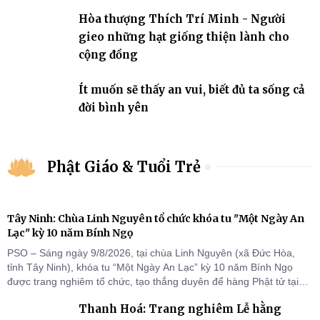
Hòa thượng Thích Trí Minh - Người
gieo những hạt giống thiện lành cho
cộng đồng
Ít muốn sẽ thấy an vui, biết đủ ta sống cả
đời bình yên
Phật Giáo & Tuổi Trẻ
Tây Ninh: Chùa Linh Nguyên tổ chức khóa tu "Một Ngày An
Lạc" kỳ 10 năm Bính Ngọ
PSO – Sáng ngày 9/8/2026, tại chùa Linh Nguyên (xã Đức Hòa,
tỉnh Tây Ninh), khóa tu “Một Ngày An Lạc” kỳ 10 năm Bính Ngọ
được trang nghiêm tổ chức, tạo thắng duyên để hàng Phật tử tại
gia trở về nương tựa Tam bảo, lắng đọng thân tâm và vun bồi đời
Thanh Hoá: Trang nghiêm Lễ hằng
sống thiện lành.