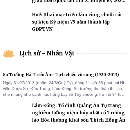
giáo toàn quốc lần thứ X, nhiệm kỳ 2026-
2031
Huế: Khai mạc triển lãm cùng chuỗi các
sự kiện Kỷ niệm 75 năm thành lập
GĐPTVN
Lịch sử - Nhân Vật
Sư Trưởng Hải Triều Âm- Tịch chiếu vô song (1920-2013)
Ngày 31/07/2013 (nhằm 24/6/Quý Tỵ), đúng 11 giờ 56 phút, tại Ni
viện Dược Sư, Đức Trọng, Lâm Đồng, Sư trưởng thu thần thị tịch,
nhẹ nhàng như cánh hạc trắng bay về Tây phương, trụ thế 94 tuổi
đời, 60 hạ lạp.
Lâm Đồng: Tổ đình Quảng Ân Tự trang
nghiêm tưởng niệm húy nhật cố Trưởng
lão Hòa thượng khai sơn Thích Hồng Ân