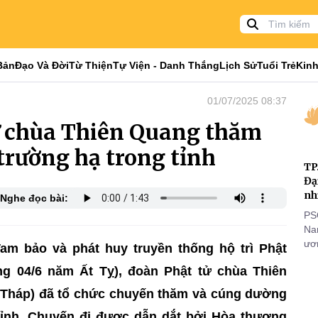
Bản
Đạo Và Đời
Từ Thiện
Tự Viện - Danh Thắng
Lịch Sử
Tuổi Trẻ
Kinh
01/07/2025 08:37
ử chùa Thiên Quang thăm
trường hạ trong tỉnh
TP
Đạ
nh
Nghe đọc bài:
PS
Nam
ươn
am bảo và phát huy truyền thống hộ trì Phật
nhằ
g 04/6 năm Ất Tỵ), đoàn Phật tử chùa Thiên
gi
 Tháp) đã tổ chức chuyến thăm và cúng dường
 tỉnh. Chuyến đi được dẫn dắt bởi Hòa thượng