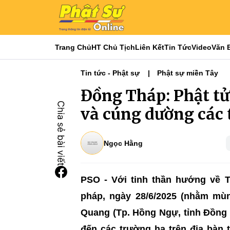
Trang Chủ
HT Chủ Tịch
Liên Kết
Tin Tức
Video
Văn 
Tin tức - Phật sự
Phật sự miền Tây
Đồng Tháp: Phật t
và cúng dường các 
Ngọc Hằng
PSO - Với tinh thần hướng về T
pháp, ngày 28/6/2025 (nhằm mùn
Quang (Tp. Hồng Ngự, tỉnh Đồng
đến các trường hạ trên địa bàn