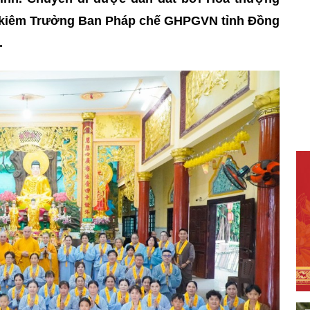
ự kiêm Trưởng Ban Pháp chế GHPGVN tỉnh Đồng
.