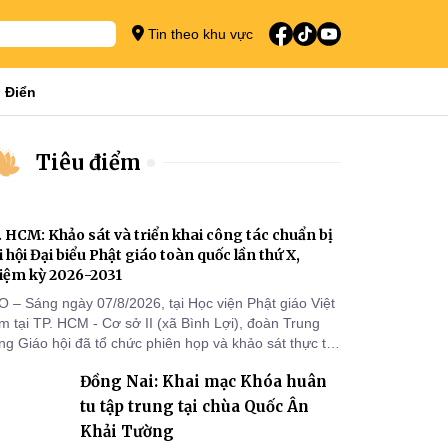
Tin theo khu vực
 Điển
Tiêu điểm
. HCM: Khảo sát và triển khai công tác chuẩn bị
i hội Đại biểu Phật giáo toàn quốc lần thứ X,
iệm kỳ 2026-2031
O – Sáng ngày 07/8/2026, tại Học viện Phật giáo Việt
 tại TP. HCM - Cơ sở II (xã Bình Lợi), đoàn Trung
g Giáo hội đã tổ chức phiên họp và khảo sát thực tế
m triển khai công tác chuẩn bị Đại hội Đại biểu Phật
Đồng Nai: Khai mạc Khóa huân
áo toàn quốc lần thứ X, nhiệm kỳ 2026-2031.
tu tập trung tại chùa Quốc Ân
Khải Tường