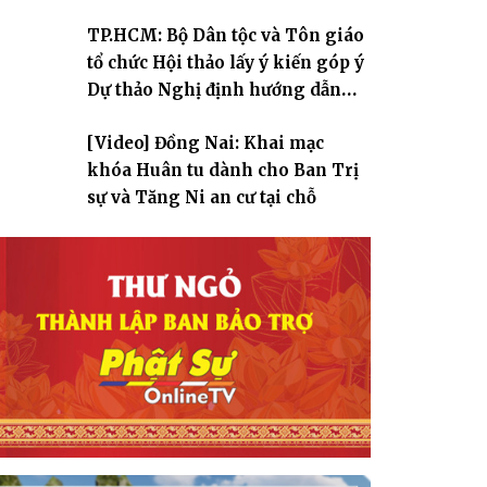
TP.HCM: Bộ Dân tộc và Tôn giáo
tổ chức Hội thảo lấy ý kiến góp ý
Dự thảo Nghị định hướng dẫn
thi hành Luật Tín ngưỡng, tôn
[Video] Đồng Nai: Khai mạc
giáo
khóa Huân tu dành cho Ban Trị
sự và Tăng Ni an cư tại chỗ