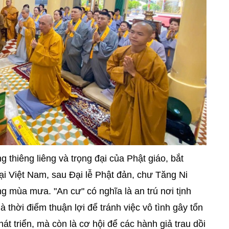
g thiêng liêng và trọng đại của Phật giáo, bắt
ại Việt Nam, sau Đại lễ Phật đản, chư Tăng Ni
ng mùa mưa. "An cư" có nghĩa là an trú nơi tịnh
là thời điểm thuận lợi để tránh việc vô tình gây tổn
hát triển, mà còn là cơ hội để các hành giả trau dồi