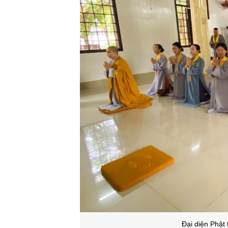
Đ
ại diện Phật