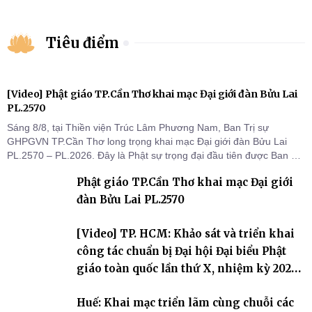
Tiêu điểm
[Video] Phật giáo TP.Cần Thơ khai mạc Đại giới đàn Bửu Lai
PL.2570
Sáng 8/8, tại Thiền viện Trúc Lâm Phương Nam, Ban Trị sự
GHPGVN TP.Cần Thơ long trọng khai mạc Đại giới đàn Bửu Lai
PL.2570 – PL.2026. Đây là Phật sự trọng đại đầu tiên được Ban Trị
sự triển khai sau thành công của Đại hội Phật giáo thành phố lần
Phật giáo TP.Cần Thơ khai mạc Đại giới
thứ I, thể hiện sự quan tâm đối với công tác truyền giới, đào tạo
Tăng tài và tiếp nối mạng mạch Tăng-g
đàn Bửu Lai PL.2570
[Video] TP. HCM: Khảo sát và triển khai
công tác chuẩn bị Đại hội Đại biểu Phật
giáo toàn quốc lần thứ X, nhiệm kỳ 2026-
2031
Huế: Khai mạc triển lãm cùng chuỗi các