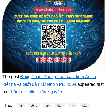
The post
Đồng Tháp: Thống nhất các điểm An cư
Kiết hạ và Giới đàn Từ Nhơn PL. 2564
appeared first
on
Phật Sự Online Tây Nguyên
.
Thẻ:
tử
động
cư
đàn
hạ
các