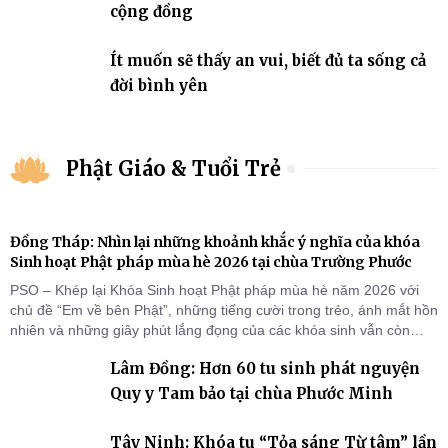
cộng đồng
Ít muốn sẽ thấy an vui, biết đủ ta sống cả
đời bình yên
Phật Giáo & Tuổi Trẻ
Đồng Tháp: Nhìn lại những khoảnh khắc ý nghĩa của khóa
Sinh hoạt Phật pháp mùa hè 2026 tại chùa Trường Phước
PSO – Khép lại Khóa Sinh hoạt Phật pháp mùa hè năm 2026 với
chủ đề “Em về bên Phật”, những tiếng cười trong trẻo, ánh mắt hồn
nhiên và những giây phút lắng đọng của các khóa sinh vẫn còn
đọng lại dưới mái chùa Trường Phước (xã Tân Hương, tỉnh Đồng
Lâm Đồng: Hơn 60 tu sinh phát nguyện
Tháp). Những tuần tu học ngắn ngủi nhưng đã trở thành hành
trang quý báu, gieo những hạt giống thiện l
Quy y Tam bảo tại chùa Phước Minh
Tây Ninh: Khóa tu “Tỏa sáng Từ tâm” lần