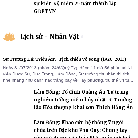
sự kiện Kỷ niệm 75 năm thành lập
GĐPTVN
Lịch sử - Nhân Vật
Sư Trưởng Hải Triều Âm- Tịch chiếu vô song (1920-2013)
Ngày 31/07/2013 (nhằm 24/6/Quý Tỵ), đúng 11 giờ 56 phút, tại Ni
viện Dược Sư, Đức Trọng, Lâm Đồng, Sư trưởng thu thần thị tịch,
nhẹ nhàng như cánh hạc trắng bay về Tây phương, trụ thế 94 tuổi
đời, 60 hạ lạp.
Lâm Đồng: Tổ đình Quảng Ân Tự trang
nghiêm tưởng niệm húy nhật cố Trưởng
lão Hòa thượng khai sơn Thích Hồng Ân
Lâm Đồng: Khảo cứu hệ thống 7 ngôi
chùa trên Đặc khu Phú Quý: Chung tay
gìn giữ di sản văn hóa Phật giáo nơi biển