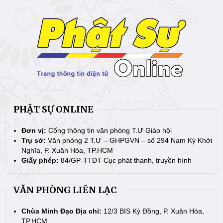
PHẬT SỰ ONLINE
Đơn vị:
Cổng thông tin văn phòng T.Ư Giáo hội
Trụ sở:
Văn phòng 2 T.Ư – GHPGVN – số 294 Nam Kỳ Khởi
Nghĩa, P. Xuân Hòa, TP.HCM
Giấy phép:
84/GP-TTĐT Cục phát thanh, truyền hình
VĂN PHÒNG LIÊN LẠC
Chùa Minh Đạo Địa chỉ:
12/3 BIS Kỳ Đồng, P. Xuân Hòa,
TP.HCM