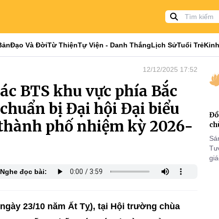
Bản
Đạo Và Đời
Từ Thiện
Tự Viện - Danh Thắng
Lịch Sử
Tuổi Trẻ
Kinh
12/12/2025 17:52
các BTS khu vực phía Bắc
 chuẩn bị Đại hội Đại biểu
Đồ
, thành phố nhiệm kỳ 2026-
ch
Sá
Tư
gi
Khó
Nghe đọc bài:
25
VI
ngày 23/10 năm Ất Tỵ), tại Hội trường chùa