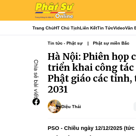
Trang Chủ
HT Chủ Tịch
Liên Kết
Tin Tức
Video
Văn 
Tin tức - Phật sự
Phật sự miền Bắc
Hà Nội: Phiên họp 
triển khai công tác
Phật giáo các tỉnh
2031
Diệu Thái
PSO - Chiều ngày 12/12/2025 (tức 