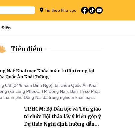
Tin theo khu vực
 Điển
Tiêu điểm
ng Nai: Khai mạc Khóa huân tu tập trung tại
ùa Quốc Ân Khải Tường
ng 6/8 (24/6 năm Bính Ngọ), tại chùa Quốc Ân Khải
ờng (xã Long Phước, TP. Đồng Nai), Ban Trị sự Phật
áo thành phố Đồng Nai đã trang nghiêm khai mạc
a huân tu tập trung trong mùa An cư kiết hạ Phật lịch
TP.HCM: Bộ Dân tộc và Tôn giáo
70 dành cho chư Tăng hành giả an cư tại chỗ khu vực
I, VIII và trường hạ chùa Quốc Ân Khải Tường.
tổ chức Hội thảo lấy ý kiến góp ý
Dự thảo Nghị định hướng dẫn
thi hành Luật Tín ngưỡng, tôn