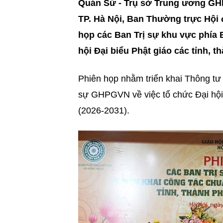
Quán Sứ - Trụ sở Trung ương G
TP. Hà Nội, Ban Thường trực Hội
họp các Ban Trị sự khu vực phía B
hội Đại biểu Phật giáo các tỉnh, 
Phiên họp nhằm triển khai Thông t
sự GHPGVN về việc tổ chức Đại hội 
(2026-2031).