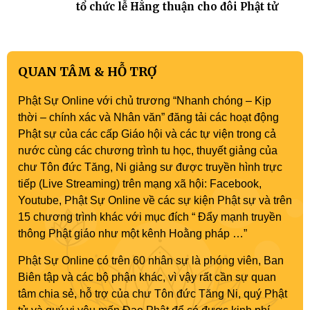
tổ chức lễ Hằng thuận cho đôi Phật tử
QUAN TÂM & HỖ TRỢ
Phật Sự Online với chủ trương “Nhanh chóng – Kịp
thời – chính xác và Nhân văn” đăng tải các hoạt động
Phật sự của các cấp Giáo hội và các tự viện trong cả
nước cùng các chương trình tu học, thuyết giảng của
chư Tôn đức Tăng, Ni giảng sư được truyền hình trực
tiếp (Live Streaming) trên mạng xã hội: Facebook,
Youtube, Phật Sự Online về các sự kiện Phật sự và trên
15 chương trình khác với mục đích “ Đẩy mạnh truyền
thông Phật giáo như một kênh Hoằng pháp …”
Phật Sự Online có trên 60 nhân sự là phóng viên, Ban
Biên tập và các bộ phận khác, vì vậy rất cần sự quan
tâm chia sẻ, hỗ trợ của chư Tôn đức Tăng Ni, quý Phật