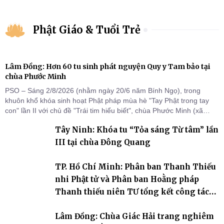
Phật Giáo & Tuổi Trẻ
Lâm Đồng: Hơn 60 tu sinh phát nguyện Quy y Tam bảo tại
chùa Phước Minh
PSO – Sáng 2/8/2026 (nhằm ngày 20/6 năm Bính Ngọ), trong
khuôn khổ khóa sinh hoạt Phật pháp mùa hè "Tay Phật trong tay
con" lần II với chủ đề "Trái tim hiểu biết", chùa Phước Minh (xã
Hàm Kiệm) đã trang nghiêm tổ chức lễ phát nguyện quy y Tam bảo
Tây Ninh: Khóa tu “Tỏa sáng Từ tâm” lần
cho hơn 60 tu sinh.
III tại chùa Đông Quang
TP. Hồ Chí Minh: Phân ban Thanh Thiếu
nhi Phật tử và Phân ban Hoằng pháp
Thanh thiếu niên TƯ tổng kết công tác
Phật sự nhiệm kỳ IX (2022 – 2027)
Lâm Đồng: Chùa Giác Hải trang nghiêm