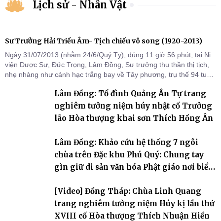
Lịch sử - Nhân Vật
Sư Trưởng Hải Triều Âm- Tịch chiếu vô song (1920-2013)
Ngày 31/07/2013 (nhằm 24/6/Quý Tỵ), đúng 11 giờ 56 phút, tại Ni
viện Dược Sư, Đức Trọng, Lâm Đồng, Sư trưởng thu thần thị tịch,
nhẹ nhàng như cánh hạc trắng bay về Tây phương, trụ thế 94 tuổi
đời, 60 hạ lạp.
Lâm Đồng: Tổ đình Quảng Ân Tự trang
nghiêm tưởng niệm húy nhật cố Trưởng
lão Hòa thượng khai sơn Thích Hồng Ân
Lâm Đồng: Khảo cứu hệ thống 7 ngôi
chùa trên Đặc khu Phú Quý: Chung tay
gìn giữ di sản văn hóa Phật giáo nơi biển
đảo
[Video] Đồng Tháp: Chùa Linh Quang
trang nghiêm tưởng niệm Húy kị lần thứ
XVIII cố Hòa thượng Thích Nhuận Hiền