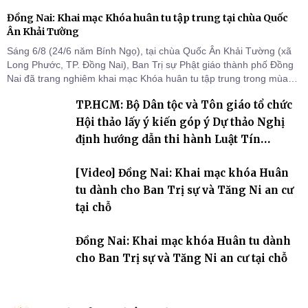
Đồng Nai: Khai mạc Khóa huân tu tập trung tại chùa Quốc
Ân Khải Tường
Sáng 6/8 (24/6 năm Bính Ngọ), tại chùa Quốc Ân Khải Tường (xã
Long Phước, TP. Đồng Nai), Ban Trị sự Phật giáo thành phố Đồng
Nai đã trang nghiêm khai mạc Khóa huân tu tập trung trong mùa
An cư kiết hạ Phật lịch 2570 dành cho chư Tăng hành giả an cư tại
TP.HCM: Bộ Dân tộc và Tôn giáo tổ chức
chỗ khu vực VII, VIII và trường hạ chùa Quốc Ân Khải Tường.
Hội thảo lấy ý kiến góp ý Dự thảo Nghị
định hướng dẫn thi hành Luật Tín
ngưỡng, tôn giáo
[Video] Đồng Nai: Khai mạc khóa Huân
tu dành cho Ban Trị sự và Tăng Ni an cư
tại chỗ
Đồng Nai: Khai mạc khóa Huân tu dành
cho Ban Trị sự và Tăng Ni an cư tại chỗ