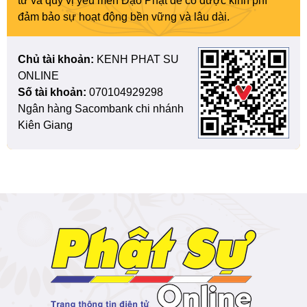
tử và quý vị yêu mến Đạo Phật để có được kinh phí
đảm bảo sự hoạt động bền vững và lâu dài.
Chủ tài khoản:
KENH PHAT SU
ONLINE
Số tài khoản:
070104929298
Ngân hàng Sacombank chi nhánh
Kiên Giang