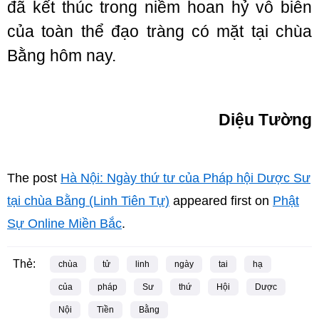
đã kết thúc trong niềm hoan hỷ vô biên
của toàn thể đạo tràng có mặt tại chùa
Bằng hôm nay.
Diệu Tường
The post
Hà Nội: Ngày thứ tư của Pháp hội Dược Sư
tại chùa Bằng (Linh Tiên Tự)
appeared first on
Phật
Sự Online Miền Bắc
.
Thẻ:
chùa
tử
linh
ngày
tai
hạ
của
pháp
Sư
thứ
Hội
Dược
Nội
Tiền
Bằng