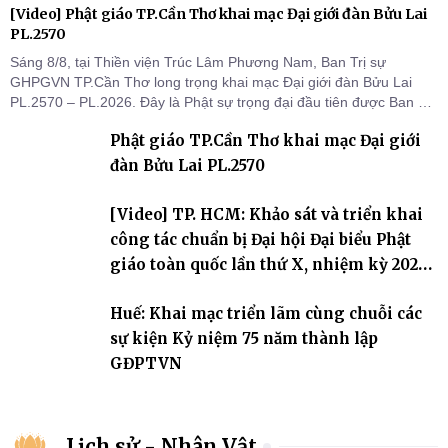
[Video] Phật giáo TP.Cần Thơ khai mạc Đại giới đàn Bửu Lai
PL.2570
Sáng 8/8, tại Thiền viện Trúc Lâm Phương Nam, Ban Trị sự
GHPGVN TP.Cần Thơ long trọng khai mạc Đại giới đàn Bửu Lai
PL.2570 – PL.2026. Đây là Phật sự trọng đại đầu tiên được Ban Trị
sự triển khai sau thành công của Đại hội Phật giáo thành phố lần
Phật giáo TP.Cần Thơ khai mạc Đại giới
thứ I, thể hiện sự quan tâm đối với công tác truyền giới, đào tạo
Tăng tài và tiếp nối mạng mạch Tăng-g
đàn Bửu Lai PL.2570
[Video] TP. HCM: Khảo sát và triển khai
công tác chuẩn bị Đại hội Đại biểu Phật
giáo toàn quốc lần thứ X, nhiệm kỳ 2026-
2031
Huế: Khai mạc triển lãm cùng chuỗi các
sự kiện Kỷ niệm 75 năm thành lập
GĐPTVN
Lịch sử - Nhân Vật