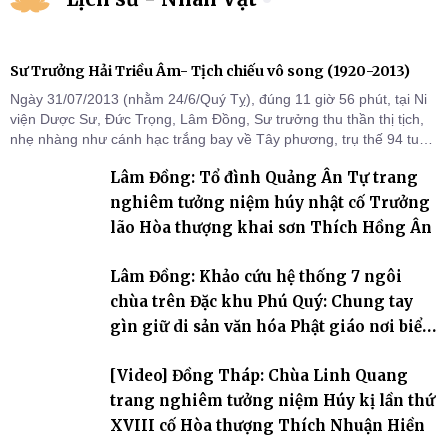
Sư Trưởng Hải Triều Âm- Tịch chiếu vô song (1920-2013)
Ngày 31/07/2013 (nhằm 24/6/Quý Tỵ), đúng 11 giờ 56 phút, tại Ni
viện Dược Sư, Đức Trọng, Lâm Đồng, Sư trưởng thu thần thị tịch,
nhẹ nhàng như cánh hạc trắng bay về Tây phương, trụ thế 94 tuổi
đời, 60 hạ lạp.
Lâm Đồng: Tổ đình Quảng Ân Tự trang
nghiêm tưởng niệm húy nhật cố Trưởng
lão Hòa thượng khai sơn Thích Hồng Ân
Lâm Đồng: Khảo cứu hệ thống 7 ngôi
chùa trên Đặc khu Phú Quý: Chung tay
gìn giữ di sản văn hóa Phật giáo nơi biển
đảo
[Video] Đồng Tháp: Chùa Linh Quang
trang nghiêm tưởng niệm Húy kị lần thứ
XVIII cố Hòa thượng Thích Nhuận Hiền