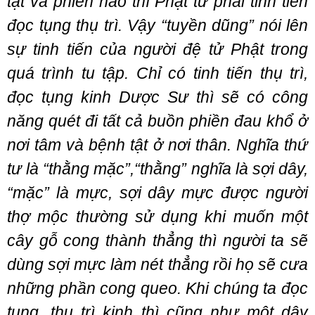
tật và phiền não thì Phật tử phải tinh tiến
đọc tụng thụ trì. Vậy “tuyền dũng” nói lên
sự tinh tiến của người đệ tử Phật trong
quá trình tu tập. Chỉ có tinh tiến thụ trì,
đọc tụng kinh Dược Sư thì sẽ có công
năng quét đi tất cả buồn phiền đau khổ ở
nơi tâm và bệnh tật ở nơi thân. Nghĩa thứ
tư là “thằng mặc”,“thằng” nghĩa là sợi dây,
“mặc” là mực, sợi dây mực được người
thợ mộc thường sử dụng khi muốn một
cây gỗ cong thành thẳng thì người ta sẽ
dùng sợi mực làm nét thẳng rồi họ sẽ cưa
những phần cong queo. Khi chúng ta đọc
tụng, thụ trì kinh thì cũng như một dây