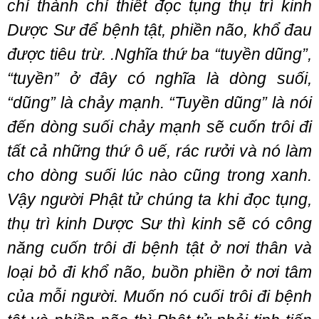
chí thành chí thiết đọc tụng thụ trì kinh
Dược Sư để bệnh tật, phiền não, khổ đau
được tiêu trừ. .Nghĩa thứ ba “tuyền dũng”,
“tuyền” ở đây có nghĩa là dòng suối,
“dũng” là chảy mạnh. “Tuyền dũng” là nói
đến dòng suối chảy mạnh sẽ cuốn trôi đi
tất cả những thứ ô uế, rác rưởi và nó làm
cho dòng suối lúc nào cũng trong xanh.
Vậy người Phật tử chúng ta khi đọc tụng,
thụ trì kinh Dược Sư thì kinh sẽ có công
năng cuốn trôi đi bệnh tật ở nơi thân và
loại bỏ đi khổ não, buồn phiền ở nơi tâm
của mỗi người. Muốn nó cuối trôi đi bệnh