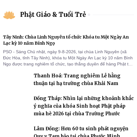
Phật Giáo & Tuổi Trẻ
Tây Ninh: Chùa Linh Nguyên tổ chức Khóa tu Một Ngày An
Lạc kỳ 10 năm Bính Ngọ
PSO - Sáng Chủ nhật, ngày 9-8-2026, tại chùa Linh Nguyên (xã
Đức Hòa, tỉnh Tây Ninh), khóa tu Một Ngày An Lạc kỳ 10 năm Bính
Ngọ được trang nghiêm tổ chức, tạo thắng duyên để hàng Phật tử
tại gia trở về nương tựa Tam bảo, lắng đọng thân tâm và vun bồi
Thanh Hoá: Trang nghiêm Lễ hằng
đời sống thiện lành.
thuận tại hạ trường chùa Khải Nam
Đồng Tháp: Nhìn lại những khoảnh khắc
ý nghĩa của khóa Sinh hoạt Phật pháp
mùa hè 2026 tại chùa Trường Phước
Lâm Đồng: Hơn 60 tu sinh phát nguyện
Quy y Tam bảo tại chùa Phước Minh