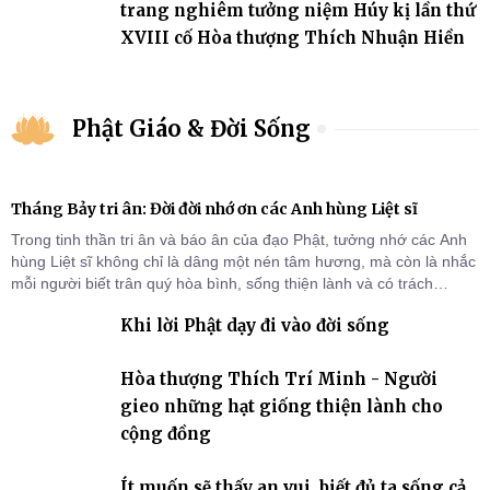
trang nghiêm tưởng niệm Húy kị lần thứ
XVIII cố Hòa thượng Thích Nhuận Hiền
Phật Giáo & Đời Sống
Tháng Bảy tri ân: Đời đời nhớ ơn các Anh hùng Liệt sĩ
Trong tinh thần tri ân và báo ân của đạo Phật, tưởng nhớ các Anh
hùng Liệt sĩ không chỉ là dâng một nén tâm hương, mà còn là nhắc
mỗi người biết trân quý hòa bình, sống thiện lành và có trách
nhiệm với quê hương, đất nước.
Khi lời Phật dạy đi vào đời sống
Hòa thượng Thích Trí Minh - Người
gieo những hạt giống thiện lành cho
cộng đồng
Ít muốn sẽ thấy an vui, biết đủ ta sống cả