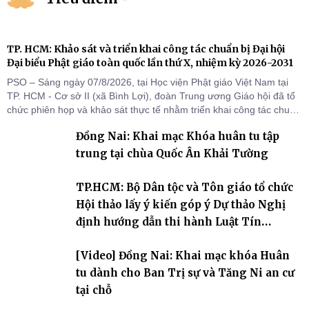
TP. HCM: Khảo sát và triển khai công tác chuẩn bị Đại hội
Đại biểu Phật giáo toàn quốc lần thứ X, nhiệm kỳ 2026-2031
PSO – Sáng ngày 07/8/2026, tại Học viện Phật giáo Việt Nam tại
TP. HCM - Cơ sở II (xã Bình Lợi), đoàn Trung ương Giáo hội đã tổ
chức phiên họp và khảo sát thực tế nhằm triển khai công tác chuẩn
bị Đại hội Đại biểu Phật giáo toàn quốc lần thứ X, nhiệm kỳ 2026-
Đồng Nai: Khai mạc Khóa huân tu tập
2031.
trung tại chùa Quốc Ân Khải Tường
TP.HCM: Bộ Dân tộc và Tôn giáo tổ chức
Hội thảo lấy ý kiến góp ý Dự thảo Nghị
định hướng dẫn thi hành Luật Tín
ngưỡng, tôn giáo
[Video] Đồng Nai: Khai mạc khóa Huân
tu dành cho Ban Trị sự và Tăng Ni an cư
tại chỗ