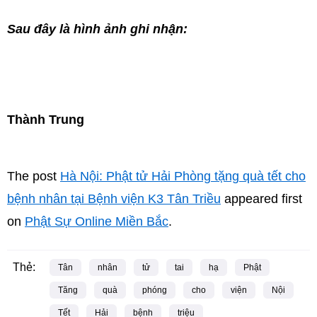
Sau đây là hình ảnh ghi nhận:
Thành Trung
The post
Hà Nội: Phật tử Hải Phòng tặng quà tết cho
bệnh nhân tại Bệnh viện K3 Tân Triều
appeared first
on
Phật Sự Online Miền Bắc
.
Thẻ:
Tân
nhân
tử
tai
hạ
Phật
Tăng
quà
phóng
cho
viện
Nội
Tết
Hải
bệnh
triệu