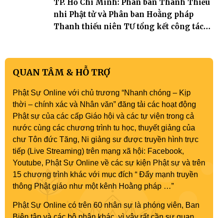
TP. Hồ Chí Minh: Phân ban Thanh Thiếu
nhi Phật tử và Phân ban Hoằng pháp
Thanh thiếu niên TƯ tổng kết công tác
Phật sự nhiệm kỳ IX (2022 – 2027)
QUAN TÂM & HỖ TRỢ
Phật Sự Online với chủ trương “Nhanh chóng – Kịp
thời – chính xác và Nhân văn” đăng tải các hoạt động
Phật sự của các cấp Giáo hội và các tự viện trong cả
nước cùng các chương trình tu học, thuyết giảng của
chư Tôn đức Tăng, Ni giảng sư được truyền hình trực
tiếp (Live Streaming) trên mạng xã hội: Facebook,
Youtube, Phật Sự Online về các sự kiện Phật sự và trên
15 chương trình khác với mục đích “ Đẩy mạnh truyền
thông Phật giáo như một kênh Hoằng pháp …”
Phật Sự Online có trên 60 nhân sự là phóng viên, Ban
Biên tập và các bộ phận khác, vì vậy rất cần sự quan