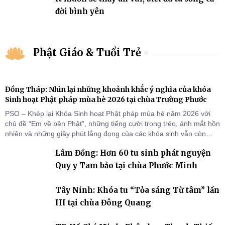
đời bình yên
Phật Giáo & Tuổi Trẻ
Đồng Tháp: Nhìn lại những khoảnh khắc ý nghĩa của khóa
Sinh hoạt Phật pháp mùa hè 2026 tại chùa Trường Phước
PSO – Khép lại Khóa Sinh hoạt Phật pháp mùa hè năm 2026 với
chủ đề “Em về bên Phật”, những tiếng cười trong trẻo, ánh mắt hồn
nhiên và những giây phút lắng đọng của các khóa sinh vẫn còn
đọng lại dưới mái chùa Trường Phước (xã Tân Hương, tỉnh Đồng
Lâm Đồng: Hơn 60 tu sinh phát nguyện
Tháp). Những tuần tu học ngắn ngủi nhưng đã trở thành hành
trang quý báu, gieo những hạt giống thiện l
Quy y Tam bảo tại chùa Phước Minh
Tây Ninh: Khóa tu “Tỏa sáng Từ tâm” lần
III tại chùa Đông Quang