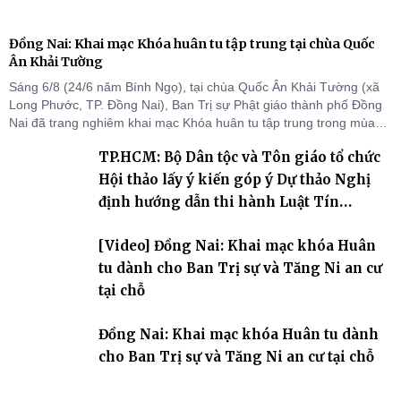
Đồng Nai: Khai mạc Khóa huân tu tập trung tại chùa Quốc
Ân Khải Tường
Sáng 6/8 (24/6 năm Bính Ngọ), tại chùa Quốc Ân Khải Tường (xã
Long Phước, TP. Đồng Nai), Ban Trị sự Phật giáo thành phố Đồng
Nai đã trang nghiêm khai mạc Khóa huân tu tập trung trong mùa
An cư kiết hạ Phật lịch 2570 dành cho chư Tăng hành giả an cư tại
TP.HCM: Bộ Dân tộc và Tôn giáo tổ chức
chỗ khu vực VII, VIII và trường hạ chùa Quốc Ân Khải Tường.
Hội thảo lấy ý kiến góp ý Dự thảo Nghị
định hướng dẫn thi hành Luật Tín
ngưỡng, tôn giáo
[Video] Đồng Nai: Khai mạc khóa Huân
tu dành cho Ban Trị sự và Tăng Ni an cư
tại chỗ
Đồng Nai: Khai mạc khóa Huân tu dành
cho Ban Trị sự và Tăng Ni an cư tại chỗ