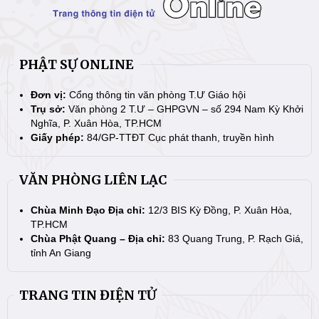
PHẬT SỰ ONLINE
Đơn vị:
Cổng thông tin văn phòng T.Ư Giáo hội
Trụ sở:
Văn phòng 2 T.Ư – GHPGVN – số 294 Nam Kỳ Khởi
Nghĩa, P. Xuân Hòa, TP.HCM
Giấy phép:
84/GP-TTĐT Cục phát thanh, truyền hình
VĂN PHÒNG LIÊN LẠC
Chùa Minh Đạo Địa chỉ:
12/3 BIS Kỳ Đồng, P. Xuân Hòa,
TP.HCM
Chùa Phật Quang – Địa chỉ:
83 Quang Trung, P. Rạch Giá,
tỉnh An Giang
TRANG TIN ĐIỆN TỬ