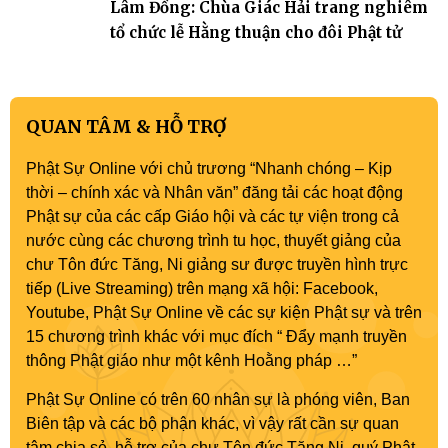
Lâm Đồng: Chùa Giác Hải trang nghiêm
tổ chức lễ Hằng thuận cho đôi Phật tử
QUAN TÂM & HỖ TRỢ
Phật Sự Online với chủ trương “Nhanh chóng – Kịp
thời – chính xác và Nhân văn” đăng tải các hoạt động
Phật sự của các cấp Giáo hội và các tự viện trong cả
nước cùng các chương trình tu học, thuyết giảng của
chư Tôn đức Tăng, Ni giảng sư được truyền hình trực
tiếp (Live Streaming) trên mạng xã hội: Facebook,
Youtube, Phật Sự Online về các sự kiện Phật sự và trên
15 chương trình khác với mục đích “ Đẩy mạnh truyền
thông Phật giáo như một kênh Hoằng pháp …”
Phật Sự Online có trên 60 nhân sự là phóng viên, Ban
Biên tập và các bộ phận khác, vì vậy rất cần sự quan
tâm chia sẻ, hỗ trợ của chư Tôn đức Tăng Ni, quý Phật