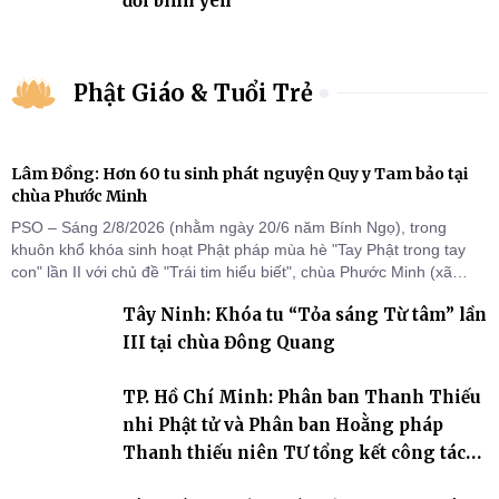
đời bình yên
Phật Giáo & Tuổi Trẻ
Lâm Đồng: Hơn 60 tu sinh phát nguyện Quy y Tam bảo tại
chùa Phước Minh
PSO – Sáng 2/8/2026 (nhằm ngày 20/6 năm Bính Ngọ), trong
khuôn khổ khóa sinh hoạt Phật pháp mùa hè "Tay Phật trong tay
con" lần II với chủ đề "Trái tim hiểu biết", chùa Phước Minh (xã
Hàm Kiệm) đã trang nghiêm tổ chức lễ phát nguyện quy y Tam bảo
Tây Ninh: Khóa tu “Tỏa sáng Từ tâm” lần
cho hơn 60 tu sinh.
III tại chùa Đông Quang
TP. Hồ Chí Minh: Phân ban Thanh Thiếu
nhi Phật tử và Phân ban Hoằng pháp
Thanh thiếu niên TƯ tổng kết công tác
Phật sự nhiệm kỳ IX (2022 – 2027)