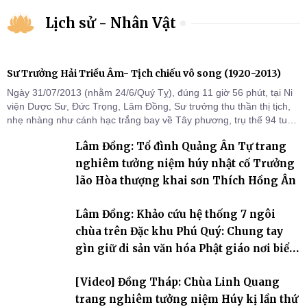
Lịch sử - Nhân Vật
Sư Trưởng Hải Triều Âm- Tịch chiếu vô song (1920-2013)
Ngày 31/07/2013 (nhằm 24/6/Quý Tỵ), đúng 11 giờ 56 phút, tại Ni
viện Dược Sư, Đức Trọng, Lâm Đồng, Sư trưởng thu thần thị tịch,
nhẹ nhàng như cánh hạc trắng bay về Tây phương, trụ thế 94 tuổi
đời, 60 hạ lạp.
Lâm Đồng: Tổ đình Quảng Ân Tự trang
nghiêm tưởng niệm húy nhật cố Trưởng
lão Hòa thượng khai sơn Thích Hồng Ân
Lâm Đồng: Khảo cứu hệ thống 7 ngôi
chùa trên Đặc khu Phú Quý: Chung tay
gìn giữ di sản văn hóa Phật giáo nơi biển
đảo
[Video] Đồng Tháp: Chùa Linh Quang
trang nghiêm tưởng niệm Húy kị lần thứ