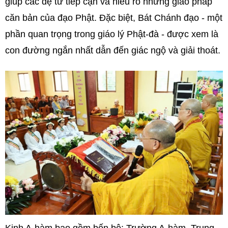
giúp các đệ tử tiếp cận và hiểu rõ những giáo pháp
căn bản của đạo Phật. Đặc biệt, Bát Chánh đạo - một
phần quan trọng trong giáo lý Phật-đà - được xem là
con đường ngắn nhất dẫn đến giác ngộ và giải thoát.
Kinh A-hàm bao gồm bốn bộ: Trường A-hàm, Trung