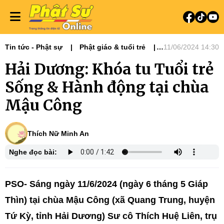
Tin tức - Phật sự
Phật giáo & tuổi trẻ
11/06/2024 14:30
Phật sự miền Bắc
Hải Dương: Khóa tu Tuổi trẻ
Phật giáo & đời sống
Ni giới
Tin Tức Hoạt Động
Sống & Hành động tại chùa
Mậu Công
Thích Nữ Minh An
Nghe đọc bài:
PSO- Sáng ngày 11/6/2024 (ngày 6 tháng 5 Giáp
Thìn) tại chùa Mậu Công (xã Quang Trung, huyện
Tứ Kỳ, tỉnh Hải Dương) Sư cô Thích Huệ Liên, trụ