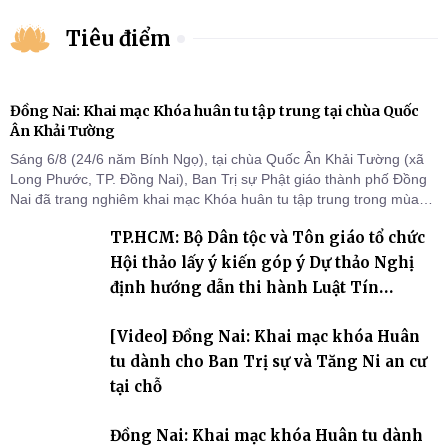
Tiêu điểm
Đồng Nai: Khai mạc Khóa huân tu tập trung tại chùa Quốc
Ân Khải Tường
Sáng 6/8 (24/6 năm Bính Ngọ), tại chùa Quốc Ân Khải Tường (xã
Long Phước, TP. Đồng Nai), Ban Trị sự Phật giáo thành phố Đồng
Nai đã trang nghiêm khai mạc Khóa huân tu tập trung trong mùa
An cư kiết hạ Phật lịch 2570 dành cho chư Tăng hành giả an cư tại
TP.HCM: Bộ Dân tộc và Tôn giáo tổ chức
chỗ khu vực VII, VIII và trường hạ chùa Quốc Ân Khải Tường.
Hội thảo lấy ý kiến góp ý Dự thảo Nghị
định hướng dẫn thi hành Luật Tín
ngưỡng, tôn giáo
[Video] Đồng Nai: Khai mạc khóa Huân
tu dành cho Ban Trị sự và Tăng Ni an cư
tại chỗ
Đồng Nai: Khai mạc khóa Huân tu dành