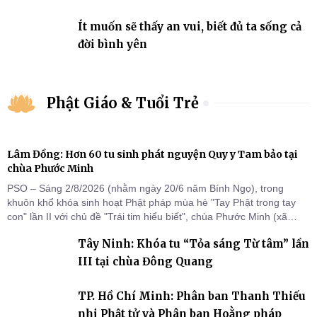
Ít muốn sẽ thấy an vui, biết đủ ta sống cả
đời bình yên
Phật Giáo & Tuổi Trẻ
Lâm Đồng: Hơn 60 tu sinh phát nguyện Quy y Tam bảo tại
chùa Phước Minh
PSO – Sáng 2/8/2026 (nhằm ngày 20/6 năm Bính Ngọ), trong
khuôn khổ khóa sinh hoạt Phật pháp mùa hè "Tay Phật trong tay
con" lần II với chủ đề "Trái tim hiểu biết", chùa Phước Minh (xã
Hàm Kiệm) đã trang nghiêm tổ chức lễ phát nguyện quy y Tam bảo
Tây Ninh: Khóa tu “Tỏa sáng Từ tâm” lần
cho hơn 60 tu sinh.
III tại chùa Đông Quang
TP. Hồ Chí Minh: Phân ban Thanh Thiếu
nhi Phật tử và Phân ban Hoằng pháp