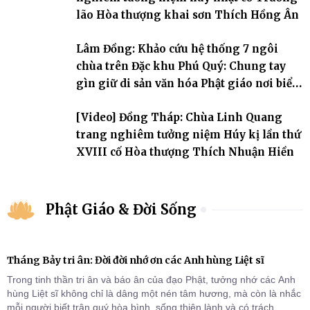
lão Hòa thượng khai sơn Thích Hồng Ân
Lâm Đồng: Khảo cứu hệ thống 7 ngôi
chùa trên Đặc khu Phú Quý: Chung tay
gìn giữ di sản văn hóa Phật giáo nơi biển
đảo
[Video] Đồng Tháp: Chùa Linh Quang
trang nghiêm tưởng niệm Húy kị lần thứ
XVIII cố Hòa thượng Thích Nhuận Hiền
Phật Giáo & Đời Sống
Tháng Bảy tri ân: Đời đời nhớ ơn các Anh hùng Liệt sĩ
Trong tinh thần tri ân và báo ân của đạo Phật, tưởng nhớ các Anh
hùng Liệt sĩ không chỉ là dâng một nén tâm hương, mà còn là nhắc
mỗi người biết trân quý hòa bình, sống thiện lành và có trách