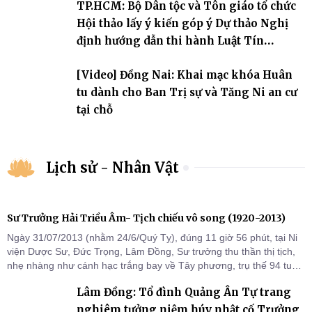
TP.HCM: Bộ Dân tộc và Tôn giáo tổ chức
Hội thảo lấy ý kiến góp ý Dự thảo Nghị
định hướng dẫn thi hành Luật Tín
ngưỡng, tôn giáo
[Video] Đồng Nai: Khai mạc khóa Huân
tu dành cho Ban Trị sự và Tăng Ni an cư
tại chỗ
Lịch sử - Nhân Vật
Sư Trưởng Hải Triều Âm- Tịch chiếu vô song (1920-2013)
Ngày 31/07/2013 (nhằm 24/6/Quý Tỵ), đúng 11 giờ 56 phút, tại Ni
viện Dược Sư, Đức Trọng, Lâm Đồng, Sư trưởng thu thần thị tịch,
nhẹ nhàng như cánh hạc trắng bay về Tây phương, trụ thế 94 tuổi
đời, 60 hạ lạp.
Lâm Đồng: Tổ đình Quảng Ân Tự trang
nghiêm tưởng niệm húy nhật cố Trưởng