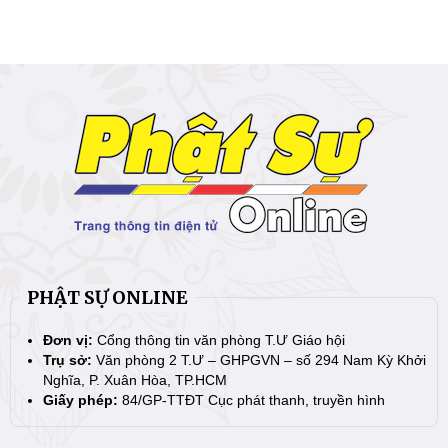
PHẬT SỰ ONLINE
Đơn vị:
Cổng thông tin văn phòng T.Ư Giáo hội
Trụ sở:
Văn phòng 2 T.Ư – GHPGVN – số 294 Nam Kỳ Khởi
Nghĩa, P. Xuân Hòa, TP.HCM
Giấy phép:
84/GP-TTĐT Cục phát thanh, truyền hình