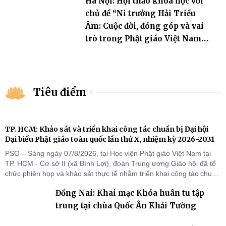
Hà Nội: Hội thảo khoa học với
chủ đề “Ni trưởng Hải Triều
Âm: Cuộc đời, đóng góp và vai
trò trong Phật giáo Việt Nam
đương đại”
Tiêu điểm
TP. HCM: Khảo sát và triển khai công tác chuẩn bị Đại hội
Đại biểu Phật giáo toàn quốc lần thứ X, nhiệm kỳ 2026-2031
PSO – Sáng ngày 07/8/2026, tại Học viện Phật giáo Việt Nam tại
TP. HCM - Cơ sở II (xã Bình Lợi), đoàn Trung ương Giáo hội đã tổ
chức phiên họp và khảo sát thực tế nhằm triển khai công tác chuẩn
bị Đại hội Đại biểu Phật giáo toàn quốc lần thứ X, nhiệm kỳ 2026-
Đồng Nai: Khai mạc Khóa huân tu tập
2031.
trung tại chùa Quốc Ân Khải Tường