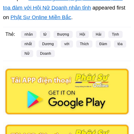
tọa đàm với Hội Nữ Doanh nhân tỉnh
appeared first
on
Phật Sự Online Miền Bắc
.
Thẻ:
nhân
tử
thượng
Hội
Hải
Tịnh
nhất
Dương
với
Thích
Đàm
tòa
Nữ
Doanh