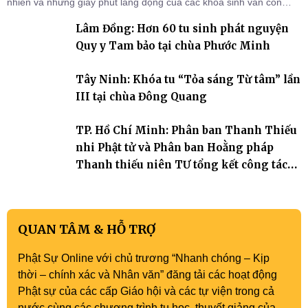
nhiên và những giây phút lắng đọng của các khóa sinh vẫn còn
đọng lại dưới mái chùa Trường Phước (xã Tân Hương, tỉnh Đồng
Lâm Đồng: Hơn 60 tu sinh phát nguyện
Tháp). Những tuần tu học ngắn ngủi nhưng đã trở thành hành
trang quý báu, gieo những hạt giống thiện l
Quy y Tam bảo tại chùa Phước Minh
Tây Ninh: Khóa tu “Tỏa sáng Từ tâm” lần
III tại chùa Đông Quang
TP. Hồ Chí Minh: Phân ban Thanh Thiếu
nhi Phật tử và Phân ban Hoằng pháp
Thanh thiếu niên TƯ tổng kết công tác
Phật sự nhiệm kỳ IX (2022 – 2027)
QUAN TÂM & HỖ TRỢ
Phật Sự Online với chủ trương “Nhanh chóng – Kịp
thời – chính xác và Nhân văn” đăng tải các hoạt động
Phật sự của các cấp Giáo hội và các tự viện trong cả
nước cùng các chương trình tu học, thuyết giảng của