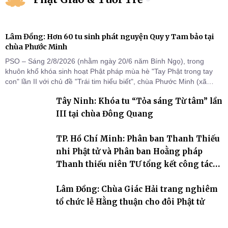
Lâm Đồng: Hơn 60 tu sinh phát nguyện Quy y Tam bảo tại
chùa Phước Minh
PSO – Sáng 2/8/2026 (nhằm ngày 20/6 năm Bính Ngọ), trong
khuôn khổ khóa sinh hoạt Phật pháp mùa hè "Tay Phật trong tay
con" lần II với chủ đề "Trái tim hiểu biết", chùa Phước Minh (xã
Hàm Kiệm) đã trang nghiêm tổ chức lễ phát nguyện quy y Tam bảo
Tây Ninh: Khóa tu “Tỏa sáng Từ tâm” lần
cho hơn 60 tu sinh.
III tại chùa Đông Quang
TP. Hồ Chí Minh: Phân ban Thanh Thiếu
nhi Phật tử và Phân ban Hoằng pháp
Thanh thiếu niên TƯ tổng kết công tác
Phật sự nhiệm kỳ IX (2022 – 2027)
Lâm Đồng: Chùa Giác Hải trang nghiêm
tổ chức lễ Hằng thuận cho đôi Phật tử