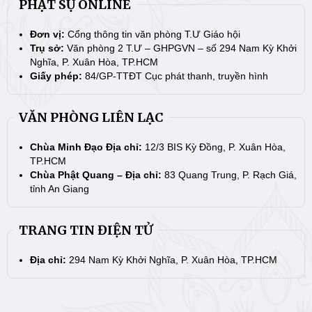
PHẬT SỰ ONLINE
Đơn vị:
Cổng thông tin văn phòng T.Ư Giáo hội
Trụ sở:
Văn phòng 2 T.Ư – GHPGVN – số 294 Nam Kỳ Khởi
Nghĩa, P. Xuân Hòa, TP.HCM
Giấy phép:
84/GP-TTĐT Cục phát thanh, truyền hình
VĂN PHÒNG LIÊN LẠC
Chùa Minh Đạo Địa chỉ:
12/3 BIS Kỳ Đồng, P. Xuân Hòa,
TP.HCM
Chùa Phật Quang – Địa chỉ:
83 Quang Trung, P. Rạch Giá,
tỉnh An Giang
TRANG TIN ĐIỆN TỬ
Địa chỉ:
294 Nam Kỳ Khởi Nghĩa, P. Xuân Hòa, TP.HCM