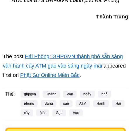
ATM của BTS GHPGVN thành phố Hải Phòng
Thành Trung
The post
Hải Phòng: GHPGVN thành phố sẵn sàng
vận hành cây ATM gạo vào sáng ngày mai
appeared
first on
Phật Sự Online Miền Bắc
.
Thẻ:
ghpgvn
Thành
Vạn
ngày
phố
phóng
Sáng
sản
ATM
Hành
Hải
cây
Mái
Gạo
Vào