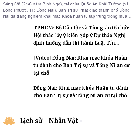
Sáng 6/8 (24/6 năm Bính Ngọ), tại chùa Quốc Ân Khải Tường (xã
Long Phước, TP. Đồng Nai), Ban Trị sự Phật giáo thành phố Đồng
Nai đã trang nghiêm khai mạc Khóa huân tu tập trung trong mùa
An cư kiết hạ Phật lịch 2570 dành cho chư Tăng hành giả an cư tại
TP.HCM: Bộ Dân tộc và Tôn giáo tổ chức
chỗ khu vực VII, VIII và trường hạ chùa Quốc Ân Khải Tường.
Hội thảo lấy ý kiến góp ý Dự thảo Nghị
định hướng dẫn thi hành Luật Tín
ngưỡng, tôn giáo
[Video] Đồng Nai: Khai mạc khóa Huân
tu dành cho Ban Trị sự và Tăng Ni an cư
tại chỗ
Đồng Nai: Khai mạc khóa Huân tu dành
cho Ban Trị sự và Tăng Ni an cư tại chỗ
Lịch sử - Nhân Vật