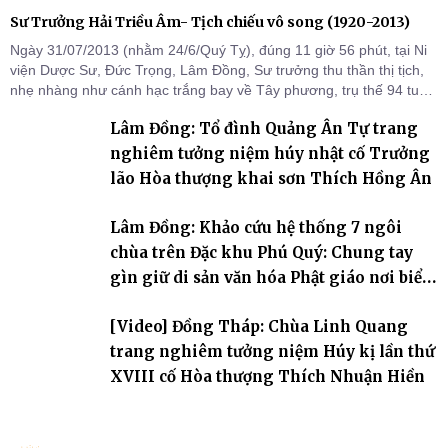
Sư Trưởng Hải Triều Âm- Tịch chiếu vô song (1920-2013)
Ngày 31/07/2013 (nhằm 24/6/Quý Tỵ), đúng 11 giờ 56 phút, tại Ni
viện Dược Sư, Đức Trọng, Lâm Đồng, Sư trưởng thu thần thị tịch,
nhẹ nhàng như cánh hạc trắng bay về Tây phương, trụ thế 94 tuổi
đời, 60 hạ lạp.
Lâm Đồng: Tổ đình Quảng Ân Tự trang
nghiêm tưởng niệm húy nhật cố Trưởng
lão Hòa thượng khai sơn Thích Hồng Ân
Lâm Đồng: Khảo cứu hệ thống 7 ngôi
chùa trên Đặc khu Phú Quý: Chung tay
gìn giữ di sản văn hóa Phật giáo nơi biển
đảo
[Video] Đồng Tháp: Chùa Linh Quang
trang nghiêm tưởng niệm Húy kị lần thứ
XVIII cố Hòa thượng Thích Nhuận Hiền