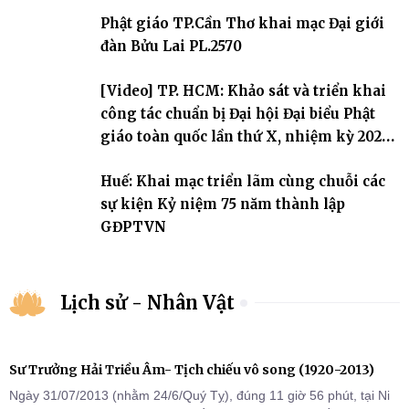
sự triển khai sau thành công của Đại hội Phật giáo thành phố lần
Phật giáo TP.Cần Thơ khai mạc Đại giới
thứ I, thể hiện sự quan tâm đối với công tác truyền giới, đào tạo
Tăng tài và tiếp nối mạng mạch Tăng-g
đàn Bửu Lai PL.2570
[Video] TP. HCM: Khảo sát và triển khai
công tác chuẩn bị Đại hội Đại biểu Phật
giáo toàn quốc lần thứ X, nhiệm kỳ 2026-
2031
Huế: Khai mạc triển lãm cùng chuỗi các
sự kiện Kỷ niệm 75 năm thành lập
GĐPTVN
Lịch sử - Nhân Vật
Sư Trưởng Hải Triều Âm- Tịch chiếu vô song (1920-2013)
Ngày 31/07/2013 (nhằm 24/6/Quý Tỵ), đúng 11 giờ 56 phút, tại Ni