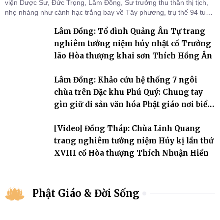
viện Dược Sư, Đức Trọng, Lâm Đồng, Sư trưởng thu thần thị tịch,
nhẹ nhàng như cánh hạc trắng bay về Tây phương, trụ thế 94 tuổi
đời, 60 hạ lạp.
Lâm Đồng: Tổ đình Quảng Ân Tự trang
nghiêm tưởng niệm húy nhật cố Trưởng
lão Hòa thượng khai sơn Thích Hồng Ân
Lâm Đồng: Khảo cứu hệ thống 7 ngôi
chùa trên Đặc khu Phú Quý: Chung tay
gìn giữ di sản văn hóa Phật giáo nơi biển
đảo
[Video] Đồng Tháp: Chùa Linh Quang
trang nghiêm tưởng niệm Húy kị lần thứ
XVIII cố Hòa thượng Thích Nhuận Hiền
Phật Giáo & Đời Sống