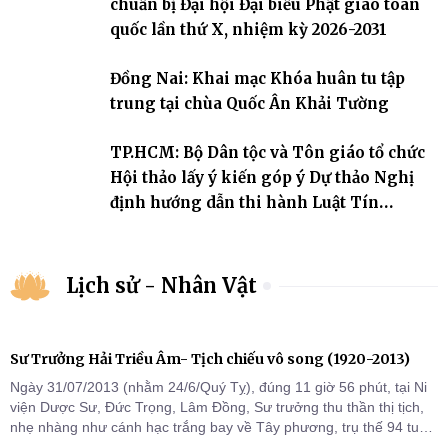
chuẩn bị Đại hội Đại biểu Phật giáo toàn
quốc lần thứ X, nhiệm kỳ 2026-2031
Đồng Nai: Khai mạc Khóa huân tu tập
trung tại chùa Quốc Ân Khải Tường
TP.HCM: Bộ Dân tộc và Tôn giáo tổ chức
Hội thảo lấy ý kiến góp ý Dự thảo Nghị
định hướng dẫn thi hành Luật Tín
ngưỡng, tôn giáo
Lịch sử - Nhân Vật
Sư Trưởng Hải Triều Âm- Tịch chiếu vô song (1920-2013)
Ngày 31/07/2013 (nhằm 24/6/Quý Tỵ), đúng 11 giờ 56 phút, tại Ni
viện Dược Sư, Đức Trọng, Lâm Đồng, Sư trưởng thu thần thị tịch,
nhẹ nhàng như cánh hạc trắng bay về Tây phương, trụ thế 94 tuổi
đời, 60 hạ lạp.