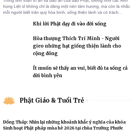
Trong tinh thần tri ân và báo ân của đạo Phật, tưởng nhớ các Anh
hùng Liệt sĩ không chỉ là dâng một nén tâm hương, mà còn là nhắc
mỗi người biết trân quý hòa bình, sống thiện lành và có trách
nhiệm với quê hương, đất nước.
Khi lời Phật dạy đi vào đời sống
Hòa thượng Thích Trí Minh - Người
gieo những hạt giống thiện lành cho
cộng đồng
Ít muốn sẽ thấy an vui, biết đủ ta sống cả
đời bình yên
Phật Giáo & Tuổi Trẻ
Đồng Tháp: Nhìn lại những khoảnh khắc ý nghĩa của khóa
Sinh hoạt Phật pháp mùa hè 2026 tại chùa Trường Phước