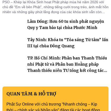
PSO – Khép lại Khóa Sinh hoạt Phật pháp mùa hè năm 2026 với
chủ đề “Em về bên Phật”, những tiếng cười trong trẻo, ánh mắt hồn
nhiên và những giây phút lắng đọng của các khóa sinh vẫn còn
đọng lại dưới mái chùa Trường Phước (xã Tân Hương, tỉnh Đồng
Lâm Đồng: Hơn 60 tu sinh phát nguyện
Tháp). Những tuần tu học ngắn ngủi nhưng đã trở thành hành
trang quý báu, gieo những hạt giống thiện l
Quy y Tam bảo tại chùa Phước Minh
Tây Ninh: Khóa tu “Tỏa sáng Từ tâm” lần
III tại chùa Đông Quang
TP. Hồ Chí Minh: Phân ban Thanh Thiếu
nhi Phật tử và Phân ban Hoằng pháp
Thanh thiếu niên TƯ tổng kết công tác
Phật sự nhiệm kỳ IX (2022 – 2027)
QUAN TÂM & HỖ TRỢ
Phật Sự Online với chủ trương “Nhanh chóng – Kịp
thời – chính xác và Nhân văn” đăng tải các hoạt động