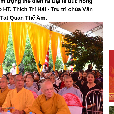
m trọng thể diễn ra Đại lễ đúc hồng
 HT. Thích Trí Hải - Trụ trì chùa Vân
 Tát Quán Thế Âm.