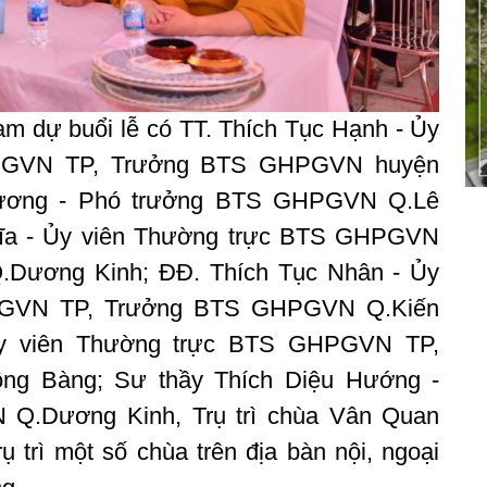
m dự buổi lễ có TT. Thích Tục Hạnh - Ủy
PGVN TP, Trưởng BTS GHPGVN huyện
 Lương - Phó trưởng BTS GHPGVN Q.Lê
ĩa - Ủy viên Thường trực BTS GHPGVN
Dương Kinh; ĐĐ. Thích Tục Nhân - Ủy
PGVN TP, Trưởng BTS GHPGVN Q.Kiến
Ủy viên Thường trực BTS GHPGVN TP,
g Bàng; Sư thầy Thích Diệu Hướng -
Q.Dương Kinh, Trụ trì chùa Vân Quan
 trì một số chùa trên địa bàn nội, ngoại