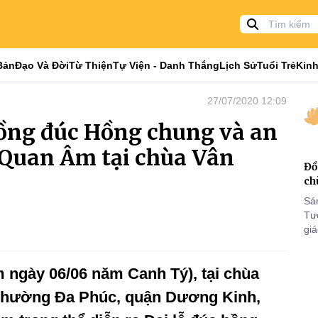
Bản
Đạo Và Đời
Từ Thiện
Tự Viện - Danh Thắng
Lịch Sử
Tuổi Trẻ
Kinh
27/07/2020 12:09
đồng đúc Hồng chung và an
t Quan Âm tại chùa Vân
Đồ
ch
Sá
Tư
gi
Khó
25
 ngày 06/06 năm Canh Tý), tại chùa
VI
phường Đa Phúc, quận Dương Kinh,