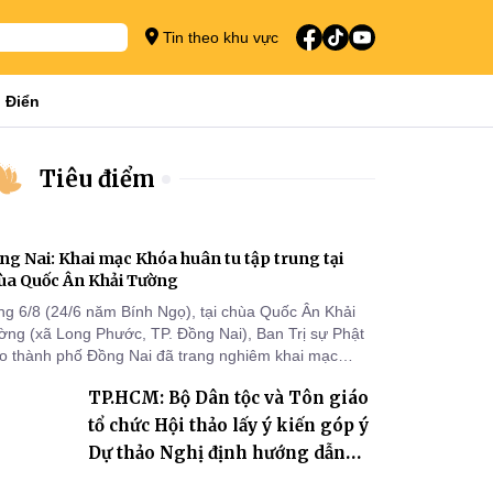
Tin theo khu vực
 Điển
Tiêu điểm
ng Nai: Khai mạc Khóa huân tu tập trung tại
ùa Quốc Ân Khải Tường
ng 6/8 (24/6 năm Bính Ngọ), tại chùa Quốc Ân Khải
ờng (xã Long Phước, TP. Đồng Nai), Ban Trị sự Phật
áo thành phố Đồng Nai đã trang nghiêm khai mạc
a huân tu tập trung trong mùa An cư kiết hạ Phật lịch
TP.HCM: Bộ Dân tộc và Tôn giáo
70 dành cho chư Tăng hành giả an cư tại chỗ khu vực
I, VIII và trường hạ chùa Quốc Ân Khải Tường.
tổ chức Hội thảo lấy ý kiến góp ý
Dự thảo Nghị định hướng dẫn
thi hành Luật Tín ngưỡng, tôn