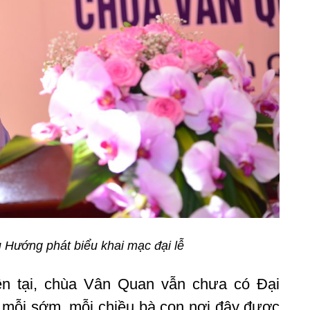
 Hướng phát biểu khai mạc đại lễ
iện tại, chùa Vân Quan vẫn chưa có Đại
mỗi sớm, mỗi chiều bà con nơi đây được