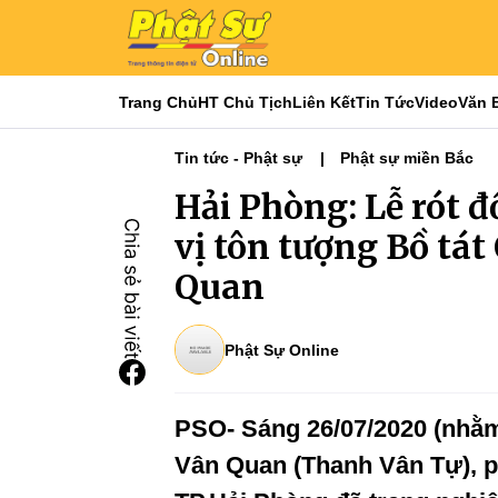
Trang Chủ
HT Chủ Tịch
Liên Kết
Tin Tức
Video
Văn 
Tin tức - Phật sự
Phật sự miền Bắc
Hải Phòng: Lễ rót 
vị tôn tượng Bồ tá
Quan
Phật Sự Online
PSO- Sáng 26/07/2020 (nhằm
Vân Quan (Thanh Vân Tự), 