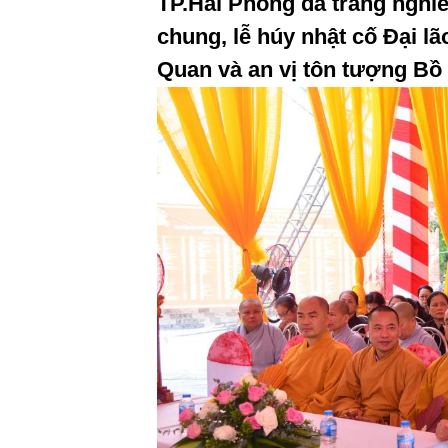
TP.Hải Phòng đã trang nghiê
chung, lễ húy nhật cố Đại lão
Quan và an vị tôn tượng Bồ