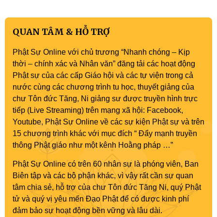
QUAN TÂM & HỖ TRỢ
Phật Sự Online với chủ trương “Nhanh chóng – Kịp
thời – chính xác và Nhân văn” đăng tải các hoạt động
Phật sự của các cấp Giáo hội và các tự viện trong cả
nước cùng các chương trình tu học, thuyết giảng của
chư Tôn đức Tăng, Ni giảng sư được truyền hình trực
tiếp (Live Streaming) trên mạng xã hội: Facebook,
Youtube, Phật Sự Online về các sự kiện Phật sự và trên
15 chương trình khác với mục đích “ Đẩy mạnh truyền
thông Phật giáo như một kênh Hoằng pháp …”
Phật Sự Online có trên 60 nhân sự là phóng viên, Ban
Biên tập và các bộ phận khác, vì vậy rất cần sự quan
tâm chia sẻ, hỗ trợ của chư Tôn đức Tăng Ni, quý Phật
tử và quý vị yêu mến Đạo Phật để có được kinh phí
đảm bảo sự hoạt động bền vững và lâu dài.