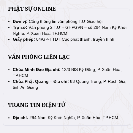
PHẬT SỰ ONLINE
Đơn vị:
Cổng thông tin văn phòng T.Ư Giáo hội
Trụ sở:
Văn phòng 2 T.Ư – GHPGVN – số 294 Nam Kỳ Khởi
Nghĩa, P. Xuân Hòa, TP.HCM
Giấy phép:
84/GP-TTĐT Cục phát thanh, truyền hình
VĂN PHÒNG LIÊN LẠC
Chùa Minh Đạo Địa chỉ:
12/3 BIS Kỳ Đồng, P. Xuân Hòa,
TP.HCM
Chùa Phật Quang – Địa chỉ:
83 Quang Trung, P. Rạch Giá,
tỉnh An Giang
TRANG TIN ĐIỆN TỬ
Địa chỉ:
294 Nam Kỳ Khởi Nghĩa, P. Xuân Hòa, TP.HCM