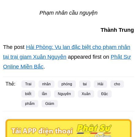
Phạm nhân cầu nguyện
Thành Trung
The post
Hải Phòng: Vu lan đặc biệt cho phạm nhân
tại trại giam Xuân Nguyên
appeared first on
Phật Sự
Online Miền Bắc
.
Thẻ:
Trai
nhân
phóng
tai
Hải
cho
biết
lần
Nguyên
Xuân
Đặc
phẩm
Giám