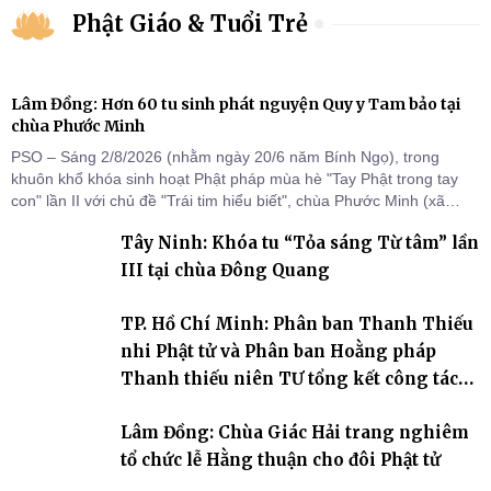
Phật Giáo & Tuổi Trẻ
Lâm Đồng: Hơn 60 tu sinh phát nguyện Quy y Tam bảo tại
chùa Phước Minh
PSO – Sáng 2/8/2026 (nhằm ngày 20/6 năm Bính Ngọ), trong
khuôn khổ khóa sinh hoạt Phật pháp mùa hè "Tay Phật trong tay
con" lần II với chủ đề "Trái tim hiểu biết", chùa Phước Minh (xã
Hàm Kiệm) đã trang nghiêm tổ chức lễ phát nguyện quy y Tam bảo
Tây Ninh: Khóa tu “Tỏa sáng Từ tâm” lần
cho hơn 60 tu sinh.
III tại chùa Đông Quang
TP. Hồ Chí Minh: Phân ban Thanh Thiếu
nhi Phật tử và Phân ban Hoằng pháp
Thanh thiếu niên TƯ tổng kết công tác
Phật sự nhiệm kỳ IX (2022 – 2027)
Lâm Đồng: Chùa Giác Hải trang nghiêm
tổ chức lễ Hằng thuận cho đôi Phật tử