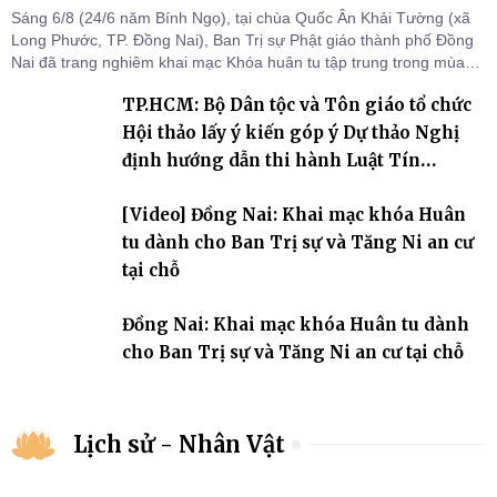
Sáng 6/8 (24/6 năm Bính Ngọ), tại chùa Quốc Ân Khải Tường (xã
Long Phước, TP. Đồng Nai), Ban Trị sự Phật giáo thành phố Đồng
Nai đã trang nghiêm khai mạc Khóa huân tu tập trung trong mùa
An cư kiết hạ Phật lịch 2570 dành cho chư Tăng hành giả an cư tại
TP.HCM: Bộ Dân tộc và Tôn giáo tổ chức
chỗ khu vực VII, VIII và trường hạ chùa Quốc Ân Khải Tường.
Hội thảo lấy ý kiến góp ý Dự thảo Nghị
định hướng dẫn thi hành Luật Tín
ngưỡng, tôn giáo
[Video] Đồng Nai: Khai mạc khóa Huân
tu dành cho Ban Trị sự và Tăng Ni an cư
tại chỗ
Đồng Nai: Khai mạc khóa Huân tu dành
cho Ban Trị sự và Tăng Ni an cư tại chỗ
Lịch sử - Nhân Vật