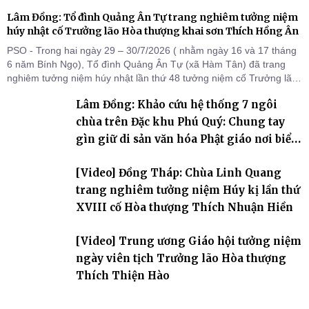
Lâm Đồng: Tổ đình Quảng Ân Tự trang nghiêm tưởng niệm
húy nhật cố Trưởng lão Hòa thượng khai sơn Thích Hồng Ân
PSO - Trong hai ngày 29 – 30/7/2026 ( nhằm ngày 16 và 17 tháng
6 năm Bính Ngọ), Tổ đình Quảng Ân Tự (xã Hàm Tân) đã trang
nghiêm tưởng niệm húy nhật lần thứ 48 tưởng niệm cố Trưởng lão
Hòa thượng thượng Hồng hạ Ân – bậc khai sơn Tổ đình Quảng Ân.
Lâm Đồng: Khảo cứu hệ thống 7 ngôi
Chư Tôn đức Tăng Ni, môn đồ pháp quyến cùng đông đảo thiện tín
Phật tử đã đồng vân tập về đạo tràng, th
chùa trên Đặc khu Phú Quý: Chung tay
gìn giữ di sản văn hóa Phật giáo nơi biển
đảo
[Video] Đồng Tháp: Chùa Linh Quang
trang nghiêm tưởng niệm Húy kị lần thứ
XVIII cố Hòa thượng Thích Nhuận Hiền
[Video] Trung ương Giáo hội tưởng niệm
ngày viên tịch Trưởng lão Hòa thượng
Thích Thiện Hào